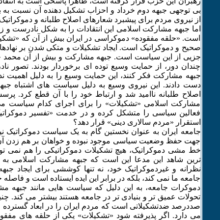
رهبران این حزب قرار گرفته است، ظاهرا پاسخی است به انتقاد
بی توجهی جبهه دوم خرداد و احزاب تشکیل دهنده آن نسبت به بد
از نیروی مردم برای پیشبرد شعارهای اصلاح طلبانه و دموکرات
اما جبهه مشارکت اسلامی این انتقادات را به شکل نادرست و زی
است. «حلقه مفقوده» دموکراسی در ایران بیش از آن که «تشک
صحیح و دموکراتیک است. ایجاد تشکیلات و متکی شدن بر نهادهای
جزیی از این سیاست است. جبهه مشارکت و بیش از آن محمد خا
چندان دور، از حمایت وسیع توده ای برخوردار بودند. تصور ن
جبهه مشارکت فکر کنند، این حمایت وسیع را به دلیل اهمیت ندا
دست دادند. این نیروی وسیع به دلیل سیاست های اشتباه جبه
اصلاح طلبانه ناامید شد و ارتباط خود را با آن قطع کرد. پ
مشارکت اسلامی «تشکیلات» را برای اجرای کدام سیاست می 
فعالین سیاسی را متشکل کرده و در خدمت «تفسیر دموکراتی
استقرار «مردم سالاری دینی» قرار دهد؟
جامعه ایران به عنوان نخستین گام به یک سیاست دموکراتیک نیا
جهت حفظ وضعیت سیاسی موجود نبوده و خواهان بر هم زدن آن
خط مشی دموکراتیک، هیچ تشکیلات دموکراتیکی را هم نمی توا
ترین شاهد این مدعا این است که جبهه مشارکت اسلامی به 
نظرانه و غیردموکراتیک خود، نه تنها کوششی برای ایجاد جب
جامعه ما نمی کند، بلکه در برابر این ایده ایستاده است و فاصله خو
دموکرات جامعه، به این دلیل که سیاست هایی مانند جبهه مش
تحولات عمیق تر و بنیادی تر در جامعه هستند بیشتر می کند. 
صددرصد ضدتشکیلاتی است که مردم ایران را در ابعاد گسترده
می دارد. اگر پذیرفته شود «تشکیلات» یکی از حلقه های مفقو