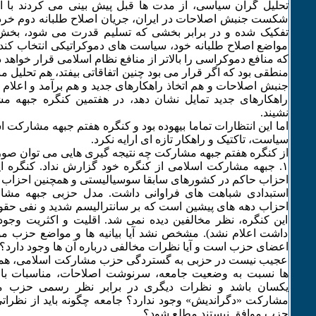
تحلیل گران سیاسی، از مدت ها قبل پیش بینی می کردند با
شکست جنبش اصلاحات در ایران، جریان اصلاح طلبانه دوم خرداد
تفکیک شده و در برابر بخشی که تسلیم قدرت می شود، بخش 
مواضع اصلاح طلبانه خود، سیاست های دموکراتیکی انتخاب کند و
که منافع دموکراسی را بالاتر از منافع نظام اسلامی قرار خواهد د
منطقی بود که اگر قرار می بود چنین اتفاقاتی بیفتد، هم تحلیل 
جنبش اصلاحات و هم اتخاذ راهکارهای جدید و هم برآمد و اعلام 
راهکارهای جدید تمایل نشان دهد، در هفتمین کنگره جبهه م
نشیند.
اما این انتظارات تماما بیهوده بود و کنگره هفتم جبهه مشارکت ا
سیاست، تاکتیک و راهکار تازه ای ارایه نکرد.
از کنگره هفتم جبهه مشارکت چه نتیجه گیری هایی می توان صو
۱. جبهه مشارکت اسلامی از کنگره خود گزارش نداد. کنگره 
احزاب حاکم در کشورهای سابقا سوسیالیستی و همچنین احزاب
استبدادی شباهت های فراوانی داشت. مدل حزبی جبهه مشار
احزاب دهه های پیشین است که بر سانترالیسم شدید و نفی حقوق 
این کنگره، نظر مخالفین دیده نمی شد. اقلیت و اکثریت وجو
داشت اعلام نشد). مشخص نشد آیا بیانیه ها و مواضع حزب مو
اعضای حزب است و آیا نظرات مخالفی درباره آن ها وجود دارد؟
عجیب نیست در حزبی به گستردگی حزب مشارکت اسلامی، همه
ها نسبت به وضعیت جامعه، سرنوشت اصلاحات، مناسبات با 
یکسان باشد و نظرات دیگری در برابر نظر رسمی حزب م
مشارکت «دگراندیش» وجود ندارد؟ جامعه چگونه باید از نظرا
حزب موافق نیستند مطلع شود؟