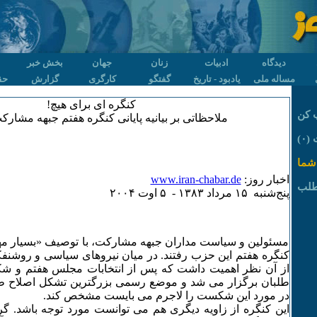
دیدگاه
ادبیات
زنان
جهان
بخش خبر
مساله ملی
یادبود - تاریخ
گفتگو
کارگری
گزارش
حق
کنگره ای برای هیچ!
 کن
ملاحظاتی بر بیانیه پایانی کنگره هفتم جبهه مشار
۰)
شما
اخبار روز:
www.iran-chabar.de
طلب
پنج‌شنبه ۱۵ مرداد ۱٣٨٣ - ۵ اوت ۲۰۰۴
مسئولین و سیاست مداران جبهه مشارکت، با توصیف «بسیار مهم
کنگره هفتم این حزب رفتند. در میان نیروهای سیاسی و روشنفکر
از آن نظر اهمیت داشت که پس از انتخابات مجلس هفتم و
طلبان برگزار می شد و موضع رسمی بزرگترین تشکل اصلاح ط
در مورد این شکست را لاجرم می بایست مشخص کند.
این کنگره از زاویه دیگری هم می توانست مورد توجه باشد. گ