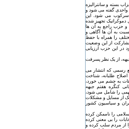
اب بسته و سانترالیزه
 واحدی گفته می شود و
ه سرکوب می شود. این
دموکراتیک تجهیز شده
 و حزب راجع به آن ها
بت به آن ها آگاهی و
تلف را همراه با حفظ
 مشارکت از این وضعیت
 در این حزب ارزیابی
بهه، از یک نظر پسرفت
ضع رسمی که انتشار می
صلاح طلبانه، شناخت
اهات به چشم می خورد،
انی کنگره هفتم جبهه
می را شامل می شود،
 یک از مسایل و مشکلات
ران و سیاسیون کشور
سلامی را ناممکن کرده
خابات را بی معنی کرده
 از مردم سلب کرده و