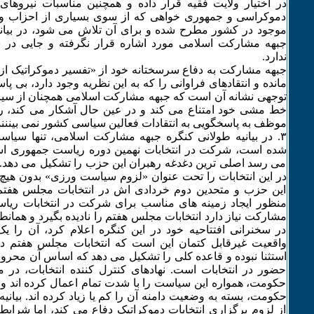
در اختیار ولایت فقیه قرار داده و همچنین مناسبات نیروها
دموکراسی و جمهوری خواهی که از سوی بسیاری از احزاب و 
موجود در کشور مطرح شده و برای آن تلاش می شود، در بیانیه
جبهه مشارکت اسلامی مورد اشاره قرار نگرفته و جایی در
ندارد.
جبهه مشارکت به دفاع سرسختانه خود از «تفسیر دموکراتیک از 
مانده و انتقادهای فراوانی را که به این نظریه وجود دارد، بی پ
توجهی نشانه آن است که جبهه مشارکت اسلامی همچنان از سیا
خط مشی خود امتناع می کند و در عین حال آشکار می کند، ره
موظف به پاسخگویی به انتقادات فعالین سیاسی کشور نمی بیننند
٣. در بیانیه طولانی کنگره جبهه مشارکت اسلامی، تنها 
شده است، شرکت در انتخابات نهمین دوره ریاست جمهوری اس
می رسد اصلی ترین دغدغه رهبران این حزب را تشکیل می ده
در این انتخابات را تحت عنوان «لزوم سیاست ورزی» بدون هیچ ت
این حزب و متحدین دوم خردادی اش در انتخابات مجلس هفتم 
منظور ایجاد زمینه های مناسب برای شرکت در انتخابات ریا
مشارکت نیاز دارد انتخابات مجلس هفتم را نادیده بگیرد و همان
در سخنرانی افتتاحیه خود در این کنگره اعلام کرد، آن را یک 
واقعیت غیرقابل کتمان این است که انتخابات مجلس هفتم د
استثنا نبوده و قاعده کلی را تشکیل می دهد که اساس آن محرو
حضور در انتخابات است. نهادهای کنترل کننده انتخابات، در م
حکومت، همواره این سیاست را با شدت تمام اعمال کرده اند و 
حکومت، بسته به وضعیت دامنه آن را کم یا زیاد کرده اند. بیان
از لزوم برگزاری انتخابات دموکراتیک دفاع می کند، اما شرایط 