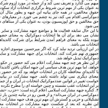
مبهم می گذارد و تعریف نمی کند و از جمله در مورد لزوم شرکت
به عنوان یکی از مهم ترین شروط برگزاری انتخابات آزاد سکوت
حقوق مخالفین، در همه جای بیانیه این جبهه و بطور مثال آن ج
دموکراسی اقدام می کند، نیز به چشم می خورد. در معیارهای 
حق مخالفین و حق اپوزیسیون بودن، به عنوان یکی از مبناهای د
می شود.
با این حال سابقه فعالیت ها و مواضع جبهه مشارکت و سایر 
نشان می دهد برای آن ها انتخابات دموکراتیک به معنای حضور
نبوده بلکه به معنای فراهم آمدن شرایط برای شرکت کاندیداها
انتخابات می باشد.
در این ارزیابی تردید نباید کرد که اگر میرحسین موسوی اجازه ی
جمهوری نهم شرکت کند، انتخابات برای جبهه مشارکت و سایر 
دموکراتیک تبدیل خواهد شد.
از این نظر هر چند جبهه مشارکت اعلام می کند حضور در حکو
خواهد، اما مهم ترین هدف سیاسی این جبهه امکان یافتن کاندیدا
با کاندیدای محافظه کاران در انتخابات خواهد بود که جز حضور
معنای دیگری نمی تواند داشته باشد. جبهه مشارکت در بیانیه 
خواست تغییر در قوانین ضددموکراتیک انتخابات در ایران و از جم
بر این انتخابات عقب نشسته و چنین خواسته ای را مطرح نکرده
۴. کنگره جبهه مشارکت اسلامی اعلام کرده است: «حزب، «تشک
دموکراسی در ایران می‌داند» و از همین رو در بیانیه چندین بار
تشکیلاتی و حزبی و گسترش آن مهم ترین هدف جبهه مشارکت ا
این نظریه که بعد از شکست جبهه مشارکت در انتخابات مج