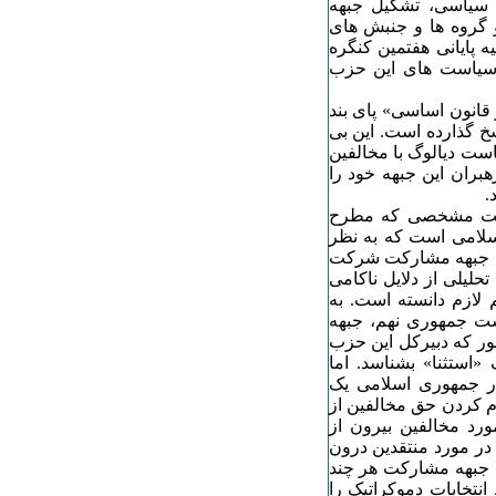
ی سیاسی، تشکیل جبهه
گروه ها و جنبش های
 پایانی هفتمین کنگره
 سیاست های این حزب
قانون اساسی» پای بند
اسخ گذارده است. این بی
ست دیالوگ با مخالفین
بران این جبهه خود را
.
سیاست مشخصی که مطرح
لامی است که به نظر
د. جبهه مشارکت شرکت
حلیلی از دلایل ناکامی
لازم دانسته است. به
ست جمهوری نهم، جبهه
طور که دبیرکل این حزب
«استثنا» بشناسد. اما
ر جمهوری اسلامی یک
م کردن حق مخالفین از
ورد مخالفین بیرون از
در مورد منتقدین درون
یه جبهه مشارکت هر چند
انتخابات دموکراتیک را