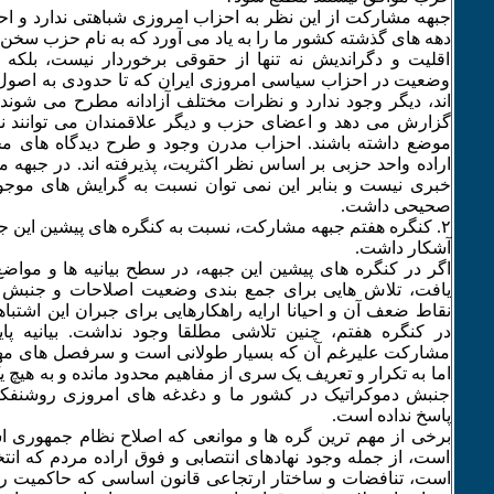
جبهه مشارکت از این نظر به احزاب امروزی شباهتی ندارد و احز
دهه های گذشته کشور ما را به یاد می آورد که به نام حزب سخن
اقلیت و دگراندیش نه تنها از حقوقی برخوردار نیست، بلک
وضعیت در احزاب سیاسی امروزی ایران که تا حدودی به اصول 
اند، دیگر وجود ندارد و نظرات مختلف آزادانه مطرح می شوند
گزارش می دهد و اعضای حزب و دیگر علاقمندان می توانند نس
موضع داشته باشند. احزاب مدرن وجود و طرح دیدگاه های مخ
اراده واحد حزبی بر اساس نظر اکثریت، پذیرفته اند. در جبهه
خبری نیست و بنابر این نمی توان نسبت به گرایش های موجود
صحیحی داشت.
۲. کنگره هفتم جبهه مشارکت، نسبت به کنگره های پیشین این ج
آشکار داشت.
اگر در کنگره های پیشین این جبهه، در سطح بیانیه ها و موا
یافت، تلاش هایی برای جمع بندی وضعیت اصلاحات و جنبش ا
نقاط ضعف آن و احیانا ارایه راهکارهایی برای جبران این اشتب
در کنگره هفتم، چنین تلاشی مطلقا وجود نداشت. بیانیه پای
مشارکت علیرغم آن که بسیار طولانی است و سرفصل های مه
اما به تکرار و تعریف یک سری از مفاهیم محدود مانده و به هیچ
جنبش دموکراتیک در کشور ما و دغدغه های امروزی روشنفک
پاسخ نداده است.
برخی از مهم ترین گره ها و موانعی که اصلاح نظام جمهوری ا
است، از جمله وجود نهادهای انتصابی و فوق اراده مردم که انت
است، تنافضات و ساختار ارتجاعی قانون اساسی که حاکمیت را