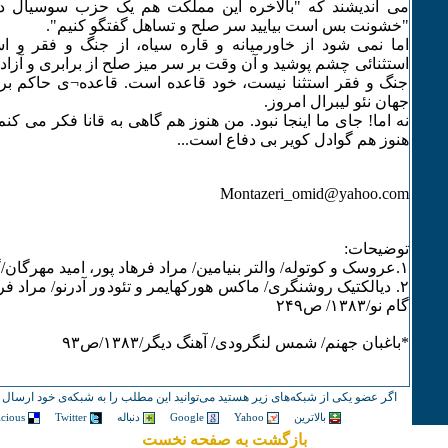
می اندیشند که "بالاخره این مملکت هم یک حزب سوسیال د
"خشونت بس است بیایید سر صلح و تساهل گفتگو کنیم".
اما نمی شود از خاورمیانه و قاره سیاه، از جنگ و فقر و ا
استثنائی چشم پوشید و آن وقت بر سر میز صلح از برابری و آز
جنگ و فقر استثنا نیست، خود قاعده است. قاعده¬ی حاکم بر 
جهان نئو لیبرال امروز.
نه اما! جای ما اینجا نبود. من هنوز هم گاهی به قانا فکر می کنم،
هنوز هم گوادل کویر بی دفاع است...
Montazeri_omid@yahoo.com
توضیحات:
۱.عروسک و کوتوله/ والتر بنیامین/ مراد فرهاد پور، امید مهرگان/گام نو/ ۱٣٨۵/ ص ۱۵۴
۲. دیالکتیک روشنگری/ ماکس هورکهایمر و تئودور آدرنو/ مراد فر
گام نو/۱٣٨٣/ ص۲۴۹
*باغبان جهنم/ شمس لنگرودی/ آهنگ دیگر/۱٣٨٣/ص۹٣
اگر عضو یکی از شبکه‌های زیر هستید می‌توانید این مطلب را به شبکه‌ی خود ارسال ک
بالاترین
Yahoo
Google
دنباله
Twitter
icious
بازگشت به صفحه نخست