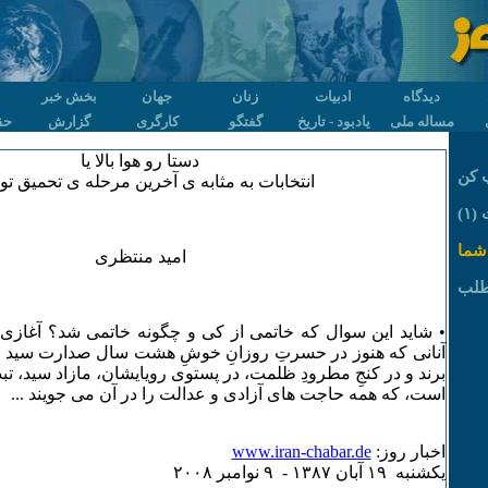
دیدگاه
ادبیات
زنان
جهان
بخش خبر
مساله ملی
یادبود - تاریخ
گفتگو
کارگری
گزارش
حق
دستا رو هوا بالا یا
 کن
انتخابات به مثابه ی آخرین مرحله ی تحمیق تود
۱)
شما
امید منتظری
طلب
• شاید این سوال که خاتمی از کی و چگونه خاتمی شد؟ آغازی 
آنانی که هنوز در حسرتِ روزانِ خوشِ هشت سال صدارت سید 
برند و در کنجِ مطرودِ ظلمت، در پستوی رویایشان، مازاد سید، تب
است، که همه حاجت های آزادی و عدالت را در آن می جویند ...
اخبار روز:
www.iran-chabar.de
يکشنبه ۱۹ آبان ۱٣٨۷ - ۹ نوامبر ۲۰۰٨