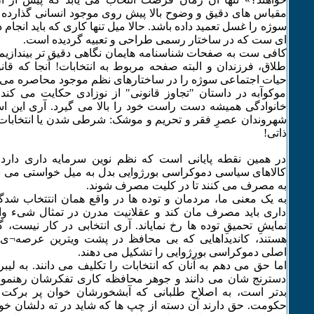
مقیاس های دقیق و وضوح بالا پیش روی موجود انسانی گذارده
سوژه را غسل تعمید داده باشد. حالا میل تنها کاری که باید انجام 
ای ست که در ساختار رسمی طراحی و تعبیه گردیده است.
کافی ست به صفحات شناسنامه هایمان نگاهی دقیق تر بیندازیم.
طلاق، فرزندان و البته صفحه مربوط به انتخابات! آنجا که قان
حیات اجتماعی سوژه را در ساختارهای نظم موجود محاصره می 
موکوآبه در داستان "تجاوز قانونی" از نوزادی حکایت می کن
خانوادگی همیشه دست راست خود را بالا می گیرد. آری این 
شهروندان عصرِ فقر و تحریم و موشک: شرطی شدن یا انتخابات
ذاتی!
در همین نقطه پایانی است که نظم نوین سرمایه داری دار
کالاهای سیاسی دموکراسی بورژوایی بدل به میل خواستی می شود
به مصرف می کنند تا در کلیت مصرف شوند.
به یک معنی ما، مردمان و توده ها در واقع همان انتتخاب شد
داری باید مصرف مان کند و عقلانیت مدرن در تمثال شیء وا
نمایشِ تحمیقِ توده ها رخ نمایاند. آری انتخابی در کار نیست، 
هستند، کاندیداهایی که بی محافظ در پشت ویترین عرصه¬ی 
اصلی دموکراسی بورژوایی را تشکیل می دهند.
اما حق می دهم به آنان که انتخابات را تکلیف می دانند. به لیبر
دسترنج شان می دانند و جوهر محافظه کاری تفکرشان رهنمود 
بدتر است، به اصلاح طلبانی که آبشخورشان خوان پر برکت
حکومت. حق دارند آن دسته از چپ ها که شاید در ته دلشان خواس