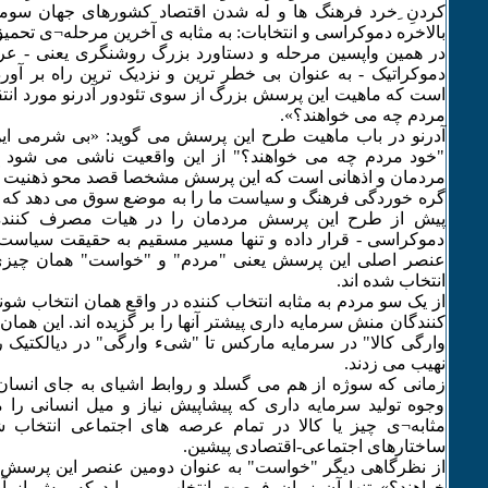
کردنِ ِخرد فرهنگ ها و له شدن اقتصاد کشورهای جهان سوم
بالاخره دموکراسی و انتخابات: به مثابه ی آخرین مرحله¬ی تحمیق
در همین واپسین مرحله و دستاورد بزرگ روشنگری یعنی - عرص
دموکراتیک - به عنوان بی خطر ترین و نزدیک ترین راه بر آ
است که ماهیت این پرسش بزرگ از سوی تئودور آدرنو مورد انتقا
مردم چه می خواهند؟».
آدرنو در باب ماهیت طرح این پرسش می گوید: «بی شرمی ای
"خود مردم چه می خواهند؟" از این واقعیت ناشی می شود 
مردمان و اذهانی است که این پرسش مشخصا قصد محو ذهنیت آنها ر
گره خوردگی فرهنگ و سیاست ما را به موضع سوق می دهد که "
پیش از طرح این پرسش مردمان را در هیات مصرف کننده 
دموکراسی - قرار داده و تنها مسیر مسقیم به حقیقت سیاست 
عنصر اصلی این پرسش یعنی "مردم" و "خواست" همان چیزی
انتخاب شده اند.
از یک سو مردم به مثابه انتخاب کننده در واقع همان انتخاب ش
کنندگان منش سرمایه داری پیشتر آنها را بر گزیده اند. این همان
وارگی کالا" در سرمایه مارکس تا "شیء وارگی" در دیالکتیک 
نهیب می زدند.
زمانی که سوژه از هم می گسلد و روابط اشیای به جای انسان 
وجوه تولید سرمایه داری که پیشاپیش نیاز و میل انسانی را م
مثابه¬ی چیز یا کالا در تمام عرصه های اجتماعی انتخاب 
ساختارهای اجتماعی-اقتصادی پیشین.
از نظرگاهی دیگر "خواست" به عنوان دومین عنصر این پرسش
خواهند؟» تنها آن زمان فرصت انتخاب می یابد که پیش از آن