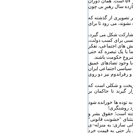
حضور یکباره و مطرح شدن رعدوار وی باز چقدر شبیه شهریور ۵۷ است. همان دوران
ازده سال رهبرِ بی چون
هر تصویری از گذشته که
نشوند، می رود تا برای
وم خرداد و مشارکت شکل می گیرد،
شانسی برای کسب دولت،
نبش های اجتماعی، تفکر
ا با یک تبصره که حتی
شروعِ حکومت باشند.
با وجود تضادهای عمیق
ر سیاسی اجتماعی ایران
و رفراندوم نیز دو روی
بی ریخت و شکلی است که
 گیرند تا حاکمان بر
ه توده ها خورانده شود
رد روشنگری!
خته است؛ حقوق بشر و
تثنای "خشونت قانونی"
انی سازی: به منزله¬ی
 باز حتی به قیمت خرد