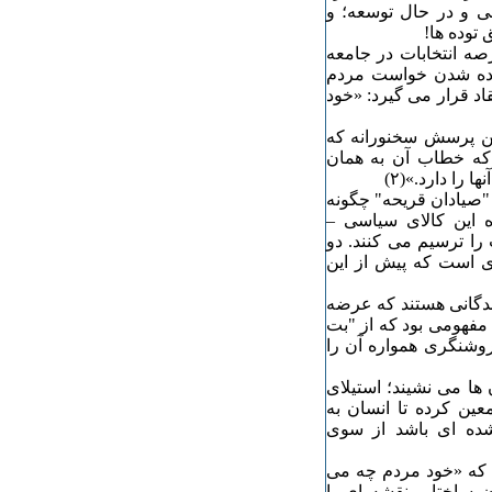
ی و در حال توسعه؛ و
 توده ها!
ه انتخابات در جامعه
ورده شدن خواست مردم
د قرار می گیرد: «خود
ن پرسش سخنورانه که
که خطاب آن به همان
ا دارد.»(۲)
صیادان قریحه" چگونه
این کالای سیاسی –
را ترسیم می کنند. دو
 است که پیش از این
وندگانی هستند که عرضه
 مفهومی بود که از "بت
روشنگری همواره آن را
ها می نشیند؛ استیلای
عین کرده تا انسان به
شده ای باشد از سوی
 که «خود مردم چه می
 ساختار، نقشه ای با