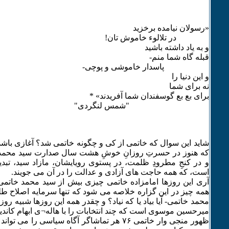
«رسولان نیامده برخزید
در تلالوء خاموش تان!
و به یاد داشته باشید
قبله گاه شما منم-
پاسدار خاموشی و پوچی-
و این دنیا را
نه برای شما
برای بع بع گوسفندان شما آفریدند» *
"شمس لنگردی"
شاید این سوال که خاتمی از کی و چگونه خاتمی شد؟ آغازی باشد 
که هنوز در حسرتِ روزانِ خوشِ هشت سال صدارت سید محمد 
و در کنجِ مطرودِ ظلمت، در پستوی رویایشان، مازاد سید، تبدی
است، که همه حاجت های آزادی و عدالت را در آن می جویند.
آری این روزها امامزاده خاتمی چیزی بیش از سید محمد خاتم
همه چیز در این گزاره خلاصه می شود که تنها سرمایه اصلاح طلب
محمد خاتمی- آیا بیاد یا که نیاد؟ و چقدر همه این روزها شبیه 
میرحسین موسوی است که چند انتخابات را با هاله¬ی ابهام کاندید
ظهور منجی وار خاتمی ۷۶ هر تماشاگر آگاه سیاسی را م