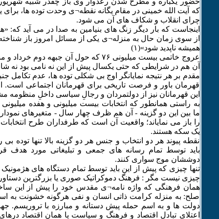
که آیت الله خمینی در مقام یگانه نقطه¬ی وحدت توده ها، برای ی
چرای انقلاب و شکاف های آن می شود.
اینجاست که بار دیگر زنگ های بنیامین به صدا در می آید که: «
از سوی زمان حال به منزله¬ی یکی از مسائل امروز باز شناخته 
همیشه ناپدید شود»(۱)
عروج خاتمی بیست میلیونی ۷۶ که حول آن جبهه د
آن هم در شرایطی که حتی یکسال پیش از این نه نامی بود نه 
مقدم بر هر نتیجه نمایانگر اوج بی شکلی توده ها، عدم تکامل ج
قهرمان باور و فرصت تاریخی برای قهرمانان اجتماعی است. ام
این قهرمانان نیز از دولتمردان و رجالِ سیاسی داخلِ منظومه م
به راستی همانطور که انتخابات بیست میلیونی و هفده میلیونی 
ما بین این دو گزینه - آن هم ظرف چهار سال - متغیرهای نمودا
را باز می نمایاند؛ واقعیت آن است که طرفداران طرح انتخابات 
یک سکه هستند.
نقطه پیوند هر دو انتخاب و جنس هر دو گزینه بالا تنها توده 
باید توسط تمام رسانه های جمعی و تبلیغاتی مورد هدف قرار
دوششان موج سواری کنند.
تنها چیزی که پیش از این باید توسط تمام دستگاه های هژمونیک ب
چیزی نیست مگر : فرهنگ دموکراتیک صوری یا بزرگترین دستاو
همان فرهنگی که واژه نامه¬ی مقدس خود را پیش از این سا
صلح: به منزله کرامت ذاتی انسان و نفی هرگونه خشونت به اس
دولت ها و به اسم حمله پیش دستانه و مبارزه با تروریسم. جه
اعتلای تبادل اقتصاد و فرهنگ و سیاست یا همان اقتصاد درهای