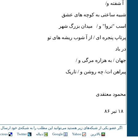
آ شفته و/
شبیه ساعتی به کوچه های عشق
اسب "تروا" و / میدان بزرگ شهر
پرتاپ پنجره ای / از آ شوب ریشه های تو
در باد
جهان / به هزاره مرگی و /
پیراهن ات/ چه روشن و / تاریک
محمود معتقدی
۱٨ تیر ٨۶
اگر عضو یکی از شبکه‌های زیر هستید می‌توانید این مطلب را به شبکه‌ی خود ارسال ک
بالاترین
Yahoo
Google
دنباله
Twitter
icious