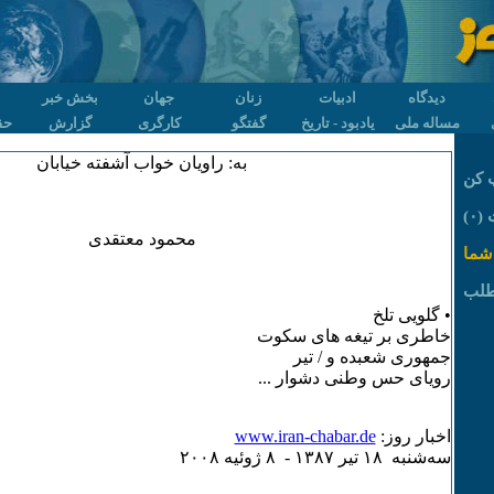
دیدگاه
ادبیات
زنان
جهان
بخش خبر
مساله ملی
یادبود - تاریخ
گفتگو
کارگری
گزارش
حق
به: راویان خواب آشفته خیابان
 کن
۰)
محمود معتقدی
شما
طلب
• گلویی تلخ
خاطری بر تیغه های سکوت
جمهوری شعبده و / تیر
رویای حس وطنی دشوار ...
اخبار روز:
www.iran-chabar.de
سه‌شنبه ۱٨ تير ۱٣٨۷ - ٨ ژوئيه ۲۰۰٨