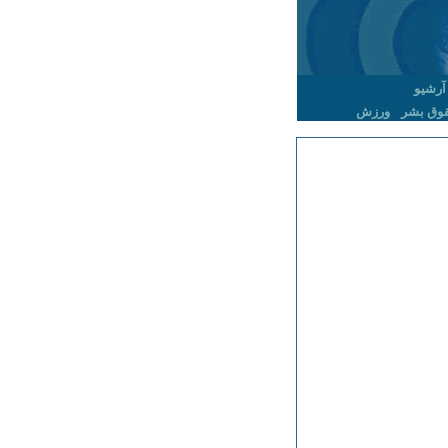
آرشیو
وق بشر
ورزش