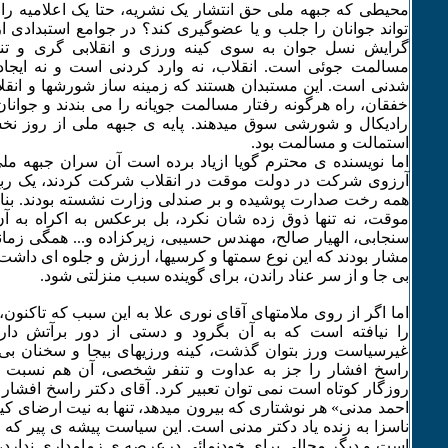
محیطی که جبهه ملی حق انتشار یک نشریه، حتا یک اعلامیه را ن
تواند جوانان را جلب و یا عضوگیری کند؟ در جوامع استبدادی ا
گرایش نسل جوان به سوی کینه ورزی و انقلابی گری و تندخ
مسالمت جوئی است. انقلاب، نه وارد کردنی است و نه ایجاد 
شدنی است. این مستبدان هستند که زمینه ساز شورشها و انقلاب
خفقان، راه هرگونه رفتار مسالمت جویانه را می بندند و جوانا
رادیکال و شورشی سوق میدهند. پایه ی جبهه ملی از روز نخس
استمالت و مسالمت بود.
اما نویسنده ی محترم گویا ازیاد برده است آن سران جبهه مل
آرزوی شرکت در دولت موقت در انقلاب شرکت کردند، یک ربع
همه رخت صدارت پوشیده و بر صندلی وزارت نشسته بودند. بنا
موقت، نه تنها ذوق زده شان نکرد، بل برعکس به اکراه به آن تن
سنجابی، الهیار صالح، مهندس حسیبی، زیرکزاده و... همگی زمان
مشار بودند که این نوع سمتها و کرسیها، ارزش و جلوه ای داشت
بی جا و از سر عناد راندن، برای گوینده سبب منزلتی شود.
اما اگر از روی ملامتهای آقای نوری علا به این سبب که تاکنو
را نیافته است که به آن بگرود و دستی از دور برآتش دار
غیرسیاست ورز بتوان گذشت، کینه ورزیهای بیجا و سخنان بی 
راسخ افشار را جز به عداوت و تنفر شخصی، آن هم نسبت
روزگار کوتاه است نمی توان تعبیر کرد. آقای دکتر راسخ افشا
احمد مدنی» هر نوشتاری که بیرون میدهد، تنها به نیت ارضای ک
ناسزا به زنده یاد دکتر مدنی است. این سیاست پیشه ی پیر که
است و دیگر مجالی برای خودنمائی درعرصه ی زمامداری ندارد، 