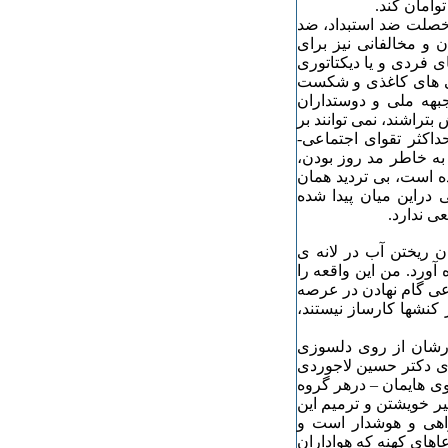
وامان کند.
سال عمرش، به علت خصلت ضد استبداد، ضد
و مخالفانی نیز برای
ی فردی و یا دیکتاتوری
ائی های کاغذی و شکست
بهه ملی و دوستداران
تراشند، نمی توانند بر
اکثر تقوای اجتماعی-
به خاطر مد روز بودن،
 است، بی تردید همان
 دراین میان پیدا شده
ی ندارد.
ن ریختن آب در لانه ی
آورد. من این واقعه را
وعی گام نهادن در عرصه
 کنشها کارساز نیستند،
کارشان از روی دلسوزی
قای دکتر حسین لاجوردی
وی هایمان – درهر گروه
یر خویشتن و ترمیم این
اهی و هوشدار است و
عاهای کهنه که هواداران