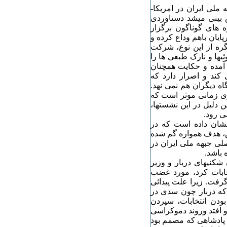
 ملی ایران در امریکا-
 بینی میشد دستاوردی
 های گوناگون برگزار
ایان باهم وداع کرده و
ره از این نوع، شرکت
ئیها و نازک طبعی ها را
 آمده و حکایت همچنان
کند و اصرار دارد که
اه دیگران هم نمی نهد.
یری زمانی موثر است که
ن دلیل در این نشستها،
ی رود.
شان داده است که در
ش، هدف همواره گم شده
لی جبهه ملی ایران در
باشد.
شکنیهای دربار و وزیر
خابات کرد، مورد غضب
گرفت. زیرا علت پیدائی
که دربار چون سدی در
بودن انتخابات، سپردن
 افتد وروند دموکراسی
ی پادشاهی که مصمم بود