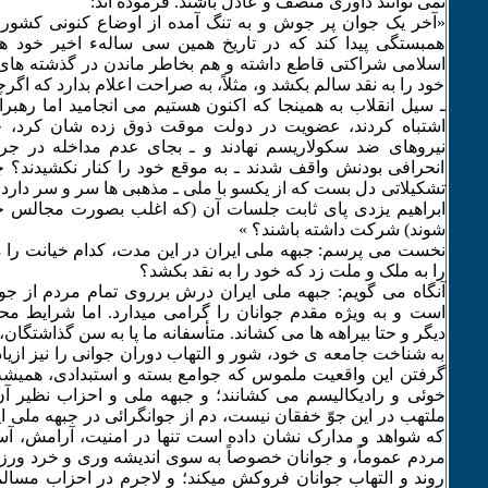
نمی توانند داوری منصف و عادل باشند. فرموده اند:
«آخر یک جوان پر جوش و به تنگ آمده از اوضاع کنونی کشور چگ
همبستگی پیدا کند که در تاریخ همین سی سالهء اخیر خود 
اسلامی شراکتی قاطع داشته و هم بخاطر ماندن در گذشته های
خود را به نقد سالم بکشد و، مثلاً، به صراحت اعلام بدارد که اگرچه ا
ـ سیل انقلاب به همینجا که اکنون هستیم می انجامید اما رهبر
اشتباه کردند، عضویت در دولت موقت ذوق زده شان کرد، خود
نیروهای ضد سکولاریسم نهادند و ـ بجای عدم مداخله در جری
انحرافی بودنش واقف شدند ـ به موقع خود را کنار نکشیدند؟ چ
تشکیلاتی دل بست که از یکسو با ملی ـ مذهبی ها سر و سر دارد
ابراهیم یزدی پای ثابت جلسات آن (که اغلب بصورت مجالس خت
شوند) شرکت داشته باشند؟ »
نخست می پرسم: جبهه ملی ایران در این مدت، کدام خیانت را 
را به ملک و ملت زد که خود را به نقد بکشد؟
آنگاه می گویم: جبهه ملی ایران درش برروی تمام مردم از جوان
است و به ویژه مقدم جوانان را گرامی میدارد. اما شرایط محی
دیگر و حتا بیراهه ها می کشاند. متأسفانه ما پا به سن گذاشتگان
به شناخت جامعه ی خود، شور و التهاب دوران جوانی را نیز ازیاد 
گرفتن این واقعیت ملموس که جوامع بسته و استبدادی، همیشه 
خوئی و رادیکالیسم می کشانند؛ و جبهه ملی و احزاب نظیر آ
ملتهب در این جوّ خفقان نیست، دم از جوانگرائی در جبهه ملی ای
که شواهد و مدارک نشان داده است تنها در امنیت، آرامش، آ
مردم عموماً، و جوانان خصوصاً به سوی اندیشه وری و خرد و
روند و التهاب جوانان فروکش میکند؛ و لاجرم در احزاب مسال