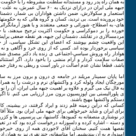
به همان راه پدر رود و مستبدانه سلطنت مشروطه را با حکومت ت
جبهه ملی ایران در درازای نزدیک به ۶۰ 
استعمار و سکولارش، ضمن داشتن هواداران بی شمار، دشمنان 
خود پروریده است. بی تردید، کسان و گروه هائی که به حکومتها
های- به اصطلاح- شورائی و جمعی معتقدند و یا هنوز آرمانگر
خورده را بر دموکراسی و حکومت اکثریت ترجیح میدهند، با ج
مردمسالاری در تقابلند. دشمنان این جبهه، هر نقطه ضعفی برایش ب
این واقعیت چشم بپوشند که اعضای این تشکل سیاسی، از حد
سیاسی برخوردار بوده اند. کسی که از روی خرد و آگاهی و نه 
هوادار راه وروش سیاسی-اجتماعی ی زنده یاد دکتر مصدق شده
صفات سلامت کردار و آرام منشی را باخود دارد. اگر استثنائی
باشد، قطعاً نشان عدم اصالت در باور است و ربطی به رفتار جمع
اما پایان سمینار مریلند در جامعه ی درون و برون مرز به سا
مورچگان ایجاد ولوله کرد و واکنشهای نرم و درشت را به همراه 
به فال نیک می گیرم و علاوه بر اهمیت جبهه ملی ایران، آن را ن
ی پلورالیستی بین اپوزیسیون برون مرز ارزیابی می کنم. تا اگر
دستکم واکنشها مهیج باشند.
کسانی که دراین زمینه قلم زدند و ایراد گرفتند، در بیشینه، 
برای ایران و شاید خیرخواهی برای جبهه ملی ایران بود. مثلاً آ
در نوشتاری منصفانه به کمبودها، کاستیها، بی پرنسیپی ها و کژر
و دسته – اشاره کرده و دلسوزانه درخواست کرده بود که در تغی
نقصها همت کنیم. سخنان آقای لاجوردی همه از روی خیرخو
امیدوارم به آن بیندیشیم. اما متاسفانه، چند نفری نیز به همان اد