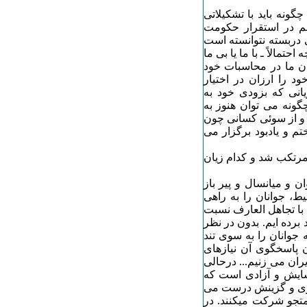
ونه باید با تشکیلاتی
هم در استقرار حکومت
 دربسته نتوانسته است
حتمالاً ـ با ما یا بی ما
ان ما در محاسبات خود
 را ارزان در اختیار
انی که بزودی خود به
گونه می توان هنوز به
 و از سوئی کسانی چون
م و یادبود برگزار می
مرتکب شد و کدام زیان
 و میانسال و پیر باز
ط، جوانان را به راهی
، با تجاهل العارف نسبت
برده ایم. بدون در نظر
جوانان را به سوی تند
ن پاسخگوی آن نیازهای
ران می زنیم... درحالی
سایش و آزادی است که
رزی و گزینش درست می
متجو شرکت میکنند. در