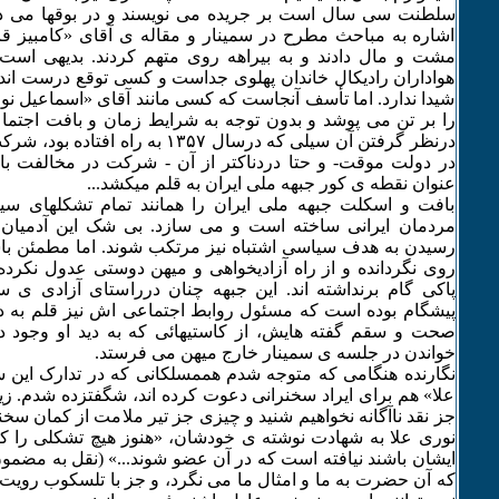
سلطنت سی سال است بر جریده می نویسند و در بوقها می دم
اشاره به مباحث مطرح در سمینار و مقاله ی آقای «کامبیز قا
مشت و مال دادند و به بیراهه روی متهم کردند. بدیهی است
هواداران رادیکال خاندان پهلوی جداست و کسی توقع درست اند
شیدا ندارد. اما تأسف آنجاست که کسی مانند آقای «اسماعیل نو
را بر تن می پوشد و بدون توجه به شرایط زمان و بافت اجتما
درنظر گرفتن آن سیلی که درسال ۱٣۵۷ به ر
در دولت موقت- و حتا دردناکتر از آن - شرکت در مخالفت با ا
عنوان نقطه ی کور جبهه ملی ایران به قلم میکشد...
بافت و اسکلت جبهه ملی ایران را همانند تمام تشکلهای سی
مردمان ایرانی ساخته است و می سازد. بی شک این آدمیا
رسیدن به هدف سیاسی اشتباه نیز مرتکب شوند. اما مطمئن باش
روی نگردانده و از راه آزادیخواهی و میهن دوستی عدول نکرده
پاکی گام برنداشته اند. این جبهه چنان درراستای آزادی ی 
پیشگام بوده است که مسئول روابط اجتماعی اش نیز قلم به د
صحت و سقم گفته هایش، از کاستیهائی که به دید او وجود دا
خواندن در جلسه ی سمینار خارج میهن می فرستد.
نگارنده هنگامی که متوجه شدم هممسلکانی که در تدارک این سم
علا» هم برای ایراد سخنرانی دعوت کرده اند، شگفتزده شدم. زی
جز نقد ناآگانه نخواهیم شنید و چیزی جز تیر ملامت از کمان سخنش
نوری علا به شهادت نوشته ی خودشان، «هنوز هیچ تشکلی را 
ایشان باشند نیافته است که در آن عضو شوند...» (نقل به مضمون) 
که آن حضرت به ما و امثال ما می نگرد، و جز با تلسکوب رو