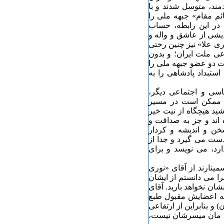
ند، متوسل شدند و با
ئم مقام» جبهه ملی را
 در این رابطه، حساب
یشی از عاشق و واله و
ری علا» نیز چنین رختی
عی ملت ایران؛ و بدون
اه افتاده بود، شرکت دو عضو جبهه ملی را
ستبداد پادشاهی را به
اسی و اجتماعی دیگر،
ن ممکن است در مسیر
ید هیچگاه از نیت خیر
 اند و جز به صداقت و
سخن و اندیشه و کردار
ست می گیرد و جدا از
رد، می نویسد و برای
ینارند از آقای «نوری
را می دانستم از ایشان
ان نخواهد بارید. آقای
که اعضایش مقبول طبع
و بنابراین از ارتفاعی
یت مان میسرشان نیست،