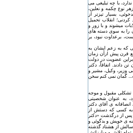
دارد، با چه تبلیغی می
زهر نوع چکمه و نعلین،
وئی، بسیار تیزتر از
کردنی؛ انقلاب تحمیل
ات میشوند و با زور و
ن را به سوی دسته های
ت، برعداوت نبود، بر
ی که به زعم ایشان به
 قرن پیش ازآن زمان
براین عضویت در دولت
 دادند. اتفاقاً، دکتر
ی وزیر، وکیل، مشیر و
... گمان نمی کنم سخن
ن، تشکلی مقبول و موجه
د، به عنوان شخصیتی
انصافانه ی آقای دکتر
 به کسی که دستش از
ر پس از درگذشت «دکتر
ینه ی خویش و بدگوئی و
 سالش از هشتاد گذشته
تمام تلاش و مبارزاتش