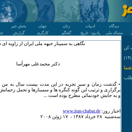
دیدگاه
ادبیات
زنان
جهان
بخش خبر
مساله ملی
یادبود - تاریخ
گفتگو
کارگری
گزارش
حق
نگاهی به سمینار جبهه ملی ایران از زاویه ای د
 کن
)
دکتر محمدعلی مهرآسا
شما
طلب
• گذشت زمان و سیر تجربه در این مدت بیست سال به من ن
برگزاری و ترتیب این گونه کنگره ها و سمینارها و تحمل زحمات
و به جایش خودنمائی مطرح بوده است ...
اخبار روز:
www.iran-chabar.de
سه‌شنبه ۲٨ خرداد ۱٣٨۷ - ۱۷ ژوئن ۲۰۰٨