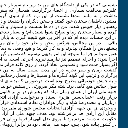
نشستی که در یکی از دانشگاه های مریلند زیر نام سمینار جبهه
علیرغم مخالفت بسیاری از اعضا- برگزارشد، همچنان که پیش
نداشت و به مانند سدها نشست از این نوع که از سوی گروه
میشود، ناطقان سخنان خود گفتند و سخن دیگران را شنیدند و درپ
رهسپار دیار خویش شدند. من در ده ها نشست و سمینار و کنگ
کرده و بسیار سخنان زیبا و نصایح شیوا شنیده ام؛ و بسیار تندخو
در این جلسات دیده ام که در آخر بی هیچ نتیجه گیری به پایان
باقی ... در این مجالس، هرکس سخن و نظر خود را بیان می 
پیشنهادش را همگان بپذیرند و به کار گیرند؛ و هیچ وقعی به دیدگ
هنوز نمیدانم چرا ما متوجه این امر بدیهی نیستیم که تصمیم گ
اجرا شود؛ و اجرای تصمیم نیز نیازمند نیروی اجرائی است. به ای
اگر بسیار همت شود و تصمیمی اتخاذ گردد، از روی کاغذ فراتر نم
گذشت زمان و سیر تجربه در این مدت بیست سال به من ن
برگزاری و ترتیب این گونه کنگره ها و سمینارها و تحمل زحمات
و به جایش خودنمائی مطرح بوده است. درصورتی که بدنه ی اص
طول حیاتش هیچ گامی برنداشته مگر ضرورتی در پشتش خوابیده 
جبهه ملی ایران از همان زمان تولد که رهبرش در برابر قانون 
دربار وقت «عبدالحسین هژیر» ایستاد و درخواست آزادی انت
درباریان و محمدرضا شاه و دیگر هواداران نظام استبدادی قرار
و وجودی ی این جبهه، آزادی انتخابات مجلس شورای ملی بود 
مقابل این آزادی قد برافراشته بود. هدف جبهه ملی از آزاد 
حکومت به دست مردم بود تا نیروی ضل الهی از فرمانروائی فرو
در کشور پیاده شود. پس، جبهه ملی مانعی بود در برابر آرزوها