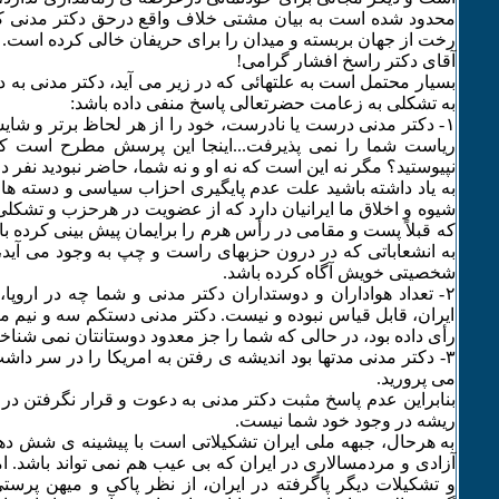
محدود شده است به بیان مشتی خلاف واقع درحق دکتر مدنی 
رخت از جهان بربسته و میدان را برای حریفان خالی کرده است.
آقای دکتر راسخ افشار گرامی!
بسیار محتمل است به علتهائی که در زیر می آید، دکتر مدنی به
به تشکلی به زعامت حضرتعالی پاسخ منفی داده باشد:
۱- دکتر مدنی درست یا نادرست، خود را از هر لحاظ برتر و شایس
ریاست شما را نمی پذیرفت...اینجا این پرسش مطرح است که
نپیوستید؟ مگر نه این است که نه او و نه شما، حاضر نبودید نفر د
به یاد داشته باشید علت عدم پایگیری احزاب سیاسی و دسته ها
شیوه و اخلاق ما ایرانیان دارد که از عضویت در هرحزب و تشکلی
که قبلاً پست و مقامی در رأس هرم را برایمان پیش بینی کرده باش
به انشعاباتی که در درون حزبهای راست و چپ به وجود می آید، 
شخصیتی خویش آگاه کرده باشد.
۲- تعداد هواداران و دوستداران دکتر مدنی و شما چه در اروپا،
ایران، قابل قیاس نبوده و نیست. دکتر مدنی دستکم سه و نیم میلی
رأی داده بود، در حالی که شما را جز معدود دوستانتان نمی شناخت
٣- دکتر مدنی مدتها بود اندیشه ی رفتن به امریکا را در سر داش
می پرورید.
بنابراین عدم پاسخ مثبت دکتر مدنی به دعوت و قرار نگرفتن در
ریشه در وجود خود شما نیست.
به هرحال، جبهه ملی ایران تشکیلاتی است با پیشینه ی شش دهه
آزادی و مردمسالاری در ایران که بی عیب هم نمی تواند باشد. ا
و تشکیلات دیگر پاگرفته در ایران، از نظر پاکی و میهن پر