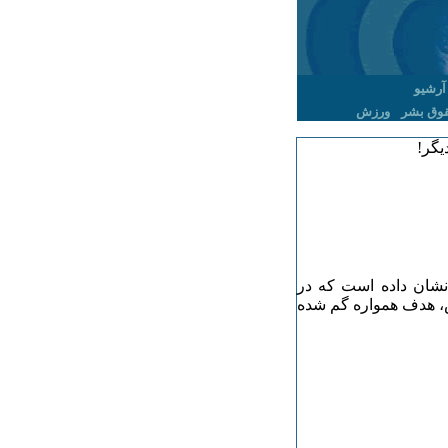
آرشیو
وق بشر
ورزش
یگر!
شان داده است که در
ش، هدف همواره گم شده