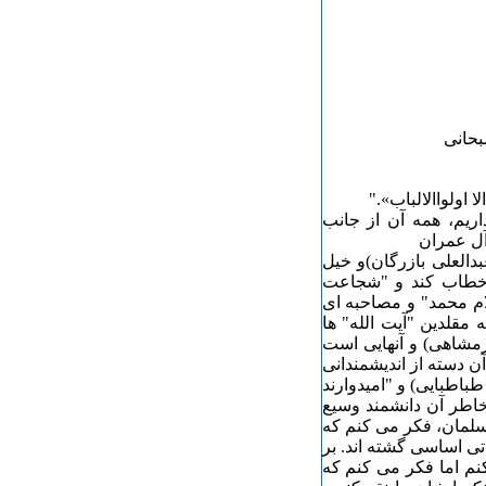
بحانی
الا اولواالالباب»."
اریم، همه آن از جانب
بدالعلی بازرگان)و خیل
 خطاب کند و "شجاعت
ام محمد" و مصاحبه ای
ه مقلدین "آیت الله" ها
رمشاهی) و آنهایی است
 آن دسته از اندیشمندانی
باطبایی) و "امیدوارند
خاطر آن دانشمند وسیع
مسلمان، فکر می کنم که
ی اساسی گشته اند. بر
نم اما فکر می کنم که