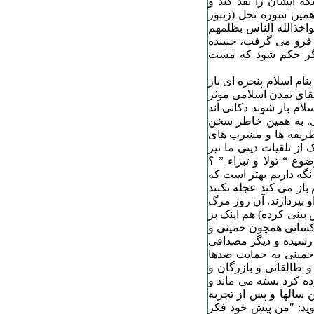
ه ایشان را نقد کند و
همین سوره نحل (زنبور
اخذالله الناس بظلمهم
 فرو می گرفت، جنبنده
 "گر حکم شود که مست
م اسلام پنجره ای باز
قای تمدن اسلامی موثر
لام باز شوند دکانی اند
ی. به همین خاطر سخن
 طریقه ها و مشرب های
از تلقیات دینی ما نیز
ع “ تولا و تبراء ” ؟
نگه داریم بهتر است که
باز می کند عجله نکنند
و بپردازند. آن روز مرگ
ینی کرده) هم اینک بر
کسانی همچون خمینی و
 رسیده و دیگر مصداقی
ی خمینی به حمایت صدها
و طالقانی و بازرگان و
ه کرد بسته می ماند و
 سالها و پس از تجربه
ید: "من پیش خود فکر