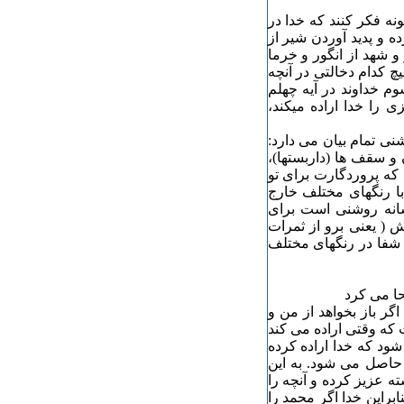
نه فکر کنند که خدا در
ده و پدید آوردن شیر از
 شهد از انگور و خرما
چ کدام دخالتی در آنچه
وم خداوند در آیه چهلم
را خدا اراده می‏کند،
 آیه ۶٨ و ۶۹ سوره نحل بروشنی تمام بیان می دارد:
 و سقف ها (داربستها)،
 که پروردگارت برای تو
با رنگهای مختلف خارج
نشانه روشنی است برای
ش ( یعنی برو از ثمرات
 شفا در رنگهای مختلف
حا می کرد
ر باز بخواهد از من و
 که وقتی اراده می کند
د که خدا اراده کرده
 حاصل می شود. به این
ه عزیز کرده و آنچه را
تذل من تشاء" (۲۶آل عمران). بنابراین خدا اگر محمد را