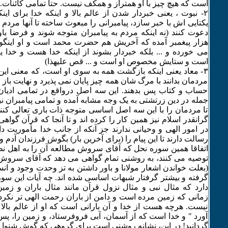
است که هیچ چیز با او همتراز و همکف نیست. حتا تمامی کائنات. (ق
۲- نبوت ، یعنی خبردار شدن از عالم بالا و اینکه خدا برای این
یکتایی اش با خبر سازد، پیامبرانی را مبعوث ساخته تا آنها مردم را
هزار پیغمبر آمده که آخریش هم حضرت محمد است و او اینگون
می خورده و ... بلکه خبردار بشوند از اینکه خدا هست و خدا 
است و ستایش مخصوص او است و ... قص علیهذا)
٣- معاد یعنی اینکه بازگشت همه به سوی او است، که معنی ا
مردمان بدانند با مرگ شان همه چیز پایان نمی پذیرد و نهایت باز ب
حساب و کتاب پس بدهند. این سه اصل درواقع در تمامی ادیان 
جمله در دین زرتشتی به یک وجه مشابه آمده و تمامی پیامبران ن
تا مردمان را با این سه اصل اساسی متوجه ذات باری تعالی کن
گرانقدر اسلام نیز همین کار را کرده اند و تا آنجا که قرآن گوا
در امور الهی و وحیانی ندارند جز آنکه از جانب خدا مأموریت د
رسالت دارند تا این پیام را (برای آخرین بار) بگوش فرزندان آدم و 
اتفاقا همین سوره نحل که آقای سروش مطالعه آن را به اهل ن
توصیه می کنند، به روشنی تمام گواهی می دهد که آقای سروش
(بعلت خواندن اشعار مولانا و باور داشتن به تز وحدت وجود و انس
گرفته و بیشتر گرفتار شبهات اساسی شده اند. چه آیات این سور
دارد که مثال نبی و مثال نزول قرآن مانند مثال باران و زمی
زمانی که زمین مرده است و دامن از باران رحمت الهی تر نکرده
نیست. هرچه هست از خدا و آن بارانی است که او از عالم بالا
آورد " و خدا است که از آسمان، آبی فروفرستاد، و زمین را، پس ا
گردانید! در این، نشانه روشنی است برای گروهی که گوش شنوا دارند! (