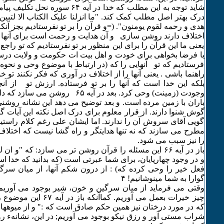
شاید توجه به این مطلب که خدا در آیه ۶۴
درک بهتر اصل مطلب کمک کند. "ما انزلنا علیک الکتاب الا لتبین 
هدی و رحمه لقوم یومنون". (=و قرآن را بر تو نفرستادیم بجز آنکه (
اختلاف دارند روشن سازی و آن هدایت و رحمت است برای آنها که
یعنی ما این قرآن را برای این منظور بر تو نفرستادیم که تو را
یا فرضا بخواهی برای خودت و اهل بیت ات حکومت و ولایت درست
فرستادیم که تو آنهایی را که (در ارتباط با موضوع وحی و نحوه آ
راهنما باشی . یعنی آنها را از اختلاف در آوری که فکر نکنند تو 
بلکه این خدا است که آنها را بر تو فرستاده. ارزش تو از آنج
وجودت (زمینت) وحی کرد. بعد در آیه ۶۵ 
باران با زمین مرده است. و بعد توضیح می دهد این نشانه روش
گوش شنوا دارند. از قرار معلوم برای درک اصل نکته این آیات 
گویی آقای سروش آن را ندارند. اما ایشان علی رغم کلام راستی
مطرح می سازند که نه تنها هدایتگر و راه گشا نیست که اختلاف
را نیز سبب می شود.
باز در آیه ۶۶ این مسئله را قرآن روشن تر می سازد: که "و ان
و در وجود چهارپایان، برای شما عبرتی است (که بدانید که خدا اس
فعل خیر را وحی کرده که) : از درون شکم آنها، از میان سر
گوارا به شما می‏نوشانیم! ۴
وقتی می فرماید از میان سرگین و خون، شیر بوجود می آوریم
چیز خیرات بعمل می آوریم. کما
که در مورد درختان نیز همین حکم صادق است که :" و از میوه‏های
شراب مستی آور و رزق نیکو بوجود می آوریم; در این، نشانهء