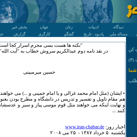
دیدگاه
ادبیات
زنان
جهان
بخش خبر
مساله ملی
یادبود - تاریخ
گفتگو
کارگری
گزارش
حق
"نکته ها هست بسی محرم اسرار کجا است
 کن
در نقد نامه دوم عبدالکریم سروش خطاب به "آیت الله
٣)
شما
حسین میرمبینی
طلب
• ایشان (مثل امام محمد غزالی و یا امام خمینی و ...) می خواهند 
هم مقام تاویل و تفسیر و تدریس در دانشگاه و مطرح بودن بعن
و نهایت اینکه می خواهند مثل قوم موسی پیاز و سیر و عدسشان 
کنند ...
اخبار روز:
www.iran-chabar.de
يکشنبه ۵ خرداد ۱٣٨۷ - ۲۵ می ۲۰۰٨