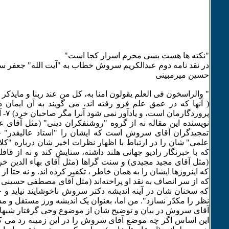
"نکته ها هست بسی محرم اسرار کجا است"
در نقد نامه دوم عبدالکریم سروش خطاب به "آیت الله" جعفر س
حسین میرمبینی
" والراسخون فی العلم یقولون امنا به، کل من عند ربنا و مایذکر 
( آنها که در عمق علم فرو رفته اند، می گویند به آن ایمان د
پروردگارمان است، و یادآور نمی شود آنرا مگر صاحبان خرد) ۷- آل عمران
نویسنده این مقاله نه از گروه "روشنفکران دینی" (مثل آقای ع
تمجیدگران آقای سروش است که ایشان را "استاد عالیقدر"
علمی" شان را در ارتباط با اظهار نظرات اخیر شان درباره "کل
که با خبرنگار رادیو جهانی هلند داشته، ستایش کند و نه از قافل
(مثل آقای مجید مجیدی) و سنت گراها (مثل آقای بهاء الدین خ
که اینروزها ایشان را به همان خاطر ، تکفیر کرده اند. و نه حتا از
که از سر انصاف به نقد او پراخته‌اند (مثل آقای مصطفی حسینی ط
که سخنان شان در آینه اندیشه دکتر سروش ناخوشایند نیاید و 
نظر را مکدّر نسازد". من اما، بعنوان یک اندیشه ورز مستقل و 
آقای سروش در بیان و توضیح شان از موضوع وحی گرفتار شبهات
این اساس اگر چه موضع آقای سروش را در این زمینه رد می ک