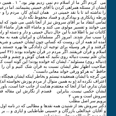
می ‎ کردم اگر ما از اس
ایشان از مسئله همراهی کردن با آقای خمینی پشیمانند. اما درع
را نداشته اند تا با نقد خمینی در همان ابتدای کار، مردم را و 
ورطه زیانکاری و بیدادگری و فساد محفوظ نگه دارند.
تمامی انتقاد ما بر آقای سروش نیز از آنجا ناشی می شود که ا
می خوانند و تفسیر مولوی می کنند و ماشاء الله هزار ماشاء ا
کائنات نیز با اطلاعند با این حال دنبال خمینی و دار و دسته او را
را سبب ساز شدند. امروز اگر مسلمانان و ایرانیان همه به مخ
آمده اند همه از آن روست که کسانی چون ایشان خمینی و شریع
گرفتند و از هر وسیله برای توجیه آن دلدادگی ها بهره جستند 
اسلام و قرآن 
بدان علم نیست دنباله روی نکنید که همان گوش و چشم و قلب و
(دنباله روی) مسئولند"، ایشان که خوانده بودند! این گونه است که 
صلاحیت اظهار نظر ایشان نسبت به قرآن شک کنیم و آن را زی
حافظ "نه هرکو ورقی خواند معانی دانست".
من گرچه با ایشان همعقیده نیستم و بخاطر اینکه ایشان هیچگاه 
اعتراف نکرده اند (و به همین منوال از مردم پوزش نخواسته اند)
شان ندارم، اما از آنجا که معتقدم هدایت از جانب خدا است، باور 
ایشان حکمی نیست. بنابراین قصدم از نگارش این مقاله فق
سروش است و بس. ۲
برویم سر اصل مطلب
دکتر سروش بعد از شنیدن همه نقدها و مطالبی که در نامه اول 
و آقایان عبدالعلی بازرگان و حسینی طباطبایی و ایازی و ... بر ا
نامه دوم "آیت الله سبحانی نوشته اند: