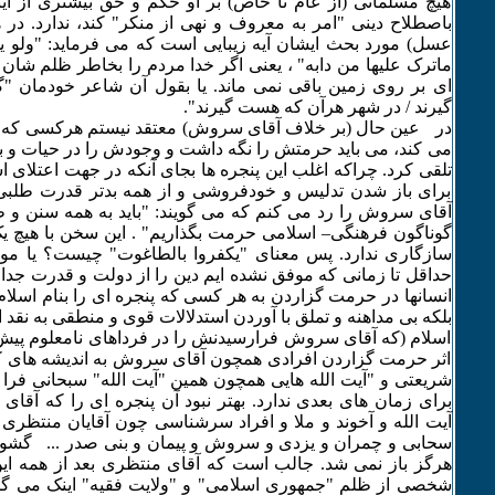
هیچ مسلمانی (از عام تا خاص) بر او حکم و حق بیشتری از اینک
باصطلاح دینی "امر به معروف و نهی از منکر" کند، ندارد. در 
عسل) مورد بحث ایشان آیه زیبایی است که می فرماید: "ولو یو
ماترک علیها من دابه" ، یعنی اگر خدا مردم را بخاطر ظلم شان
ای بر روی زمین باقی نمی ماند. یا بقول آن شاعر خودمان
گیرند / در شهر هرآن که هست گیرند".
در عین حال (بر خلاف آقای سروش) معتقد نیستم هرکسی که بنا
می کند، می باید حرمتش را نگه داشت و وجودش را در حیات و ب
تلقی کرد. چراکه اغلب این پنجره ها بجای آنکه در جهت اعتلای اس
برای باز شدن تدلیس و خودفروشی و از همه بدتر قدرت طلب
آقای سروش را رد می کنم که می گویند: "باید به همه سنن و
گوناگون فرهنگی– اسلامی حرمت بگذاریم" . این سخن با هیچ یک 
سازگاری ندارد. پس معنای "یکفروا بالطاغوت" چیست؟ یا موضو
حداقل تا زمانی که موفق نشده ایم دین را از دولت و قدرت جدا 
انسانها در حرمت گزاردن به هر کسی که پنجره ای را بنام اسلام 
بلکه بی مداهنه و تملق با آوردن استدلالات قوی و منطقی به نقد ا
اسلام (که آقای سروش فرارسیدنش را در فرداهای نامعلوم پیش ب
اثر حرمت گزاردن افرادی همچون آقای سروش به اندیشه های 
شریعتی و "آیت الله هایی همچون همین "آیت الله" سبحانی فرا
برای زمان های بعدی ندارد. بهتر نبود آن پنجره ای را که آقا
آیت الله و آخوند و ملا و افراد سرشناسی چون آقایان منتظری 
سحابی و چمران و یزدی و سروش و پیمان و بنی صدر ... گشود
هرگز باز نمی شد. جالب است که آقای منتظری بعد از همه این
شخصی از ظلم "جمهوری اسلامی" و "ولایت فقیه" اینک می گو