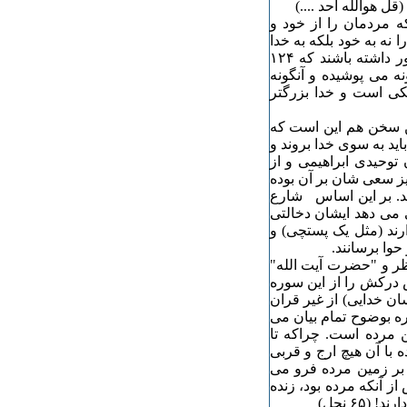
ل هوالله احد ....)
که مردمان را از خود و
 نه به خود بلکه به خدا
دعوت کنند (نه اینکه مردم به پیامبران متوجه شوند و فرضا باور داشته باشند که ۱۲۴
ه می پوشیده و آنگونه
یکی است و خدا بزرگتر
ین سخن هم این است که
اید به سوی خدا بروند و
توحیدی ابراهیمی و از
یز سعی شان بر آن بوده
ند. بر این اساس شارع
هی می دهد ایشان دخالتی
ارند (مثل یک پستچی) و
حوا برسانند.
ظر و "حضرت آیت الله"
 درکش را از این سوره
ان خدایی) از غیر قران
ه بوضوح تمام بیان می
ن مرده است. چراکه تا
 با آن هیچ ارج و قربی
 بر زمین مرده فرو می
ز آنکه مرده بود، زنده
۶۵ نحل)