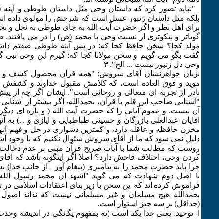
"نباید تصور کرد که داستان وحی مثل داستان طوطی و آینه 
بلکه مثل داستان زنبور عسل است که شرحش را مولوی داده اس
برای اهل نظر و اگر حضرت آیت الله به جای طوطی به نحل و نخ
گویاتر و نیکوتری از نسبت وحی با محمد (ص) را در می یافتند. 
مولد کجا؟ سخن حافظ کجا که: در پس آینه طوطی صفتم داشته 
گفت بگو می گویم و سخن مولانا کجا که: گیرم این وحی نبی گ
وحی دل زنبور نیست ... الخ". ٣
بزبان جواهرنشان آقای سروش: "همه قرآن محصول کشف و تج
موید و فوق العاده است، که کلامش مقبول خداوند و کشفش 
نادر از تجربه ای متعالی و روحانی است". ایشان اگر چه از پ
"آشنایی صاحب این قلم با قرآن، بحمدالله، اگر بیشتر از آشنایی ب
آن نیست. و عموم آیاتی را که حضرت آیت الله ( و پاره ای دیگر
اقایان عبدالعلی بازرگان و حسینی طباطبایی و ایازی و ...) به آنه
مخزن حافظه و عاقله دارد، و کمترین دشواری در حل و فهم آنها ند
دلیل نمی شود که ما از آقای سروش سئوال نکنیم که با وجود آشنا
روست که مطالب شما با آیات صریح قرآن مبنی بر عدم دخالت پی
کردن وحی، اختلاف فاحش دارد؟ اصلا اگر اینگونه باشد که آق
چرا باید حضرت محمد را به پیامبری (پیغام آور از جانب خدا) ب
با اصل دوم شهادت که می گوید "اشهد ان محمد رسول الله"
فراموش کرده اند که این سخن با زیر بنای اعتقادات اسلامی در 
بحمدالله هیچ مسلمان و غیر مسلمانی نیست که نداند اصول
(حداقل) بر سه چیز استوار است.
ا- توحید، یعنی خدا یکتا است (نه بمفهوم یگانگی در اندیشه وحدت