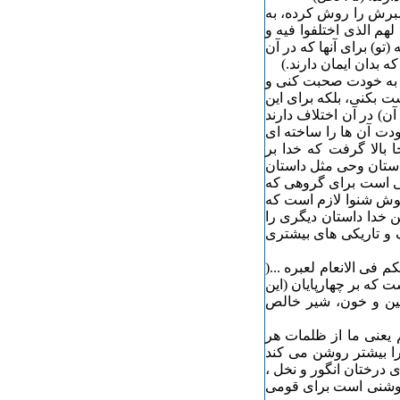
 سوره نحل تکلیف پیامبرش را روش کرده، به
لهم الذی اختلفوا فیه و
تو) برای آنها که در آن
 بدان ایمان دارند.)
جع به خودت صحبت کنی و
 بکنی، بلکه برای این
ن) در آن اختلاف دارند
خودت آن ها را ساخته ای
ا بالا گرفت که خدا بر
روشن می سازد که داستان وحی مثل داستان
نی است برای گروهی که
گوش شنوا لازم است که
ن خدا داستان دیگری را
 و تاریکی های بیشتری
 لکم فی الانعام لعبره ...(
ت که بر چهارپایان (این
گین و خون، شیر خالص
 یعنی ما از ظلمات هر
آنکه باز در آیه ۶۷ این موضوع را بیشتر روشن می کند
 درختان انگور و نخل ،
 روشنی است برای قومی