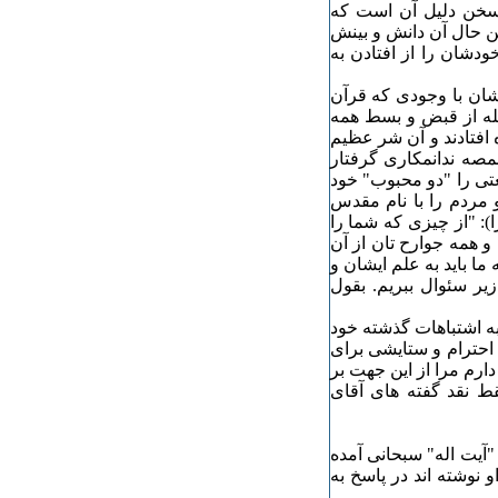
لام دم‏ ‏نمی زدیم بهتر بود." ۱ . همین سخن دلیل آن است که
ین حال آن دانش و بینش
خودشان را از افتادن به
یشان با وجودی که قرآن
لله از قبض و بسط همه
ه افتادند و آن شر عظیم
مصه ندانمکاری گرفتار
تی را "دو محبوب" خود
و مردم را با نام مقدس
فریفتند. اگر مردم در قرآن نخوانده بودند (٣۶ اسرا): "از چیزی که شما را
 همه جوارح تان از آن
ما باید به علم ایشان و
ر سئوال ببریم. بقول
به اشتباهات گذشته خود
 احترام و ستایشی برای
دارم مرا از این جهت بر
ط نقد گفته های آقای
"آیت اله" سبحانی آمده
و نوشته اند در پاسخ به