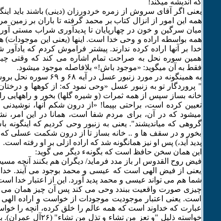
که اندیشه می‏کند!
یعنی اگر آقای سروش از زمره خردورزان (دینی) باشند باید اینگو
همه این امور از انزال کتاب بر محمد گرفته تا باران بر زمین مر
میان سرگین و خون در چهارپایان تا پدیدآوری شراب مستی آور و
همه بواسطه اراده و وحی خدا است. اینها (یعنی این موجودات) هی
خدا بر آنها اراده کرده ندارند. پیشتر فراموش کردم که یادآور ش
همین سوره نحل به صراحت تمام اشاره می کند که وقتی چیزی 
فقط به آن می‏گوید: «موجود باش!» بلافاصله موجود می‏شود.
به همینگونه در مورد زنبور عسل در
" پروردگار تو به زنبور عسل «وحی نمود که: از کوه‏ها و درختان
خانه‏ بساز سپس از همه ثمرات (و شیره گلها) بخور و راه‏هایی را
تعیین کرده است، براحتی بپیما! «از درون شکم آنها، نوشیدنی 
می‏شود که در آن، برای مردم شفا است، همانا در این امر، 
گروهی که می‏اندیشند". یعنی به زنبور وحی کردیم که اینگونه با
بخور و در سقف ها و .. خانه بساز تا از درون شکمت عسلی که
پدید آید،) پس او نیز همانگونه شد که اراده ازلی بر او رفته است.
این همان سخن حافظ است که بگونهء دیگر می گوید:
فیض روح القدوس ار باز مدد فرماید/ دیگران هم بکنند آنچه مسی
یعنی از فیض الهی است که عیسی و محمد بوجود می آیند. خدا اگ
شما هم می تواند عیسی و محمد پدید آورد. این از اعتبار خدا است
چیزی صورت واقعیت ببندد وحی می کند پس آن چیز همان می شو
است. یعنی اعتبار موجودیت موجودات از خواست و اراده الهی
عبارت که خداوند است که همه عالم را خلق کرده، آنچه را خواست
خواسته ذلیل "و تعز من تشاء و 