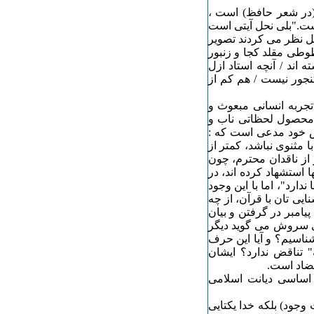
(در شعر حافظ) است ،
ت."بلی نحل آیتی است
ل نظر می کردند تصویر
طوطی مقلد کجا و زنبور
اند / آنچه استاد ازل
نجور نیست / هم کم از
ربه انسانی مبعوث و
محصول لحظاتی ناب و
یش خود مدعی است که :
ا مثنوی نباشد، کمتر از
 از ناقدان محترم، چون
ا استشهاد کرده اند، در
ارد"، اما با این وجود
یی تان با قرآن، از چه
امبر در گرفتن و بیان
ای سروش می گوید دیگر
شناسیم؟ و آیا این حرف
 تناقض ندارد؟ ایشان
تضاد است.
 اساسی دیانت اسلامی
 وجود) بلکه خدا یکتایی