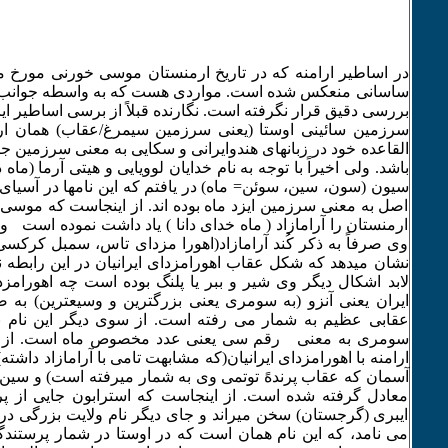
در اساطیر ارامنه که در تاریخ ارمنستان موسی خورنی مورخ 
ساسانی منعکس شده است. مواردی هست که به واسطه جوانب 
بررسی دقیق قرار نگرفته است. نگارنده قبلاً از برسی اساطیر ایر
سرزمین سائینی اوستا (یعنی سرزمین سیمرغ/عقاب) همان ا
القاعده خود در زبانهای هندوایرانی و سکایی به معنی سرزمین جا
باشد. ولی اخیراً با توجه به نام خدایان لوویایی و هیتی آرما (ماه 
سیون (سون، سین، سوئن= ماه) در یافتم که این نامها در آسیای
اصل به معنی سرزمین ایزد ماه بوده اند. از اینجاست که موسی
ارمنستان را آرامازاد ( ماه خدای دانا ) یاد داشت نموده است 
وی صرفاً به ذکر کُند آرامازاد(اهورا مزدای تاس، سمبل کرکسی
نشان میدهد که شکل عقاب اهورامزدای ایرانیان در این رابطه
لابد اشکال دیگر وی شیر و ببر یا پلنگ بوده است چه اهورامزد
ایران یعنی آنزو (به سومری یعنی بزرگترین و وسیعترین) به 
عقابی عظیم به شمار می رفته است. از سوی دیگر این نام به
سومری به معنی رقم سی یعنی عدد مخصوص ماه است. از ا
ارامنه با اهورامزدای ایرانیان(که مشابهت تامی با آرامازاد داشته
آسمان که عقاب پرندهً توتمی وی به شمار میرفته است) و سین ب
معادل گرفته شده است. از اینجاست که استرابون جایی از 
ایبری (گرجستان) سخن میراند و جای دیگر نام ولایت بزرگی در 
می نامد، که این نام همان است که در اوستا در شمار پرستندگا