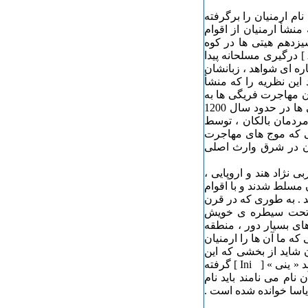
ام ارمنیان را برگرفته
ر هستند که منشأ ارمنیان از اقوام
زدهم هیتی ها در کوه
های شمال ارمنستان با اتحادیه ی قبیله ای هایاسا – آززی[ Azzi ] درگیری مسلحانه پیدا
 پاره ای شواهد ، زبانشان
 نام هایاسا نمی تواند این نظریه را که منشأ
ون مهاجرت فریگی ها به
شرق آناتولی از سال 1200 ق.م. آغازمی شود : « پادشاهی هیتی ها در حدود سال 1200
 مردمان بالکان ، توسط
. . وقتی که موج های مهاجرت
 در شرق وارث اصلی
ی نژاد هند و اروپایی ،
 مسلط شدند و با اقوام
ند . به طوری که در قرن
ا تحت سیطره ی خویش
 های بسیار دور ، منطقه
ه ما آن ها را ارمنیان
ن شاید از بخشی که این
مهاجران اول بار به آنجا گام نهادند یعنی « آرم » [ Arm ] با پسوند « ینی » [ Ini ] گرفته
نام می نامند باید نام
یاسا خوانده شده است .