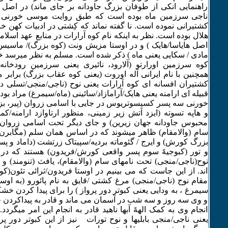
راهنمایی انکی از طوفان بزرگ جاودانه بر جای ماند) در اص
ناجی سرزمین ماه بوده است که طبق روایت موسی خورنی 
کشتیرانی نموده است. نا گفته نماند که کِشتی در ادبیات کهن خاور
هلال بوده است. نظر به اینکه نام کوه آرارات در منابع عهد اسلا
اصل هایاسا/هایک ) و در اوستا مزیش ونت (کوه بزرگ)/ ماسیس
مادی / سکایی یعنی ماه ) ذکر شده است. مسلم به نظر میرسد خو
کوه سرزمین اورارتو (آلارود، نائیری یعنی سرزمین رودخان
همچنین با نام ایرانی آله اوروت (یعنی کوه عقاب بزرگ) برابر م
کشتیران افسانه ای کوه آرارات یعنی نوح (ناجی/منجی/تسلی ده
قبیله ای ارامنه یعنی هایک/آرامازاد/سائینی (ماه/سیمرغ) مراد ب
خورنی سه پسر کسیسوتریوس در جایی با اسامی زروان (پیر، بزرگ
و هاپه تسوته (ایزد آتش زیر زمینی، منظور ارتاوازد ارامنه/
محبوس جاودانه جهان زیرین) و جای دیگر تحت اسامی زروان (پ
سام (والامقام) ظاهر میشوند که در اساس همان سلم (مگابرن
بزرگ کورش) و ایرج / گئوماته بردیه/سپیتاک زرتشت (داماد و 
و تور (کبوجیهً سوم پسر واقعی کورش/فریدون) هستند که در 
نوح(ناجی/منجی) تحت نامهای سام (والامقام)، یافث (تنومند) و ح
اند. از این جاست که می بینیم در اوستا فریدون/ثرائی تئون(
مقام نوح (ناجی/منجی) مرغ کشتی /قایق به نام پائورو (به اوست
سیمرغ ، به ودایی یعنی کبوتر دور پرواز ) را برای پیدا کردن خش
و وی سه روز و سه شب در آسمان می ماند و قادر به پیداکرد
انجام وی به کمک الههً آبها ناهید قادر به انجام این امر میگردد
یعنی ناجی/منجی بابلیها و نوح تورات نیز از این کبوتر دور 