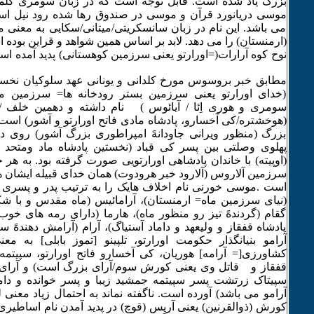
بزرگ یاد شده است. قابل توجه است که در زبان سومری کلمهً 
موسی دریانورد قرآن و موسی در صندوق رها شده رود نیل ا
می باشد. این نام در زبان سانسکریتی/میتانی/سکایی به معنی
(ارمنستان) را می دهد. لابد بر اساس همین شواهد و قراین بود
نوح کوه آرارات(=اورارتو یعنی سرزمین کوهستانی
مطابق خبر بروسوس مورخ کلدانی و یونانی عهد سلوکیان نخست
(خدای اورارتو یعنی سرزمین بستر رودخانه ها= سرزمین م
سومری و هوری اِئا / آیائوس ) نام داشته و دهمین خلف 
(هوخشتره/کی آخسارو، پادشاه مادی فاتح اورارتو و آشور) اس
بزرگ (منظور ویرانی جاودانهً امپراطوری بزرگ آشور) روی د
پهلوی وصلتی بین پسر کی قباد (نخستین پادشاه ماد ومتحد او
(اوپیته) با خاندان پادشاهی اورارتویی صورت گرفته بود. به هر ح
سرزمین آلاروس (آلارود خبر هرودوت) همان خدای قبیله ایشان ها
است .موسی خورنی نام اخلاف هایک را به ترتیب پدر و پسری 
(نیای سرزمین ماه= ارمنستان)، آرامائیس (ماه مقدس و با شکوه
گقام (گردندهً تیز رو منظور ماه)، هارما (دارای رمه های خ
پادشاه قفقاز و ولیعهد و داماد آستیاگ)، آرام (آرامش دهندهً 
آرامو بنیانگذار حکومت اورارتو، تلپینو [تموز بابلی] به 
کشاورزی[= آرامه] هوریان، کی آخسارو فاتح اورارتو، سپیتمه
قفقاز و قاتل وی یعنی کورش سوم/آرای بزرگ است) و آرای زی
سپیتاک زرتشت پسر سپیتمه جمشید زیبا و پسر خوانده و دا
آرامو می باشد) آورده است. ناگفته نماند به احتمال زیاد معنی 
کورش (ذوالقرنین) یعنی آریِس (قوچ) در پدید آمدن نام اساطیری 