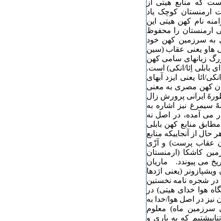
ت که منابع هیتی از
ت ارمنستان کوچک یاد
منه نام کهن هیتی این
ی ارمنستان را محفوظ
ی به سرزمین کهن خود
ی هاو یعنی عقاب (سین
زرگ زبانهای سامی کهن
 بابلی اِئا/انکی) است.
کی/ائا یعنی ایزد آبهای
بان کهن مصری به معنی
رهً ایرانی پرورش زال
ً سیمرغ نیز اشاره به
ر می آمده، در اصل نه
مطابق منابع کهن بابلی
 حال از آنجاییکه منابع
ن عقاب پرست) و آزّی
مین کاشکا (ارمنستان
ریخ می پیوندد. ماریان
یشپازونر (یعنی اژدها
ر شجره نامه نخستین
یگاه هوا خدای هیتی) در
نیز در اصل هوا/خدا به
 سرزمین ماه) معلوم
پیشتیم که به یاری و