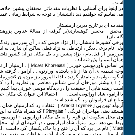
است.
در اینجا برای آشنایی با نظریات مقدماتی محققان پیشین خلاصه
می نماییم که خواهیم دید دانششان با توجه به شرایط زمانی عمی
مقدمه ای بر تاریخ دیرین ارمنستان
محقق : محسن کوهساری(بر گرفته از مقالهً عناوین پژوهشی
گلستان)
برخی کشورها نامشان را از نژاد قومی که در آن سرزمین زندگی 
ولی نام برخی دیگر ، ارتباطی به نژاد فعلی ساکن آن ندارد . به 
سرزمین از قبل نام ، نژاد پیشین و یا یک مکان در آن کشور دا
همان اسم را پذیرفته اند .
بر اساس باورموسی خورنی[ horenatsi
وجه تسمیه ی آن ها از نام پادشاه اورارتویی ، آرامو ، گرفته شد
اینگونه توانمند و نامدار گردید ، لذا تا امروز نیز مردمان کشورما
. ( 1 ) بیشتر مورخان ارمنی شناس معاصر این نظریه را رد ک
است ریشه هایی از حقیقت را در دیدگاه موسی خورنی پیدا کنیم و 
با آرامو ، شاه اوراتویی،است. احتمالا این عنوان یک مکان جغرا
منابع آن فراموش و یا گم شده است .
هستند یعنی مهاجران فریگی [ Phrygian ] ک
ربط می دهد ؛ زیرا منوآ ، شاه اورارتویی ، در کتیبه ای از این
Mush ] نام می برد که آن را فتح و با خاک یکسان کرده است . ا
از اریمنا - پدر روسای سوم که از آخرین شاهان اورارتویی بود - 