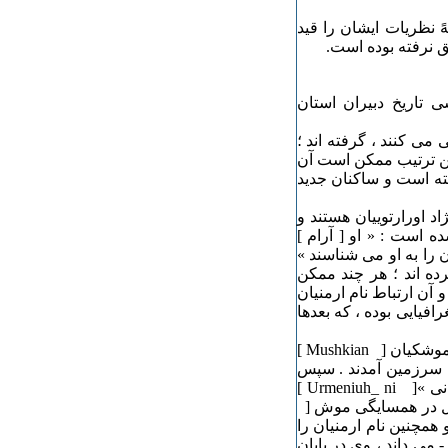
ً نظریات ایشان را قید
ق نرفته بوده است.
 تاریخ دبیران استان
می کنند ، گرفته اند ؛
این ترتیب ممکن است آن
شته است و ساکنان جدید
Moses K ] ، ارمنیان از نژاد اورارتوییان هستند و
ه است : « او [ آرام ]
ن را به او می شناسند »
رده اند ؛ هر چند ممکن
آن ارتباط نام ارمنیان
فیایی بوده ، که بعدها
آرنولد توین بی [ Arnold Toynbee ] اعتقاد دارد که ارمنیان همان موشکیان [ Mushkian ]
ه همراه هایک به این سرزمین آمدند . سپس
وی محل سکونت این قوم را به یک مکان اورارتویی « اورمنیو- نی »[ Urmeniuh_ ni ]
 محل در همسایگی موش [
و همچنین نام ارمنیان را
می داند ، وی در پایان