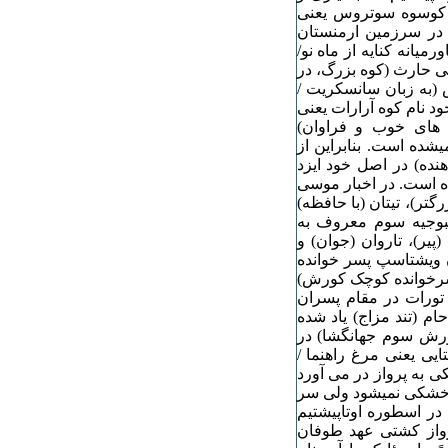
ل کوسوه سوتروس یعنی
در سرزمین ارمنستان
میانه کنایه از ماه نو/
می حارث (کوه بزرگ، در
 (به زبان سانسکریت /
د نام کوه آرارات یعنی
ه های خوب و فراوان)
یشده است. بنابراین از
نده) در اصل خود ایزد
وده است. در اخبار موسی
تر)، تیتان (با حافظه)
کمبوجیه سوم معروف به
یر)، تاروان (جوان) و
 ویشتاسپ پسر خوانده
پسرخوانده کوچک کورش)
تورات در مقام پسران
ام (تند مزاج) یاد شده
کورش سوم جهانگشا) در
ایی یعنی مرغ راهنما /
کی به پرواز در می آورد
ن خشکی نمیشود ولی سر
. در اسطوره اوتاپیشتیم
پرواز کشتی عهد طوفان