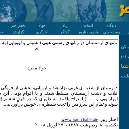
دیدگاه
ادبیات
زنان
جهان
بخش خبر
مساله ملی
یادبود - تاریخ
گفتگو
کارگری
گزارش
حق
نامهای ارمنستان در زبانهای رسمی هیتی ( نسیلی و لوویایی) به
 کن
اند
۰)
شما
جواد مفرد
طلب
• ارمنیان از شعبه ی غربی نژاد هند و اروپایی، بخشی از فریگی ها
فلات و دشت ارمنستان مسلط شدند و با اقوام بومی این س
اورارتویی و . . . ) امتزاج یافتند. به طوری که در قرن ششم ق
شوند و تمام این سرزمین را تحت سیطره ی خویش درآوردند ...
اخبار روز:
www.iran-chabar.de
يکشنبه ٨ ارديبهشت ۱٣٨۷ - ۲۷ آوريل ۲۰۰٨