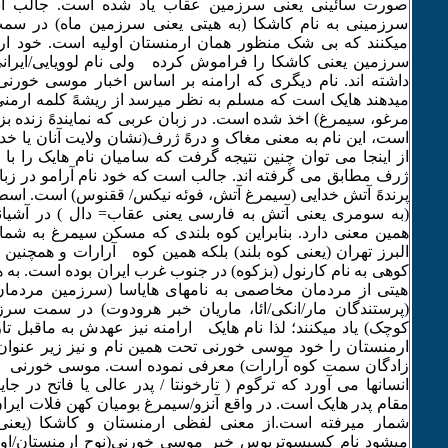
صورت سائینی یعنی سرزمین عقاب یاد شده است. جالب اس
سرزمینی به نام کاشکا (به هیتی یعنی سرزمین ماه) در سم
میکنند که بی شک منظور همان ارمنستان اولیه است. خود ارا
سرزمین یعنی کاشکا را فراموش کرده ولی نام لوویایی/ایران
داشته اند. نام دیگری که ارامنه بر اساس اخبار موسی خورن
میدهند هایک است که مسلم به نظر میرسد از ریشهً کلمه ارمن
مرغو، سیمرغ) اخذ شده است. در زبان عربی که نمایندهً زنده ب
است، این نام به معنی مغاک و درهً ژرف(نشان ولایت آنان یا خدای
از اینجا می توان چنین نتیجه گرفت که سامیان نام هایک را با ان
ژرف مطابق می گرفته اند. جالب است که خود نام آرامو در ز
پرندهً آتش خدایی (سیمرغ آتش، فوئه نیکس/ ققنوس) است. اسطو
(به سومری یعنی آتش به فارسی یعنی عقاب= دال ) در آشیانه
همین معنی دارد. بنابراین کوه بلندی که مسکن سیمرغ به شما
البرز تهران (یعنی کوه بلند) بلکه همین کوه آرارات و همچنین 
کوهی به نام کارنول (بزکوه) در جنوب غرب ایران بوده است. به هر
هیتی از مردمان مخاصمی به نامهای هایاسا (سرزمین مردما
(پرستندگان مار/انکی/ائا، ماریان خبر هرودوت) در سمت سرز
کوچک) یاد میکنند؛ لذا نام هایک ارامنه نیز عهدش به ماقبل تا
ارمنستان را خود موسی خورنی تحت همین نام و نیز زیر عنوان و
زادگان سمت کوه آرارات) معرفی نموده است. موسی خورنی د
انسانها می آورد که ترگوم ( تارخونتا / پدر عالی یا فاتح در جا
مقام پدر هایک است. در واقع آنزو/سیمرغ بومیان کهن فلات ایران 
شمار میرفته است.از معنی لفظی ارمنستان و کاشکا (یعنی
میشود نام کسیسوتریوس خبر موسی خورنی(نوح ارمنستان/اوتنا