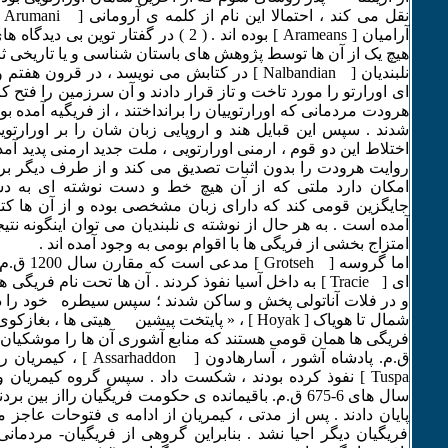
نقل
آرامیان [ Arameans ] بوده اند . ( 2 ) در گفتار 
هیچ یک از آن ها توسط پژوهش های باستان شناسی و یا تاریخی ث
نلبندیان [ Nalbandian ] در کتابش می نویسد ، در قرون
ای اورارتو را مورد تاخت و تاز قرار دادند و آن سرزمین را فتح ک
هرودت مردمانی که اورارتوییان را برانداختند ، از فریگیه آمده بو
شدند . سپس این قبایل هند و اروپایی زبان شان را بر اورارتوی
روایت هرودت را بدون اثبات تصدیق می کند و از طرف دیگر ب
امکان دارد ملتی که از آن هیچ خط و دست نوشته ای به دس
جایگزین قومی کند که دارای زبان مشخصی بوده و از آن ها کت
آمده است . به هر حال از نوشته ی نلبندیان می توان اینگونه نتی
امتزاج بخشی از فریگی ها با اقوام بومی به وجود آمده اند .
اما گروسه [ h
ای [ Tracie ] به داخل آسیا نفوذ کردند . آن ها تحت نام فریگ
و در فلات آناتولی پخش و ساکن شدند ؛ سپس سیطره خود را در 
شمال تا هویاک [ Hoyak ] ، « پایتخت پیشین هیتی ها ، 
ق.م. پادشاه آشور ، آسارهادون [
Tuspa ] نفوذ کرده بودند ، شکست داد . سپس گروه کیمریان و
سال های 6-675 ق.م. باقیمانده ی حکومت فریگیان رااز بین
پایان دادند . پس از مدتی ، کیمریان از ادامه ی فتوحات عاجز ما
فریگیان دیگر احیا نشد . بنابراین گروهی از فریگیان- مردمان