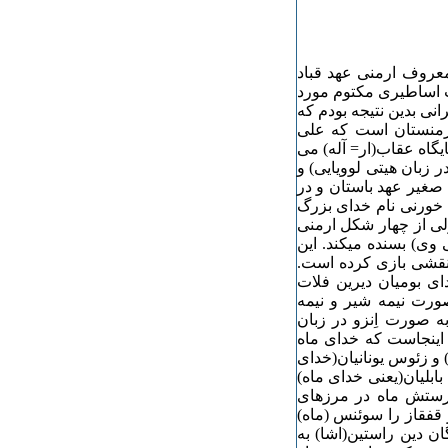
معروف ارمنی عهد قباد
اساطیری مکتوم مورد
انی بدین نتیجه بودم که
رمنستان است که علی
یگاه عقاب(ار= آله) می
در زبان هیتی لوویایی) و
 صغیر عهد باستان و در
 خورنی نام خدای بزرگ
ولی از چهار شکل ارمنی
 وی) بسنده میکند. این
 نقشی بازی کرده است.
ای بومیان دیرین فلات
صورت نیمه شیر و نیمه
 صورت اِنزو در زبان
ینجاست که خدای ماه
) و زئوس یونانیان(خدای
ابلیان(یعنی خدای ماه)
پرستش ماه در مرزهای
قفقاز را سوئنس (ماه)
ن دین راستین(اشا) به