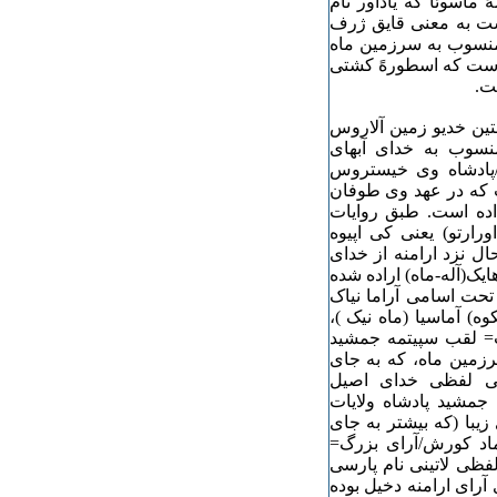
ماسوئا که یادآور نام
ست به معنی قایق ژرف
 منسوب به سرزمین ماه
ه است که اسطورهً کشتی
) پدید آمده است.
ین خدیو زمین آلاروس
نسوب به خدای آبهای
/پادشاه وی خیستروس
ت که در عهد وی طوفان
اده است. طبق روایات
رارتو) یعنی کی اپیوه
ال نزد ارامنه از خدای
یک(آله-ماه) اراده شده
تحت اسامی آراما نیاک
) آماسیا (ماه نیک )،
وب= لقب سپیتمه جمشید
سرزمین ماه، که به جای
معنی لفظی خدای اصیل
 جمشید پادشاه ولایات
با (که بیشتر به جای
ماد کورش/آرای بزرگ=
لفظی لاتینی نام پارسی
آرای ارامنه دخیل بوده