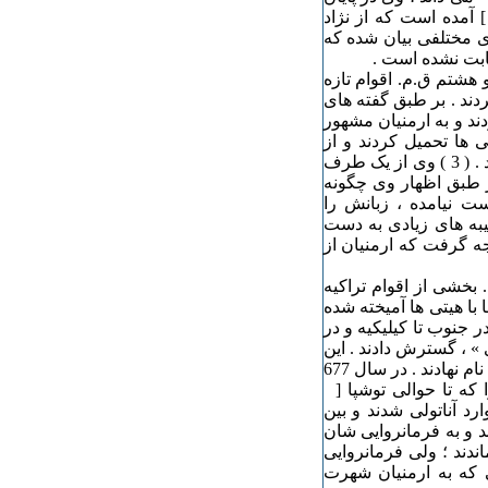
 می کند ، احتمالا این نام از کلمه ی آرومانی [ Arumani ] آمده است که از نژاد
توین بی دیدگاه های مختلفی بیان شده که
ابت نشده است .
 هفتم و هشتم ق.م. اقوام تازه
ردند . بر طبق گفته های
دند و به ارمنیان مشهور
ی ها تحمیل کردند و از
اختلاط این دو قوم ، ارمنی اورارتویی ، ملت جدید ارمنی پدید آمد . ( 3 ) وی از یک طرف
ر طبق اظهار وی چگونه
ت نیامده ، زبانش را
یبه های زیادی به دست
جه گرفت که ارمنیان از
Grotse ] مدعی است که مقارن سال 1200 ق.م. بخشی از اقوام تراکیه
ی ها با هیتی ها آمیخته شده
جنوب تا کیلیکیه و در
بغازکوی » ، گسترش دادند . این
فریگی ها همان قومی هستند که منابع آشوری آن ها را موشکیان نام نهادند . در سال 677
 Assarhaddon ] ، کیمریان را که تا حوالی توشپا [
ارد آناتولی شدند و بین
 بردند و به فرمانروایی شان
ندند ؛ ولی فرمانروایی
ی که به ارمنیان شهرت