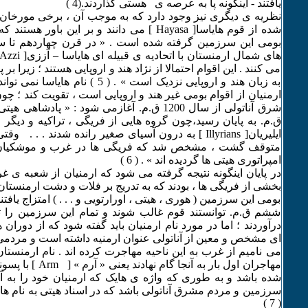
یافتند - اینگونه پا به عرصه ی هستی گذاردند.(4 )
نظریه ی دیگری نیز وجود دارد که به موجب آن ، برخی مورخان ن
شده از قوم هایاسا[ Hayasa ] می دانند و بر این باو
بومی این سرزمین گرفته شده است . « در قرن چهاردهم تا سی
می کنند . این اقوام احتمالا از نژاد هند و اروپایی هستند ؛ زیرا بر
به زبان هند و اروپایی نزدیک است » . ( 5 )
ارمنیان از اقوام بومی غیر هند و اروپایی است ، تقویت کند ؛ چ
ق.م. به پایان رسید،چون گروه هایی از فریگی ، تراکیه و دیگر
ایلیریان[ Illyrians ] به درون آسیای صغیر رانده شدند . 
متوقف گشت ، مشخص شد که فریگی ها در غرب و موشکیان
امپراتوری هیتی ها گردیده اند » . ( 6 )
در پایان اینگونه نتیجه گرفته می شود که ارمنیان از شعبه ی غرب
بخشی از فریگی ها ، بودند که به تدریج بر فلات و دشت ارمنستان
بومی این سرزمین ( هوری ، هیتی ، اورارتویی و . . . ) امتزاج یافت
ششم ق.م. توانستند قوم غالب شوند و تمام این سرزمین ر
درآوردند ؛ اما در مورد نام ارمنیان باید گفته شود که از دوران
ای مشخص و معین از آناتولی عنوان ارمنیه داشته است و مردمی ک
می نامیم از غرب به این ناحیه مهاجرت کرده اند . نام ارمنستا
شده باشد و به طوری که واژه ی هایک که ارمنیان خود را به آن 
سرزمین و مردم مشرق آناتولی باشد که در اسناد هیتی به نام ها
( 7 )