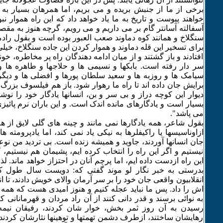
برخی از ما از جنبش بریده و می بریم، اما همرهان بسیار به
خواهند پیوست و تاریخ به ما یاد خواهد داد که این راه هموار نب
آسفالته آسانتر گام بر می داریم و می رویم، گرچه هنوز به مقص
سنگلاخ و همانند کوه دماوند صعب العبور بوده است و بقول رادم
برای تسخیر این قله دماوند و هموار کردن این جاده سنگلاخ، خیلی
افتادند و باز گشتند و از میان ادامه دهندگان راه پر مخاطره، خونه
سر دار رفته است. بابکها و نسیمی ها و حلاجها و طاهره ها و 
سیامک ها و روزبه ها و سعید سلطان پورها و افضلی ها و دیگر 
برایش جان داده اند تا راه ما رهوار شود. باز هم فیلسوف بزرگ 
دیوار این کوچه دراز و بی سر و بن، انسانها یادگار خود را نوشت
بسیار است و یادگارهای مانده اندک است. و این باران نرم پائیز
می پاشد".
بقول شاعر، همه یادگارها نمی مانند و چینه های گلی لایق از 
ازاوناسیسها یا راکیفلرها به نیکی یاد نمی کند، اما یادپرومته 
جان انسانها آوردند، جاوید و همیشه زنده است. بی تردید من نو
نیستیم و اگر این راه را انتخاب کرده ایم، پشیمان هم نیستیم،
این راه ازدست داده ایم، اما پرچم آنان در احتزاز خواهد ماند. 
بدرستی به خبر نگار لو موند گفتی که: دویست سال طول کش
انقلابیون واقعی جان خود را بر سر آرمان والای خویش دادند، تا ا
اش را داد. پس ما نباید عجله کنیم و هنوز امیدی هست که همه
به نوائی برسند و قدر دانی کنند از آن راد مردان و قهرمانانی ک
رسیدن به آن روز ثمر بخش، خوار شان کردند، رفیقان نیمه 
رهایشان ساختند، ازطرف دشمن تهمتها و توهینها نثارشان کردند