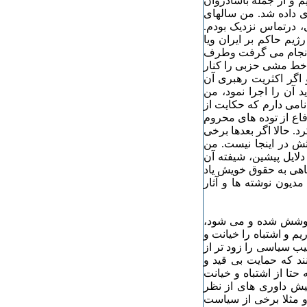
 و از جمله باشادروان
ی داده شد. من سالهای
اسی، درتماس نزدیک بودم.
ژیم حاکم بر ایران ویا
ن انجام می گرفت وطرف
ا خط مشی حزبی را کنار
 اگر اکثریت رهبری آن
 آن را اجرا نمود، من
 نامی دارم که حکایت از
اع از توده های محروم
رد. حالا اگر بعدها برخی
حثش در اینجا نیست. من
دلایل پیشین، شیفته آن
گاهی به حقوق خویش یاد
مدیون نوشته ها و آثار
ی کوشش شده و می شود،
م و اشتباه را خیانت و
ب سیاسی را زود تر از
ند که حمایت بی قید و
حتا از اشتباه و خیانت
پیش داوری های از نظر
و مثلا برخی از سیاست