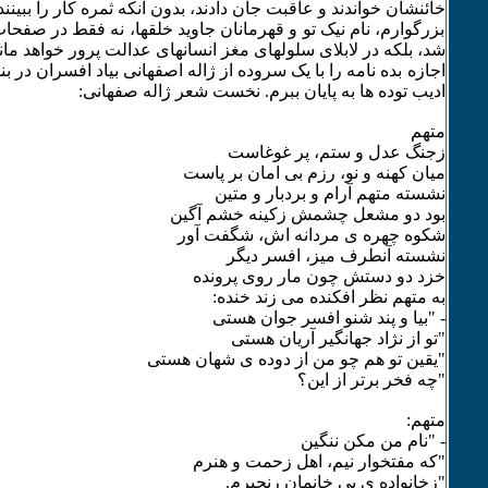
خائنشان خواندند و عاقبت جان دادند، بدون آنکه ثمره کار را ببینند
بزرگوارم، نام نیک تو و قهرمانان جاوید خلقها، نه فقط در صفحا
شد، بلکه در لابلای سلولهای مغز انسانهای عدالت پرور خواهد ماند
اجازه بده نامه را با یک سروده از ژاله اصفهانی بیاد افسران در بن
ادیب توده ها به پایان ببرم. نخست شعر ژاله صفهانی:
متهم
زجنگ عدل و ستم، پر غوغاست
میان کهنه و نو، رزم بی امان بر پاست
نشسته متهم آرام و بردبار و متین
بود دو مشعل چشمش زکینه خشم آگین
شکوه چهره ی مردانه اش، شگفت آور
نشسته آنطرف میز، افسر دیگر
خزد دو دستش چون مار روی پرونده
به متهم نظر افکنده می زند خنده:
- "بیا و پند شنو افسر جوان هستی
"تو از نژاد جهانگیر آریان هستی
"یقین تو هم چو من از دوده ی شهان هستی
"چه فخر برتر از این؟
متهم:
- "نام من مکن ننگین
"که مفتخوار نیم، اهل زحمت و هنرم
"زخانواده ی بی خانمان رنجبرم.