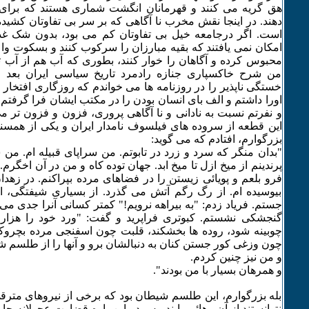
هق گریه می کنند و قهرمانان انگشت شماری هستند که برای
دهند. در اینجا نقش مخرب نا آگاهی که بر سر بی تفاوتان کشید
است. اگر درجامعه خیل بی تفاوتان کم می بود، بدون شک غدا
امکان نمی یافتند که بقیه مبارزان را سرکوب کنند و بسکوت وا دا
محبوس کرده و آگاهان را خوار کنند، بطوری که آب هم از آب ت
من شرح خاکسپاری جنازه رادمرد تاریخ سیاسی ایران بعد
خستگی ناپذیر را در روزنامه ها می خواندم که روزگاری افتخار
اورا داشتم و الف بای انسان بودن را در مکتب ایشان فرا گرفتم
و نفرتم نسبت به نادانی و نا آگاهی پروری، فزون و فزون تر م
این قطعه از سروده های فیلسوف نامدار ایران و یکی از همسن
بزرگوارم، افتادم که می گوید:
"بدان منگر که سرد و زرد در تابوتم. من سراپای قبیله ام. من
پرندینم از میخ ازل تا میخ ابد. جهان توده کاه و من در آن اخگرم
فرو بلعم و پویائی زیستن را در فضاهای مرده بپراکنم. در زهدا
بیوسیده ام. از رگ رگم آتش می گذرد. از بسیاری شیفتگی، 
جستم. فریاد زدم: "به بیراهه نرویم!" کمتر کسانی آنرا جدی می پ
گنجشکی نشستم. کبوتری فراپرید و گفت: "ورد خود را هزار ب
چوبینه شود، روده ها بخشکند، قلبت چون اسفنجی مرده بچروک
چون وزغی کور جستن کنان به دنبالشان برو و آنها را از طلسم ش
و من نیز چنین کردم.
و همرهان بسیار با من بودند".
بله بزرگوارم، این طلسم شیطان بود که برخی از نیروهای مترقی
نتوانستند از آن رهائی یابند. پس در این باره قضاوت عجولانه جا