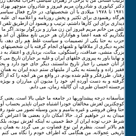
ترتیب آشنائی من با برخی از رهبران سیاسی احزاب مخالف رژیم
دکتر کیانوری و شادروان مریم فیروز و شادروان منوچهر بهزاد
۱۹۷۱ تا ۱۹۷٨ میلادی با آن شخصیتهای، در خارج فعال سی
هرگاه رهنمودی برای تکثیر و پخش روزنامه و اعلامیه ای علیه ر
دیداری برای این کارها داشتم، ترتیب و رهنمود آن ازطریق تلف
تلفن من خانم مریم فیروز این زن مبارز و بزرگوار بودند. اگر م
بگذاریم که همه اعضا و هواداران هر حزبی تابع مطلق آن اند و
حزب به حتا یکی از تصمیمات و سیاست غلط هم رأی دهد، باید
تجربه دیگری از ملاقاتها و تلفنهای انجام گرفته با آن شخصیتهای
بزرگ منشی، صداقت، راستگوئی، متانت، بردباری و اعتقاد به دف
و نهایتا باور به پیروزی خلقهای ایران و غلبه بر جباران تاریخ می ک
از آنان خمینی را جبار تاریخ ندانستند، دیگر جای خود دارد و ب
فقیر زاده و وابسته به یکی از ملیتهای ستم دیده ایران به همآن 
رفتار، طرزفکر و قلم شده بودم. در واقع من هر آنچه را که از آ
گرفته و به دست آورده ام، خود را مدیون آن مبارزان و بویژه 
برجسته احسان طبری، آن گالیله زمان، می دانم.
متأسفانه درجه پیشداوریها در جامعه ما خیلی بالا است. یعن
کوچکترین لغزش مخالفان خودرا اشتباه جبران ناپذیر بحساب آوری
حتا وطن فروشی و غیره بنامیم و بدین وسیله تصور می شود رقی
میدان به در خواهیم کرد. حالا امکان دارد بعضی ها اعتراض کن
شرط حزب توده ایران از خط خمینی نه اینکه لغزش نبوده، بلکه 
هم بالاتر است. بنظرم این نوع قضاوت بر می گردد به همان 
تاریخی عجولانه. من هنگامی که اطراف خودم را نگاه می کنم 