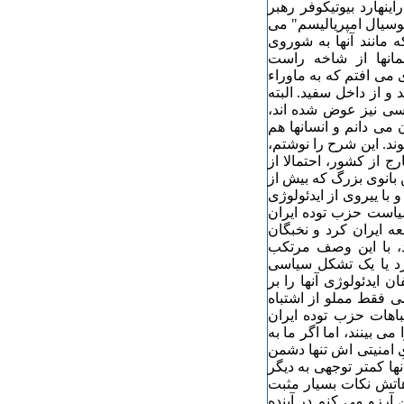
ینهارد بیوتیکوفر رهبر
سیال امپریالیسم" می
ه مانند آنها به شوروی
مانها از شاخه راست
 می افتم که به ماوراء
 از داخل سفید. البته
اسی نیز عوض شده اند،
 می دانم و انسانها هم
ند. این شرح را نوشتم،
 از کشور، احتمالا از
انوی بزرگ که بیش از
با ییروی از ایدئولوژی
سیاست حزب توده ایران
ه ایران کرد و نخبگان
د، با این وصف مرتکب
رد یا یک تشکل سیاسی
ایدئولوژی آنها را بر
ی فقط مملو از اشتباه
باهات حزب توده ایران
 بینند، اما اگر ما به
ای امنیتی اش تنها دشمن
ها کمتر توجهی به دیگر
هاتش نکات بسیار مثبت
رزو می کنم در آینده