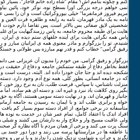
کنم و چگونه بنامم اش؟ مقام "شاه زاده خانم قاجار"، بسیار ک
نمی خواهم درجه بزرگی اورا بسطح نوه، نوکر خود، پائین بیا
مریم فیروز فرمانفرما" خیلی بیوروکراتیک است و آن را بسی عا
نامه به یک مادر قهرمان، نامه به رابعه و طاهره قرت العین و ک
شخصیتی لایق صفاتی بس بالاتر است. پس تقاضا دارم خودت اج
هایت برای طبقه محروم جامعه، به پاس رزمندگیهایت برای غلبه 
پاس همه نگرانی هایت برای آینده خلقهای ستم دیده ی ایران، 
شنیدم، تو را بزرگوارم و مادر معنوی همه ی ایرانیان مبارز و ر
رفیق گرامی" خطاب کنم و قدر نهم مبارزه بس طولانی و خستگی 
بزرگوار و رفیق گرامی. من خودم را مدیون آن عزیزانی می دانم
فقط بخاطر دفاع از طبقه ستمکش جامعه و دفاع از حقیقت در س
شکنجه دیده اند و حتا جان خودرا داده اند. البته، درست است و ت
که در جامعه انسانی، بطور کلی، همه نوع آدم وجود دارد. دسته
منزلت ناشناس، نا سپاس، فرصت طلب، نان به نرخ روز خور، کی
بگیر روی کلاهت باد نبرد و غیره اند، و دسته ای هم ساده، اما مهر
جانباز و قهرمان اند، و در نهایت دسته سومی هستند، آگاه به ح
خواه و برابری طلب اند و با ایمان به رسیدن به جامعه آرمانی
متأسفانه در برخی جوامع، از افراد دسته سوم بسیار کم یافت 
افراد اندک با اعتقاد کامل، تمام عمر شان در خدمت به توده 
ولی عاقبت مسیح وار و حلاج وار به دارشان می کشند و شبلی 
سنگ پرت می کنند و برخی از همان مردم نا آگاه نظاره گر صحنه
با عاطفه ها در مزارستانها پرسه می زنند و دورا دور جسد بی
نگرند و جرأت و شهامت نزدیک شدن را ندارند و با ترس و وح