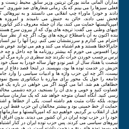
مداران آلمانی مانند یورگن تریتین وزیر سابق محیط زیست و را
فعلی سبزها را می بینم که یک زمانی شعارهای ضد شوروی "سو
دادند و خودرا ماوراء چپ انقلابی می دانستند و به نیروهائی ک
فحش نمی دادند، خائن به جنبش می نامیدند و امروزه ه
امپریالیستها حمایت می کنند، بیاد آن جمله معروف دکتر کیانوری
چپهای وطنی می گفت: ترپچه های پوک که از بیرون سرخ هستند و
بنده اکنون به آن باصطلاح ترپچه های پوک، اگر چه از نظر سی
احترام می گذارم و سرزنششان نمی کنم. زیرا آنها را نیز انسان
جایزالاخطا هستند و هم اشتباه می کنند و هم می توانند عوض شو
زیرا افسوس می خورم که بیشتر روزنامه ها چه داخل و چه خارج
ترس برچسب خوردن جرأت نکردند چند سطری در باره مرگ این ب
شصت یا هفتاد سال از عمر نودو چهار ساله خودرا به سبک خود و 
خزبش در خدمت توده ها بود، بنویسند. در اینجا قصد دفاع از 
نیست، اگر چه این حزب واژه ها و ادبیات سیاسی را وارد جامع
جامعه را حول یک محور برای مبارزه با دیکتاتوری بسیج نمو
خطاهائی هم شد. اما می گویند اگر می خواهی در باره یک ف
قضاوت کنید و خوبی و بدی آن را بسنجید، درجه دشمنی مخالفان 
رسی کنید. آنگاه انسان متوجه خواهد شد که یک سازمان سیاس
نبوده، بلکه نکات مثبت هم داشته است. یکی از خطاها و اشت
حمایت از خط خمینی بود و بیشتر مخالفان این حزب فقط این را می
قبل از انقلاب بر گردیم، خواهیم دید که امپریالیستها و سازمانه
خود را در حزب توده ایران در آن کشور می دیدند. بدون اغراق آن
نیروهای سیاسی می کردند. پس حزب توده ایران در کنار اشتبا
هم بسود توده های رنج و زحمت داشته است. در هر صورت من آ