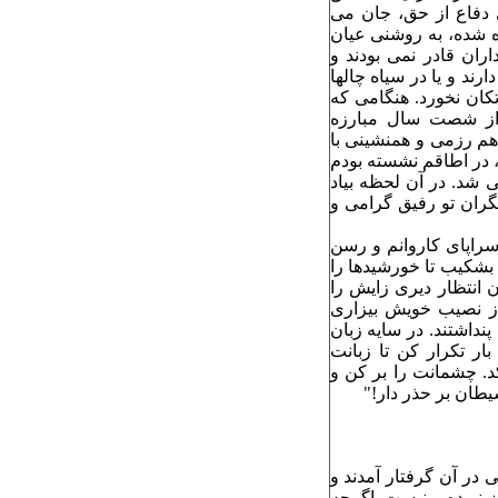
 دفاع از حق، جان می
ه شده، به روشنی عیان
ران قادر نمی بودند و
رند و یا در سیاه چالها
کان نخورد. هنگامی که
 از شصت سال مبارزه
 هم رزمی و همنشینی با
، در اطاقم نشسته بودم
ی شد. در آن لحظه بیاد
گران تو رفیق گرامی و
 سراپای کاروانم و رسن
. بشکیب تا خورشیدها را
ن انتظار دیری زایش را
از نصیب خویش بیزاری
نداشتند. در سایه زبان
ار تکرار کن تا زبانت
د. چشمانت را بر کن و
یطان بر حذر دار!"
 در آن گرفتار آمدند و
یز نبوده و نیست. اگرچه