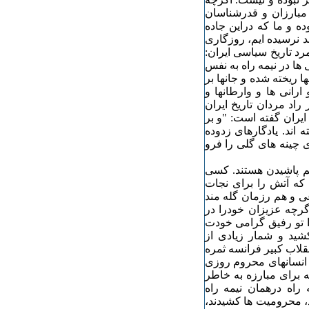
 مبارزان و قدرشناسان
وده و ما که دراین جاده
د نرسیده ایم، روزگاری
رد تاریخ سیاسی ایران:
 ها در نیمه راه به نفس
ا ریخته شده و جانها بر
ارانی ها و وارطانها و
راد مردان تاریخ ایران
ایران گفته است: "و بر
ه اند. یادگارهای زدوده
ی چینه های گلی را فرو
هم پاشیدن هستند. کسی
ها که آتش را برای نجات
عی و هم رزمان گله مند
 گرچه عزیزان خودرا در
لذا تو رفیق گرامی خودت
ید و شمار زیادی از
نقلاب کبیر فرانسه ثمره
 انسانهای محروم روزی
ه برای مبارزه به خاطر
راه درهمان نیمه راه
، محرومیت ها کشیدند،