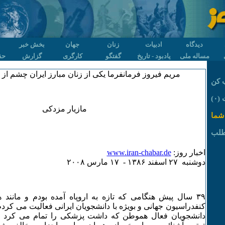
دیدگاه
ادبیات
زنان
جهان
بخش خبر
مساله ملی
یادبود - تاریخ
گفتگو
کارگری
گزارش
حق
مریم فیروز فرمانفرما یکی از زنان مبارز ایران چشم ا
 کن
۰)
مازیار مزدکی
شما
طلب
اخبار روز:
www.iran-chabar.de
دوشنبه ۲۷ اسفند ۱٣٨۶ - ۱۷ مارس ۲۰۰٨
٣۹ سال پیش هنگامی که تازه به اروپاه آمده بودم و مانند ه
کنفدراسیون جهانی و بویژه با دانشجویان ایرانی فعالیت می کر
دانشجویان فعال هموطن که داشت پزشکی را تمام می کرد و 