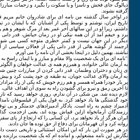
دیالوگ جای فحش و ناسزا و یا سکوت را بگیرد و زحمات مبارزان
گرفته نشوند.
در اواخر سال گذشته من نامه ای برای شادروان خانم مریم فی
تاریخ ایران، نوشتم و توسط یکی از آشنایان که با ایشان در ت
داشتم، زیرا او در این سالهای آخر عمر بعد از مرگ شوهر و هم
برد و حیفم آمد از آن همه نیکی او در زمان حیاتش، قدر دانی بع
دیگر در این جهان نیست و کمتر خطری متوجه کسی می شود
ارجمند از گوشه هائی از قدر دانی یکی از فعالان سیاسی از 
نباشند. بهمین دلیل در اینجا بخشی از آن نامه را می آورم.
"نامه ای برای یک شخصیت والا مقام و مبارز و با ایمان راسخ به پ
به آرمان عالی خانواده، و همرزم همه ی عدالت خواهان و الگوئ
ی زنان و دختران وطنمان. قدر دانی کردن از مبارزات چنین 
به آرمان والای عدالت جویان، به طبقه ی خود پشت کرد و بی
پر بار خودرا همراه همسر و هم رزم خویش که یکی از راد مرادان 
تا آخرین رمق و نیرو برای گشودن راه به سوی آن اهداف عالی، 
لازم دیده شد. من شکی در آن ندارم، روزی خواهد رسید که تاریخ 
خود گذشتگی ها یاد خواهد کرد. به قول یکی از فیلسوفان نامدار
آدمیزاد چشم به راه است. یادگار آدمیزادهای خدمتگر و بی توق
رزمندگان آرمانخواه ازاین قماش بوده اند، یعنی ازخدمت گذا
ایران هرگز از یاد نخواهد برد، آن کسانی را که ارتجاع از پای سف
روانه کرد و آن قهرمانان برای دفاع از حق توده ها جان دادند.
در هر صورت این بار که این امکان استثنائی و تاریخی دست داد
نگارش این نامه مشغولم، و امانده ام که یک شخصیت برازنده 