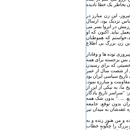
 بخاطر یک خطا نادیده
روز، این زن مبارز در
ماس نزدیک بود، ارسال
 رزمش در انزوا بسر می
مل نیاید. اکنون که او
،خواستم که هموطنان
این زن بزرگ بی اطلاع
یروزی توده ها و وفادار
ی بس برجسته برای همه
شخصیتی که برای رسیدن
ش از شصت سال از عمر
تاریخ سیاسی ایران بود
مقاومت و مبارزه نمود،
ما، به نیکی از این از
: "سراسر تاریخ یادگار
ع. ... ." بدون شک همه
ران بدون توقع. جامعه
ره عقدشان به میدان تیر
ه و من هنوز زنده و به
و بزرگ را چگونه خطاب