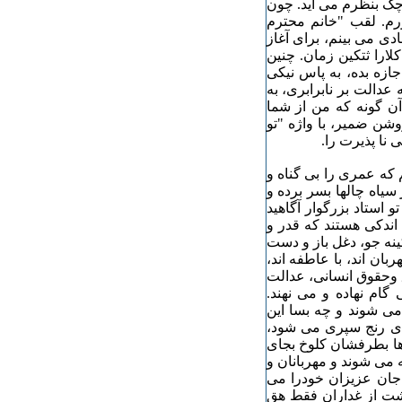
وچک بنظرم می آید. چون
ورم. لقب "خانم محترم
دی می بینم، برای آغاز
لارا ثتکین زمان. چنین
ازه بده، به پاس نیکی
عدالت بر نابرابری، به
آن گونه که من از شما
وشن ضمیر، با واژه "تو
نا پذیرت را.
 که عمری را بی گناه و
یاه چالها بسر برده و
و استاد بزرگوار آگاهید
 اندکی هستند که قدر و
نه جو، دغل باز و دست
بان اند، با عاطفه اند،
ق وحقوق انسانی، عدالت
 گام نهاده و می نهند.
می شوند و چه بسا این
های رنج سپری می شود،
ها بطرفشان کلوخ بجای
 می شوند و مهربانان و
 جان عزیزان خودرا می
شت از غداران فقط هق