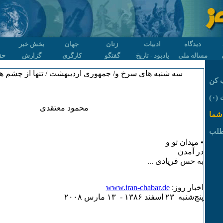
دیدگاه
ادبیات
زنان
جهان
بخش خبر
مساله ملی
یادبود - تاریخ
گفتگو
کارگری
گزارش
حق
سه شنبه های سرخ و/ جمهوری اردیبهشت / تنها از چشم ه
 کن
۰)
محمود معتقدی
شما
طلب
• میدان تو و
در آمدن
به حس فریادی ...
اخبار روز:
www.iran-chabar.de
پنج‌شنبه ۲٣ اسفند ۱٣٨۶ - ۱٣ مارس ۲۰۰٨