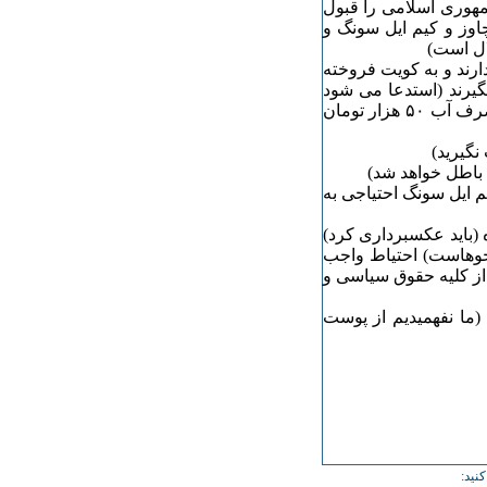
مهوری اسلامی را قبول
اوز و کیم ایل سونگ و
لال است)
ارند و به کویت فروخته
گیرند (استدعا می شود
نخندید، و اگر فردا قبض آب به دستتان رسید که نوشته شده مصرف آب ۵۰ هزار تومان
باطل خواهد شد)
یم ایل سونگ احتیاجی به
ه (باید عکسبرداری کرد)
زجوهاست) احتیاط واجب
 از کلیه حقوق سیاسی و
ما نفهمیدیم از پوست
نید: