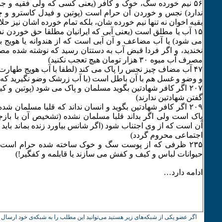
۵۶ نیم خورده سگ، خوک و کافر (یعنی کسی که ولی فقیه و ج
ندارد) نجس و خوردن آن حرام است (پوتین و فیدل کاسترو و چ
بقیه اخوان نه تنها نیم خورده شان، بلکه تمام خورده اشان نیز ح
۱۵ آب یا مطلق است (یعنی آبی که ایرانیان مطلقا حق خوردن ند
می شود) یا آب مضاعف و آن آبی است که از هندوانه یا هویج ب
مصرف آب میوه ٣۰ هزار تومان هیچ تعجب نکنید)
۴۷ آب مضاف چیز نجس را پاک می کند (لطفا با آب هویج طهارت نگیرید)
و وضو و غسل هم با آن باطل است (با آب زرشک وضو نگیرید که 
۲۰۷ اگر کافر شهادتین بگوید مسلمان و پاک می شود (پوتین و ک
گفتن شهادتین ندارند)
۲۰۹ اگر کافر شهادتین بگوید و انسان نداند که قلبا مسلمان شد
پاک است ولی اگر بداند قلبا مسلمان نشده (تشخیص آن با با
آن است که از وی اجتناب شود (اگر شانس بیاورد زنده بماند باید
اجتماعی محروم گردد)
۲٣۵ ظرفی که از پوست سگ و خوک ساخته شده حرام است (
حیوانات لباس و کیف و کفش می سازند یا قابلمه و کفگیر!)
ادامه دارد…
اگر عضو یکی از شبکه‌های زیر هستید می‌توانید این مطلب را به شبکه‌ی خود ارسال ک