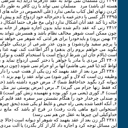
۲٣۹۷ زن مسلمان نمی تواند به عقد کارفرما درآید (به شرطی
هسته ای باشد) مرد مسلمان نمی تواند با زن کافر به طور دائم
کردن زنهای اهل کتاب مانعی ندارد (علی الخصوص در خانه های امن و 
۲٣۹۵ اگر کسی با دخترعمه یا دخترخاله خود ازدواج کند و پیش از
خاله زنا کند عقد آنان اشکال ندارد (ولی مخ طرف حتما اشکال دا
۲۴۱۲ زنی که عقد دائم شده نباید بدون اجازه شوهر از خانه 
چون ممکن است شوهر مخالف نظام باشد و همسرش نتواند به نم
۲۲ بهمن برود) و بایدخودرا برای هر لذتی که شوهر می خواهد تس
با پرچم سفید واردشود) و بدون عذر شرعی از نزدیکی جلوگیر
بگوید می خواهم بروم رای بدهم) و اگر اطاعت کند، تهیه غذا
است (بالام جان این شرط ازدواج است یا استخدام کلفت و نوکر)
۲۴۰۶ اگر مردی با مادر یا خواهر یا دختر کسی ازدواج نماید و
لواط کند (یا قمر بنی هاشم) آنها بر او حرام نمی شوند (چون در
۲٣٨۰ اگر مرد بعد از عقد بفهمد که زن یکی از هفت عیب را دا
وظیفه
دیوانه کرد بگوید خداحافظ شما) ۲ـ مرض خور
که فقط زنها جزام می گیرند) ٣ـ برص (مرض پو
و صندلی چرخدار خود را هنگام نشستن سر سفره عقد قایم کرد
استخوانی (تیغ ماهی یادت رفت) در فرج او باشد که مانع ن
خداوکیلی این چیزها به عقل جن هم نمی رسد)
۲٣٨۱ اگر زن بعد از عقد بفهمد که شوهر او دیوانه است (حالا چرا
این مسائل توجه کرد و اجازه داد کار از کار بگذرد) یا آلت مردی