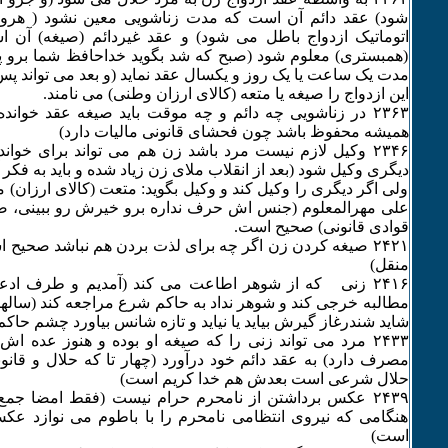
شود) عقد دائم آن است که مدت زناشویی معین نشود ( هر
اتوماتیک ازدواج باطل می شود) و عقد غیردائم (صیغه) آن
(همبستری) معلوم شود (صبح که شد بگوید خداحافظ شما برو پی
مدت یک ساعت یا یک روز و یکسال عقد نماید (و بعد می تواند پس
این ازدواج را صیغه یا متعه (کالای ارزان وطنی) می نامند.
۲٣۶٣ در زناشویی چه دائم و چه موقت باید صیغه عقد خوانده
همیشه محفوظ باشد چون فحشای قانونی مالیات دارد)
۲٣۴۶ وکیل لازم نیست مرد باشد زن هم می تواند برای خو
دیگری وکیل شود (بعد از انقلاب ملای زن زیاد شده و باید به فکر آ
ولی اگر دیگری را وکیل کند و وکیل بگوید: متعت (کالای ارزان) 
علی مهرالمعلوم (جنس اش حرف نداره برو خیرش رو ببینی، ضمنا
قوادی قانونی) صحیح است.
۲۴۲۱ صیغه کردن زن اگر چه برای لذت بردن هم نباشد صحیح
منقل)
۲۴۱۶ زنی که از شوهر اطاعت می کند (آمدیم و طرف ادعا
مطالبه خرجی کند و شوهر نداد به حاکم شرع مراجعه کند (سالها 
شاید شندرغاز گیرش بیاید یا نیاید و تازه شانس بیاورد چشم حاکم
۲۴٣٣ مرد می تواند زنی را که صیغه او بوده و هنوز عده اش 
مصرف دارد) به عقد دائم خود درآورد (چهار تا که حلال و قان
حلال شرعی است بعدش هم خدا کریم است)
۲۴٣۹ عکس برداشتن از نامحرم حرام نیست (فقط امضا جمع 
هنگامی که نیروی انتظامی نامحرم را با باطوم می نوازد عک
است)