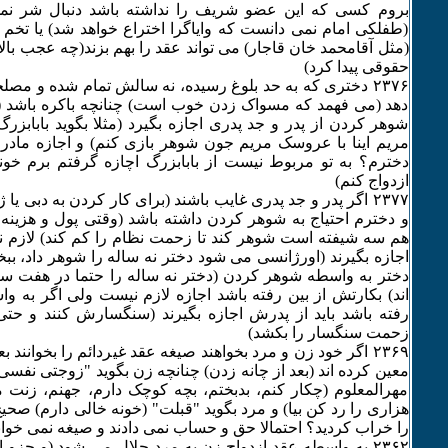
بروم کسی که این عضو شریف را نداشته باشد دنبال شر نمی
(طفلکی امام نمی دانست که وایاگرا اختراع خواهد شد) یا تخم 
(مثل آقامحمد خان قاجار) می تواند عقد را بهم بزند(چه عجب با
حقوقی پیدا کرد)
۲٣۷۶ دختری که به حد بلوغ رسیده، نه سالش تمام شده و م
دهد (می فهمد که مسواک زدن خوب است) چنانچه باکره باشد (خد
شوهر کردن از پدر و جد پدری اجازه بگیرد (مثلا بگوید بابابزر
مریم اینا با عروسک مریم جون شوهر بازی کنم) و اجازه مادر
دخترم؟ به تو مربوط نیست از بابابزرگ اچازه گرفتم برم خ
ازدواج کنم)
۲٣۷۷ اگر پدر و جد پدری غایب باشند (برای کار کردن به دبی یا ژا
و دخترم احتیاج به شوهر کردن داشته باشد (وقتی پول و هزینه
هم سه شیفته است شوهر کند تا زحمت نظام را کم کند) لازم ن
اجازه بگیرند (اورژانسی می شود دختر نه ساله را شوهر داد، ب
دختر به واسطه شوهر کردن (دختر نه ساله را حتما در هفت سا
اند) بکارتش از بین رفته باشد اجازه لازم نیست ولی اگر به وا
رفته باشد باید از پدرش اجازه بگیرند (سنگسارش کنند و حتی 
زحمت سنگسار را بکشد)
۲٣۶۹ اگر خود زن و مرد بخواهند صیغه عقد غیردائم را بخوانند ب
معین کرده اند (بعد از چانه زدن) چنانچه زن بگوید "زوجتی نفسی
مهرالمعلوم (چکار کنم، بدبختم، بچه کوچک دارم، جهنم، زنت
هزاری را رد کن بیا) و مرد بگوید "قبلت" (خونه خالی دارم) ص
را خراب کردید؟ احتمالا حق و حساب نمی دادند و صیغه نمی خوان
۲٣۶۲ به واسطه عقد ازدواج زن به مرد حلال می شود (و جز