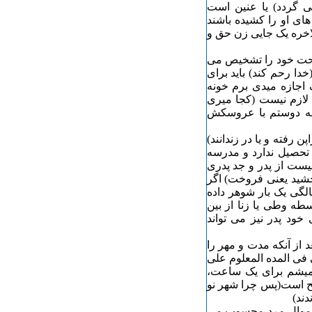
 گردد) یا عنین است
های او را کشیده باشند
لاخره یک جایی زن حق و
صلحت خود را تشخیص می
ا رحم کند) باید برای
گ اجازه میدی برم خونه
 لازم نیست (کجا میری
ونه دوستم با عروسکش
پن رفته و یا در زندانند)
 تحصیل ندارد و مدرسه
یست از پدر و جد پدری
بخشید یعنی فروخت) اگر
لگی یک بار شوهر داده
سطه وطی یا زنا از بین
خود پدر نیز می تواند
عد از آنکه مدت و مهر را
 فی المده المعلوم علی
 میشم برای یک ساعت،
حیح است(پس چرا شهر نو
دند)
و اموال مرد محسوب می