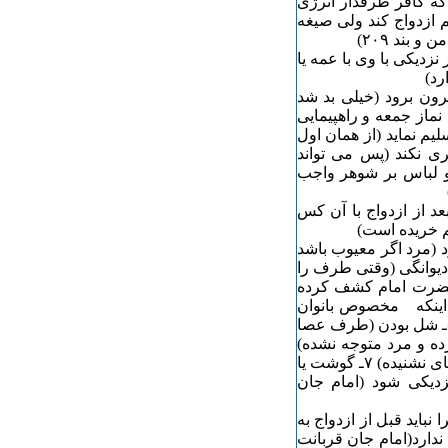
 که کافر طرفدار انرژی
 ازدواج کند ولی صیغه
بند ۲۰۹)
 نزدیکی با وی با عمه یا
رد)
بیرون برود (خیلی بد شد
از جمعه و راهپیمایی
لیم نماید (از همان اول
ی نکند (پس می تواند
 و لباس بر شوهر واجب
 بعد از ازدواج با آن کس
هم خریده است)
رد (مرد اگر معیوب باشد
 زن است که لال و کور شود) می تواند عقد را بهم بزند ۱- دیوانگی (وقتی طرف را
ه داشته باشد (حضرت امام کشف کرده
ستی نیز مثل اینکه مخصوص بانوان
است) ۴ـ کوری (یعنی مرد کور بوده و نفهمیده زنش کور است) ۵ـ شل بودن (طرف عصا
ه و مرد متوجه نشده)
۶ـ آنکه افصا شده یعنی راه حیض و غایط او یکی شده (بحق چیزهای نشنیده) ۷ـ گوشت یا
زدیکی شود (امام جان
 نباید قبل از ازدواج به
 ندارد(امام جان قربانت