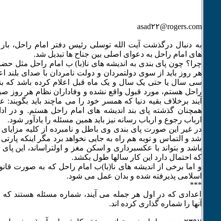
asad۲۲@rogers.com
به دنبال درگذشت آیت الله توسلی رئیس دفتر امام راحل، بار د
های امام راحل به دعوای اصلی بین جناح ها تبدیل شد.
چرا؟ چون پای بندی به اندیشه های نا(با) ب امام راحل مثل ح
هر روز باید از سوی دولتمردان و دولت نامردان با صدای بلند اع
سی سال یا حتی یک سال و یک ماه قبل اعلام کرده باشد که ب
راحل هستم، مورد قبول واقع نشده و وفاداران نظام هر روز صبح
آیند برخلاف بقیه دنیا که همسر خود را می ماچند باید بگویند: ع
همچنان گذشته پای بند اندیشه های امام راحل هستم. و در ادار
ارباب رجوع و ارباب رسانه نیز باید همین مسئله را یادآور شود.
در غیر این صورت پای بندی وی باطل و نامبرده از کلیه مزایای
شد و التماس و توبه هم راه به جایی نخواهد برد مگر اینکه پار
باشد و بتواند با عکسبرداری و اسکن مغز و اولتراساند، این پای 
که احتمال دارد این کار سالها طول بکشد.
و اما برخی از اندیشه های نا(با)ب امام راحل که به صورت قان
اسلامی پذیرفته شده و بدان عمل می شود.
***
اعدادی که در اول هر جمله می آیند، شماره مسئله هستند که
آنها را شماره گذاری کرده اند.