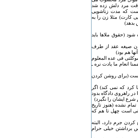
وقت مرد دلش زده شد
 است که مدت زناشویی
 کارت) مثلا زن را به
 بدهد)
 شود (حقوق ملاها باید
اندن صیغه عقد از طرف
نها هم بود)
موکلتی فی عده المعلوم
 انعام ما یادت نره ـ
 است (برای روشن کردن
 کرد که نمی کند) اگر
در راهروی دادگاه بدود
 شرع ایشان را نگیرد)
تمام نشده (هنوز تاریخ
ونی است چهل تا هم که
کردن جرم دارد، البته
س برداشتن خیلی حرام