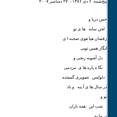
پنج‌شنبه ۶ دی ۱٣٨۶ - ۲۷ دسامبر ۲۰۰۷
حس دریا و
لحن سایه ها ی تو
رقصان هیا هوی صحنه ا ی
انگار همین تویی
دل آشوبه رنجی و
نگا ه پاره ها ی مردمی
دلواپس تصویری گمشده
در سال ها ی آ ینه و باد
تو و
شب این همه باران
بر ما نه