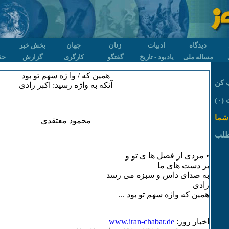
دیدگاه
ادبیات
زنان
جهان
بخش خبر
مساله ملی
یادبود - تاریخ
گفتگو
کارگری
گزارش
حق
همین که / وا ژه سهم تو بود
 کن
آنکه به واژه رسید: اکبر رادی
۰)
شما
محمود معتقدی
طلب
• مردی از فصل ها ی تو و
بر دست های ما
به صدای داس و سبزه می رسد
رادی
همین که واژه سهم تو بود ...
اخبار روز:
www.iran-chabar.de