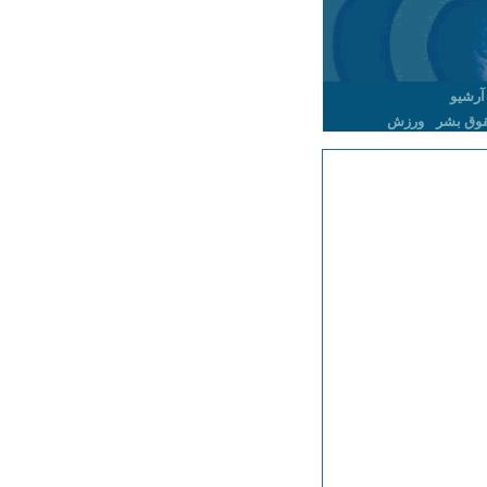
آرشیو
وق بشر
ورزش