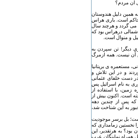
 آن مردم؟
 همین دلیل هندوستان
 حاکم است. باری هراس
 می گردد و هرچند سال
ه شمالی درهراس بود که
یل و منوال است.
ی دیگر! تن سپردن به
 آن نیست. همه ازمرگ
ی، مستعمره ی بریتانیا
ردند و در این تلاش و
 در دست خلفای عثمانی
ری به نام اسرائیل پس
زمین، با استفاده از
ته است. اکنون بیش از
 که پس از چندین دهه
ور به این شناخت شد،
یست؛ بل برسر موجودیت
را نخستین زمامداری که
بود؟ به هرتقدیر، این
ل همراه نماینگان عرب