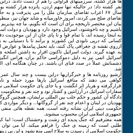
نفر کشته داد؛ در حالیکه تنها سهم اردن، پانزده هزار کشته بود.
سال ۶۷ اعراب تقاضای سازمان ملل را می پذیرفت و به 
تقاضای صلح می کردند، امروز خاورمیانه و شاید جهان نیز، منظر
بیان این مختصر تاریخچه برای آن است که بگویم، ما چه بپذیریم 
باشیم و چه ناخوشنود، اسرائیل وجود دارد و یهودیان و دولت اس
به اینجا رسیده اند، با تمام قوا و تا پای جان از این موجودیت دفا
کسانی که درپی نابودی این کشورند و برآنند تا با دستیابی به
ازروی نقشه ی جغرافی پاک کنند، باید تحمل پیامدها و عوارض ا
به عهده گیرند. دولت اسرائیل تاکنون اقرار به داشتن اسلحه ی
اسرائیل اتمی نیز به دلیل دموکراسی حاکم برآن، هراس انگی
دشمنانش عملاً در صدد فنای آن باشند. در چنان هنگامه ای، البت
شد.
آرشیو روزنامه ها و خبرگزاریها دراین بیست و چند سال عمر
گواهی می دهند که منافع اسرائیل بارها مورد حمله و ناب
قرارگرفته و هربار اثر انگشت و یا جای پای حکومت اسلامی نما
سفارات اسرائیل در آرژانتین و کشتار نود و چند نفر و محکومی
دادگاه آن کشور و حکم جلب بین المللی برایشان، همچنین گروگانگ
یهودیان در لبنان و اعدام چند نفر از گروگانها... و دیگر مواردی
حکومت دینی ایران نشانه رفته است، همه نقطه هائی منفی د
جمهوری اسلامی ایران محسوب میشوند.
همه معترفیم که جنگ پدیده ای زشت و وحشتناک است؛ اما کبا
طلبی است که زمینه ی جنگ را فراهم میکند. آیا می توان 
حکومت اسلامی از رسیدن به سلاح اتمی منع نشود و این بی زینها