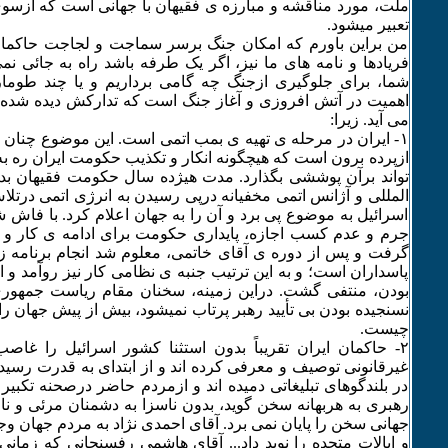
ملت، مورد مناقشه و مبارزه ی فقیهان با جهانی است که ازسو
تعبیر میشود.
من براین باورم که امکان جنگ برسر سماجت و لجاجت حاکمان
فریادها و نامه های ما نیز، اگر یک طرفه باشد راه به جائی ن
شما، برای جلوگیری ازجنگ چه گامی برداریم و یا چند طومار
اهمیت در آتش افروزی و آغاز جنگ است که تدارکش دیده شده 
می آید. زیرا:
۱- ایران در مرحله ی تهیه ی بمب اتمی است. این موضوع چنان
ازپرده برون است که هیچگونه انکار و تکذیب حکومت ایران ره ب
تواند برآن پوششی بگذارد. مدت هیژده سال حکومت فقیهان بدو
المللی و آژانس اتمی مخفیانه درپی رسیدن به انرژی اتمی درتلا
اسرائیل به موضوع پی برد و آن را به جهان اعلام کرد. با فاش 
جرم و عدم کسب اجازه، پایداری حکومت برای ادامه ی کار و
گرفت و پس از دوره ی آقای خاتمی، معلوم شد انجام برنامه ز
پاسداران است؛ و به این ترتیب جنبه ی نظامی کار نیز روآمد و
بودن، منتفی گشت. دراین زمینه، سخنان مقام ریاست جمهوری
نسنجیده بودن بی تأیید رهبر پرتاب نمیشود، بیش از پیش جهان ر
چیست.
۲- حاکمان ایران تقریباً بدون استثنا کشور اسرائیل را غاص
غیرقانونی توصیف و معرفی کرده اند و از ابتدای به قدرت رسی
در بلندگوهای تبلیغاتی دمیده اند و ازمردم حاضر درصحنه تکبیر
رهبری به هربهانه سخن گوید، بدون ناسزا به دشمنان مرئی و نا
جهانی سخن را پایان نمی برد. آقای احمدی نژاد به مردم جهان وجو
و ایالات متحده را نوید داد... آقای هاشمی رفسنجانی که زمان