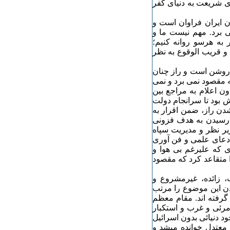
ی شریعت به دنیای کفر
 ایران فراوان است و
می برد. مهم نیست ما و
 به هرسو روانه کنیم؛
و قریب الوقوع به نظر
 روشن است و راز چنان
ه مقصود نمی برد و نمی
ن اعلام به مراجع بین
ش بود تا سرانجام دولت
شدن راز، ضمن اقرار به
 رسیدن به هدف فزونی
یر نظر و مدیریت سپاه
 ادعای علمی و فن آوری
 که علیرغم بی هوا و
ا متقاعد کرد که مقصود
ب، زائده، غیرمشروع و
دن این موضوع را مرتب
 گرفته اند. مقام معظم
مرئی و غرب و استکبار
د دنیائی بدون اسرائیل
ی معتدل خوانده میشد و