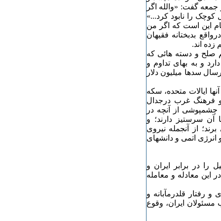
 جمعه گفت: «والله اگر
کوچک را نابود کرد...»
 این است که اگر من
واقع بدبختانه فقیهان
زده اند.
 صلح و دسته هائی که
رد و به بهای تداوم و
رسال سدها میلیون دلار
نها ایالات متحده، سکه
و فرهنگ غرب درجدال
ا چشمپوشی از آنچه در
 آن سرستیز دارند؛ و
رند؛ از آنجمله نیروی
 انرژی اتمی و دانشهای
ل را در برابر ایران و
ر این معادله و معامله
و رفتار قلدرمآبانه و
 مسئولان ایران، وقوع