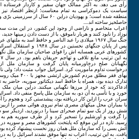
رأی می دهد. به اکثر ممالک جهان سفیر و کاردار فرستاده
سیاست یک دموکراسی به تمام معناست؛ ازنظر اقتصاد نیز 
منطقه شده است؛ و یهودیان دراین ۶۰ سال ا
حاصلخیز ساخته اند....
اعراب متخاصم و ناراضی از وجود این کشور، در این مدت سه ب
نوزاد را نابود کنند و هربار ناموفق، با از دست دادن زمینها جدی
جنگ سال ۱۹۶۷ میلادی را عبد الناصر و حافظ اسد به ملتهای عرب تحمیل کردند. زیرا:
پس از پایان جنگهای نخستین در سال 
کشورهای عربی همسایه اش را قوای صاحبان سازمان ملل نگهدا
نگهبانان صلح درخاورمیانه پایان گرفت و سازمان ملل 
درخواست تداوم مأموریت کرد. اسرائیل جواب مثبت داد؛ ولی ناص
بهای فقر مطلق مردم کشو
تدارک دیده بود، همراه با حافظ اسد دیکتاتور سوریه، حاضر به 
ادعاکردند که خود از مرزها نگهبانی میکنند. دراین میان ملک
خورد و با تأسی به آن دو، به سازمان ملل پاسخ منفی داد. اسرائی
سران عرب را ازاین کار دریافته بود، پیشدستی کرد و هجوم را آ
با بمباران محل میکهای مصری تمام نیروی هوائی مصر را ازبین 
شش روز از یک سو تمام صحرای سینا را درنوردید، ازدیگر سو
را گرفت و اورشلیم را تسخیر کرد و از طرف سوریه هم به
رسید. تازه در این موقع که پایتخت کشورهای مصر و سوریه در
آتش بسی را که سازمان ملل همان روز نخست پیشنهاد کرده بود، 
یافت. به این ترتیب، اعراب نه تنها موفق نشدند اسرائیل را به دریا