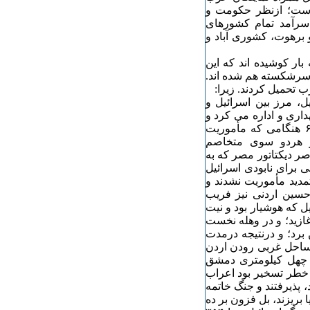
 است؛ ازنظر حکومت و
سرآمد تمام کشورهای
ز سرزمینی برّی و برهوت، کشوری آباد و
ار کوشیده اند که این
د، سرشکسته هم شده اند.
۱۹۴٨ و استقلال اسرائیل، مرز بین اسرائیل و
ری و اداره می کرد و
به این ترتیب مانع تلاقی و تهاجم حریفان باهم بود. در سال ۶۷ هنگامی که مأموریت
از هردو سوی متخاصم
ر دیکتاتور مصر که به
رش ارتشی مجهز با ۴۰۰ میک روسی برای نابودی اسرائیل
تمدید مأموریت نشدند و
 حسین اردنی نیز فریب
ل که هوشیار بود و نیت
غازید؛ و در وهله نخست
برد؛ و درنتیجه درمدت
 ساحل غربی رودن اردن
 چهل کیلومتری دمشق
 خطر تسخیر بود اعراب
پذیرفتند و جنگ خاتمه
 بریزند، بل فزون بر ده