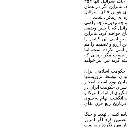
ها هزار کشته، سرزمینهای فراوانی را هم از دست دادند. دراین جنگ اسرائیل تنها ٣۵۴
 بنابراین اگر در همان
جای هوس فنای اسرائیل
ه ای زیباتر داشت.
و چه نپذیریم، چه راضی
رائیل که با چنین وضعی
ع خواهند کرد. بنابراین
 بمب اتمی این کشور را
ین آرزو و تصمیم را هم
 اتمی نکرده است. اما
ز نیست مگر زمانی که
ه گربه نیز، ببر خواهد
 حکومت اسلامی ایران
ودی توسط تروریستها
یان بوده است. انفجار
ت سران حکومت ایران در
یری از اتباع امریکا و
 که انگشت اتهام به سوی
رتاریخ ربع قرن بقای
ده کشی، تهدید و جنگ
تضمین کرد اگر امروز
ر مهار نگردد و به بمب