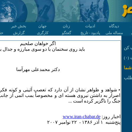
دیدگاه
ادبیات
زنان
جهان
بخش خبر
مساله ملی
یادبود - تاریخ
گفتگو
کارگری
گزارش
حق
اگر خواهان صلحیم
 کن
باید روی سخنمان با دو سوی مبارزه و جدال ب
۰)
شما
دکتر محمدعلی مهرآسا
طلب
• شواهد و ظواهر نشان از آن دارد که تعصب آئینی و کوته فکری
اصرار به داشتن نیروی هسته ای و مخصوصاً بمب اتمی از جانب
جنگ را ناگزیر کرده است ...
اخبار روز:
www.iran-chabar.de
پنج‌شنبه ۱ آذر ۱٣٨۶ - ۲۲ نوامبر ۲۰۰۷