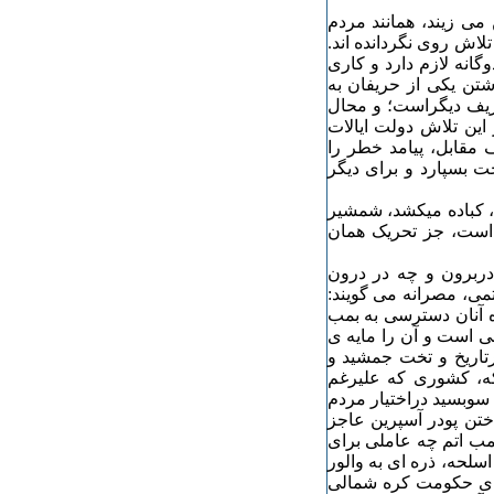
می زیند، همانند مردم
لاش روی نگردانده اند.
گانه لازم دارد و کاری
شتن یکی از حریفان به
یف دیگراست؛ و محال
این تلاش دولت ایالات
 مقابل، پیامد خطر را
ت بسپارد و برای دیگر
 کباده میکشد، شمشیر
 است، جز تحریک همان
 دربرون و چه در درون
می، مصرانه می گویند:
اه آنان دسترسی به بمب
نی است و آن را مایه ی
رتاریخ و تخت جمشید و
 که، کشوری که علیرغم
 سوبسید دراختیار مردم
اختن پودر آسپرین عاجز
مب اتم چه عاملی برای
سلحه، ذره ای به والور
رای حکومت کره شمالی