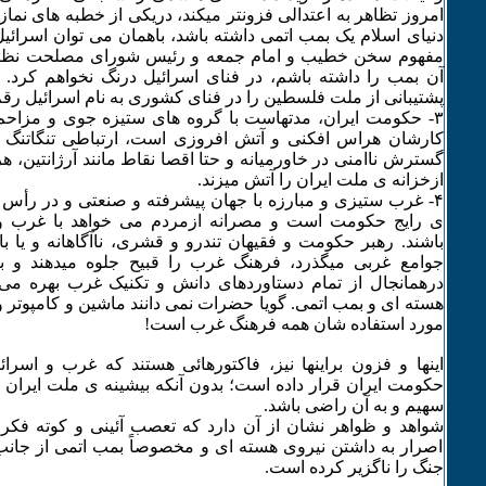
امروز تظاهر به اعتدالی فزونتر میکند، دریکی از خطبه های نماز
دنیای اسلام یک بمب اتمی داشته باشد، باهمان می توان اسرائیل 
مفهوم سخن خطیب و امام جمعه و رئیس شورای مصلحت نظام
آن بمب را داشته باشم، در فنای اسرائیل درنگ نخواهم کرد. در
پشتیبانی از ملت فلسطین را در فنای کشوری به نام اسرائیل رقم 
٣- حکومت ایران، مدتهاست با گروه های ستیزه جوی و مزاحم
کارشان هراس افکنی و آتش افروزی است، ارتباطی تنگاتنگ دا
گسترش ناامنی در خاورمیانه و حتا اقصا نقاط مانند آرژانتین، ه
ازخزانه ی ملت ایران را آتش میزند.
۴- غرب ستیزی و مبارزه با جهان پیشرفته و صنعتی و در رأس آ
ی رایج حکومت است و مصرانه ازمردم می خواهد با غرب 
باشند. رهبر حکومت و فقیهان تندرو و قشری، ناآگاهانه و یا ب
جوامع غربی میگذرد، فرهنگ غرب را قبیح جلوه میدهند و با
درهمانجال از تمام دستاوردهای دانش و تکنیک غرب بهره می ب
هسته ای و بمب اتمی. گویا حضرات نمی دانند ماشین و کامپوتر و
مورد استفاده شان همه فرهنگ غرب است!
اینها و فزون براینها نیز، فاکتورهائی هستند که غرب و اسرائی
حکومت ایران قرار داده است؛ بدون آنکه بیشینه ی ملت ایران د
سهیم و به آن راضی باشد.
شواهد و ظواهر نشان از آن دارد که تعصب آئینی و کوته فکری 
اصرار به داشتن نیروی هسته ای و مخصوصاً بمب اتمی از جانب
جنگ را ناگزیر کرده است.