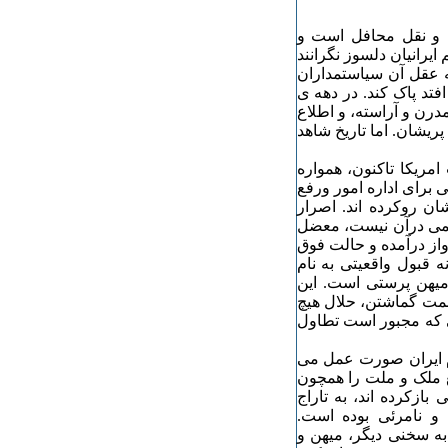
ها و نقل محافل است و
یرانیان دلسوز نگرانند
 عقل آن سیاستمداران
تد پاک کند. در دهه ی
 مدرن و آراسته، و اطلاع
ریشان. اما تاریخ شاهد
مریکا تاکنون، همواره
برای اداره امور ورفع
ن روکرده اند. اصرار
تمی درآن نیست، معضل
واز درآمده و حالت فوق
ه قبول واقعیتی به نام
یهن پرستی است. این
همت گماشتن، حلال هیچ
ی که مجبور است تطاول
م ایران صورت عمل می
ع ملک و ملت را همچون
 بازکرده اند، به تاراج
 و نامرئی بوده است.
 به سخنی دیگر، میهن و