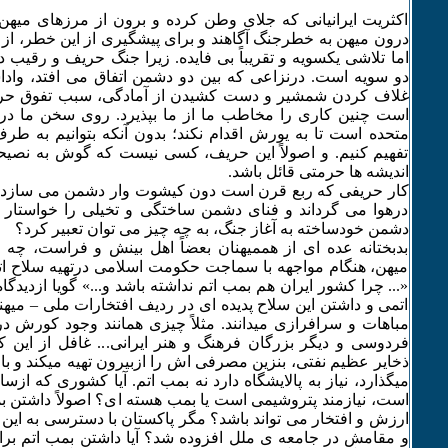
اکثریت ایرانیانی که جلای وطن کرده و برون از مرزهای میهن 
درون میهن به خطرجنگ آگاهند و برای پیشگیری از این خطر، از ت
اما تلاشی یکسویه و تقریباً بی فایده. زیرا جنگ حریف و رقیب دو
دو سویه است. درنزاعی که بین دو دشمن اتفاق می افتد، وادا
غلاف کردن شمشیر و دست کشیدن از آمادگی، سبب تفوق حر
است چنین کاری را مخاطب ما از ما بپذیرد. روی سخن ما در 
متحده است تا به یورش اقدام نکند؛ بدون آنکه بتوانیم به طرف
تفهیم کنیم. و اصولاً این حریف، کسی نیست که گوش به نصیح
اندیشه ها حرمتی قائل باشد.
کار حریفی که ربع قرن است دون کیشوت وار دشمن می سازد،
درهوا می گرداند و فنای دشمن ساختگی و تخیلی را خواستار
دشمن خودساخته به آغاز جنگ، به چه چیز می توان تعبیر کرد؟
بدبختانه عده ای از هممیهنان بعضاً اهل بینش و فراست، چه
میهن، هنگام مواجهه با سماجت حکومت اسلامی درتهیه سلاح ات
«... چرا کشور ایران هم بمب اتم نداشته باشد و...» گویا ازدیدگ
اتمی و داشتن این سلاح پدیده ای در ردیف افتخارات ملی – میه
مباهات و سرافرازی میدانند. مثلاً چیزی همانند وجود کورش د
فردوسی و دیگر بزرگان فرهنگ و هنر ایرانی... غافل از این
ذخایر عظیم نفتی، بنزین مصرفی اش را ازبیرون تهیه میکند و با
میگذارد، نیاز به پالایشگاه دارد نه بمب اتم. آیا کشوری که ازس
است، نیازمند پتروشیمی است یا بمب هسته ای؟ اصولاً داشتن ب
ارزش و افتخار می تواند باشد؟ مگر پاکستان با دسترسی به این ا
و مقامش در جامعه ی ملل افزوده شد؟ آیا داشتن بمب اتم ب