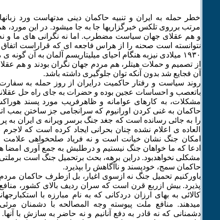
خطر حمله به ایران و تنبیه حاکمان دینی مدتهاست ورد زبان
مرتب برروی تلکس خبرگزاریها جا به جا میشود. در این مورد، هم ا
و هم عقلای جهان سیاست مضطرب. اما نه نگرانی های ما و نه
نتوانسته است صحنه را از هراس فاجعه ای که قراراست اتفاق اف
۱۹٣۰ میلادی نیزبه هنگام احیای میلیتاریسم آلمان به آن گونه ی
از تصمیم و حملات هیتلر، هم مردم جهان نگران بودند و هم عقلا پ
آن فجایع شد بدون آنکه توان جلوگیری داشته باشد.
روند سیاست و رفتار حاکمیت درایران از روز حمله به سفارت ا
باتعصب و احساسات عجین بوده و حضرات به جای راه حل عقلانی 
مشکلات، به کارهای عوامانه و ظاهرفریب مورد پسند هوراکشا
حاکمان به غنی کردن اورانیوم که سرانجامی جز ساختن بمب ا
را به جائی رسانده است که جغد جنگ برسر ویرانه ی ایران به پر
العاده ی اعلام نشده چنان بحرانی ایجاد کرده است که لاجرم ن
امکان جنگ نشان خیانت است و نه فریاد صلحخواهی علامت م
ادعا که ما خواهان جنگ نیستیم و درطلبش به جمع آوری امضا 
مشکلی نخواهدبود. دراین برهه، بحث برتحمیل جنگ است برملت
حاکمان سمج، خودپسند و ناآگاهش را بپذیرد.
باورکنیم تحمیل جنگ نه ازسوی اغیار، بل ازطرف حاکمان مرد
پذیرد. بیش ازربع قرن است که سران ردیف بالای کشور، مناف
کالائی به بهای ارزان دردکانی که به نام مبارزه با استکبارجهانی
میدهند. منافع ملت پیوسته وجه المصالحه با دشمنان مرئی
دشمنانی که نه قادر به دفع آنانیم و نه حاضر به سازش با آنها.