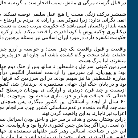
در قبال گرسنه مرگی ی ملتش، سبب افتخاراست یا گریه به حال
شمشیر درکف زنگی مست را هیچ عقل سلیمی توصیه نمیکند. به
اتمی نگرانی ندارد؛ زیرا دموکراسی و اراده ی مردم بر اوضاع
همه باید از پاکستان اتمی باشد که حکومت مرتب دست به دست
دیکتاتوری چکمه پوش با کودتا قدرت را قبضه میکند. باید از کر
حکومت تکنفره دارد. درمورد ایران اسلامی نیز مسئله برهمین دل
واقعیت و قبول واقعیت یک چیز است؛ و خواسته و آرزو چیز
حقیقت شاید سخت و گاه کشنده باشد، اما چاره ای جز پذیرش
متنفرند، اما مرگ هست.
سرزمین کنونی اسرائیل و فلسطین تا سالها پس از جنگ دوم جهان
بود؛ و یهودیان، این سرزمین را ازدست استعمار انگلیس درآو
مبارزه فلسطینی ها نیز سهیم بودند. در این سرزمین که قرنها
بود و در پایان جنگ اول جهانی مستعمره ی بریتانیان شد، کشو
ازبیست و چند قرن دربدری و آوارگی ی یهودیان درسطح کره 
فضائی که حماقت هیتلر و حزب نازی ساخته بود، موجودیت یاف
۶۰ سال از ایجاد و استقلال این کشور میگذرد. پس همچنان
سماجت ایالات متحده درعدم شناسائی کشور چین، سرانجام مجب
اعراب نیز ناچارند به این واقعیت گردن نهند.
دراین نوشتار، سخن و هدف بر سر حق و ناحق بودن اسرائیل ن
آن است. زیرا اگر پیدایش چنین کشوری ناروا بود و نارواست، چ
این حق را شناخت، استالین رهبر کبیر خلقهای ستمدیده ی جهان 
کشور هم اکنون در جهان وجود دارد، نماینده اش درسازمان مل