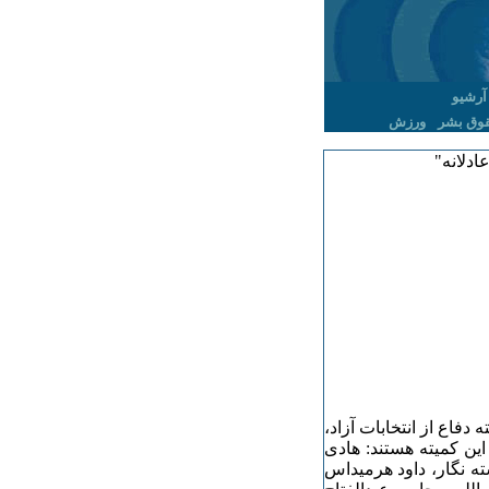
آرشیو
وق بشر
ورزش
فاع از انتخابات آزاد،
 این کمیته هستند: هادی
ه نگار، داود هرمیداس