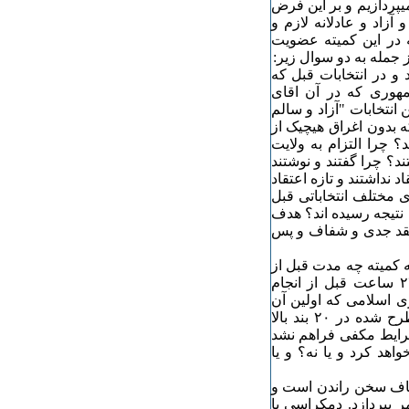
 در این نوشته به کمبودهای و نقائص این ۲۰ بند نمیپردازیم و بر این فرض
 سالم و آزاد و عادلانه لازم و
ه در این کمیته عضویت
جمله به دو سوال زیر:
و در انتخابات قبل که
مهوری که در آن اقای
به همین ۲۰ بند برای تضمین انتخابات "آزاد و سالم
نکه بدون اغراق هیچیک از
د؟ چرا التزام به ولایت
د؟ چرا گفتند و نوشتند
 نداشتند و تازه اعتقاد
ی مختلف انتخاباتی قبل
ن نتیجه رسیده اند؟ هدف
 نقد جدی و شفاف و پس
د شده در اطلاعیه کمیته چه مدت قبل از
انتخابا ت باید صورت گیرید؟ کمیته باید روشن کند ٣ ماه یا ۲۴ ساعت قبل از انجام
ی اسلامی که اولین آن
انتخابات مجلس است و ۴ ماه دیگر صورت میگیرد شرایط مطرح شده در ۲۰ بند بالا
شرایط مکفی فراهم نشد
اهد کرد و یا نه؟ و یا
شفاف سخن راندن است و
ر بپردازد. دمکراسی با