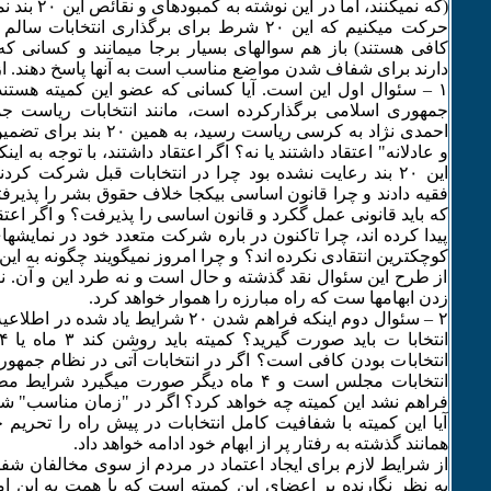
(که نمیکنند، اما
حرکت میکنیم که این ۲۰ شرط برای برگذاری انتخابات
کافی هستند) باز هم سوالهای بسیار برجا میمانند و کسانی ک
دارند برای شفاف شدن مواضع مناسب است به آنها پاسخ دهند. از 
۱ – سئوال اول این است. آیا کسانی که عضو این کمیته هستند 
جمهوری اسلامی برگذارکرده است، مانند انتخابات ریاست ج
احمدی نژاد به کرسی ریاست رسید، 
و عادلانه" اعتقاد داشتند یا نه؟ اگر اعتقاد داشتند، با توجه به ای
این ۲۰ بند رعایت نشده بود چرا در انتخابات قبل شرکت کردن
فقیه دادند و چرا قانون اساسی بیکجا خلاف حقوق بشر را پذیرفتن
که باید قانونی عمل گکرد و قانون اساسی را پذیرفت؟ و اگر اعتقاد
پیدا کرده اند، چرا تاکنون در باره شرکت متعدد خود در نمایشها
کوچکترین انتقادی نکرده اند؟ و چرا امروز نمیگویند چگونه به ای
از طرح این سئوال نقد گذشته و حال است و نه طرد این و آن.
زدن ابهامها ست که راه مبارزه را هموار خواهد کرد.
۲ – سئوال دوم اینکه فراهم شدن ۲۰ شرایط یا
انتخابات بودن کافی است؟ اگر در انتخابات آتی در نظام جمهور
فراهم نشد این کمیته چه خواهد کرد؟ اگر در "زمان مناسب" 
آیا این کمیته با شفافیت کامل انتخابات در پیش راه را تحریم خو
همانند گذشته به رفتار پر از ابهام خود ادامه خواهد داد.
از شرایط لازم برای ایجاد اعتماد در مردم از سوی مخالفان 
به نظر نگارنده بر اعضای این کمیته است که با همت به این ام