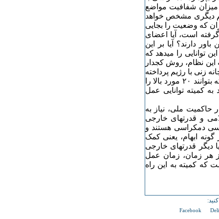
ز میزان شفافیت مواضع
هم دیگری مشخص خواهد
ر ایران که وضعیت را بجایی
گرفته است، آیا اعضای
باور دارند؟ آیا بر این
ین توانایی را میدهد که
ه این نظام، روش کجدار
انه زنی با رژیم پرداخته
اند یکباره در خود توانایی بسیج ملت علیه این رژیم را یافته اند که بتوانند ۲۰ مورد بالا را
به کمیته توانایی عمل
 حاکمیت ملی، نیاز به
امی و قدرتهای خارجی
ساسی دمکراسی هستند و
 گونه ابهام، یعنی کمک
یا دیگر قدرتهای خارجی
ز هر زمان، زمان عمل
 که کمیته به این راه
نید:
Facebook
Del