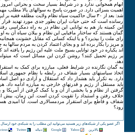
ابهام همخوانی ندارد و در شرایط بسیار سخت و بحرانی امرو
اهمیت بسزائی دارد. در صورت پاسخ به سوالهای یالا مطلب م
شد: بعد از ٣۰ سال حاکمیت سیاه نظام ولایت مطلقه فقیه ب
رسانده است که حتی حیات ایران بطور جدی مورد تهدید قرار 
این کمیته باز هم به توانایی این نظام در به راه دمکراسی رفتن 
گمان هستند که ساختار مافیایی این نظام و بیلان سیاه آن به او ا
رای ملت را بپذیرد؟ و یا اینکه کسانی که مقابل خشونت همجانب
و مریز را بکار برده اند و و بجای اعتماد کردن به مردم سالها به چ
بر رژیم تحمیل کنند؟ روشن کردن این مسائل است که میتواند 
دهد.
به گمان نگارنده در شرایط فعلی، مبارزه برای کمک به استقرار
اتخاذ سیاستهای بسیار شفاف در رابطه با نظام جمهوری اسل
دارد. به تکرار باید هشدار داد که استقلال و آزادی دو اصل ا
باید مستقل از رژیم و قدرتهای خارجی به مبارزه ادامه داد. هر
گرفتن از نظام و یا بخشی از آن و یا کمک گرفتن از آمریکا و 
خلاف رفتن و استبداد را تقویت کردن است. این زمان، بیش ا
شفاف و قاطع برای استقرار مردمسالاری است. آیا امیدی هست
رود؟
اگر عضو یکی از شبکه‌های زیر هستید می‌توانید این مطلب را به شبکه‌ی خود ارسال ک
بالاترین
Yahoo
Google
دنباله
Twitter
icious