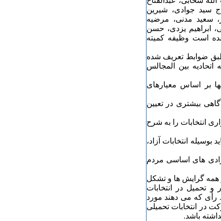
الله سحابی، عبدالفتاح
 سید جوادی، شیرین
، سعید مدنی، مرضیه
ابراهیم ‏یزدی، حسن
مده است وظیفه کمیته
 طبق ‏ضوابط تعریف شده
 اتحادیه بین المجالس
نها بر اساس معیارهای
آگاهی بیشتری در تعیین
 عادلانه، ۲۰ پیش شرط برگزاری انتخابات را به شرح
بوسیله انتخابات آزاد،
آزادی های اساسی مردم
و همه گرایش ها و تشکل
 و تحمیل در انتخابات
ظ رأی که می دهند مورد
ت در انتخابات تحمیلی
اشته باشد.