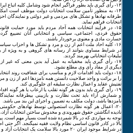
‏۱۴- به منظور تأمین سلامت انتخابات دولت موظف است امکا
طرفانه نهادها و تشکل ‏های مردمی و غیر دولتی و نمایندگان احز
انتخابات فراهم نماید.‏
‏۱۵- در فرآیند انتخابات همه آحاد مردم باید مورد حمایت قانو
حقوق فردی، اجتماعی، ‏سیاسی و انتخاباتی آنان تضییع گردد
خسارت مادی و معنوی برخوردار باشند.‏
‏۱۶- کلیه احاد ملت اعم از زن و مرد و تشکل ها و احزاب سیاس
در شرایط مساوی ‏بتوانند از رسانه های گروهی و به ویژه از
تبلیغات انتخاباتی بهرمند گردند.‏
‏۱۷- رأی گیری باید مخفیانه به عمل آید بدین معنی که غیر 
دیگری از مفاد رأی وی ‏مطلع نشود.‏
‏۱۸- دولت باید اقدامات لازم و مناسب برای شفافیت روند انتخ
را بر برائت و واجد ‏صلاحیت دانستن همه نامزدها اعم از زن و مرد
تفتیش عقاید و اعمال نظارت سلیقه ‏ای جلوگیری کند.‏
‏۱۹- رأی گیری باید بدون هر گونه تقلب یا ارعاب یا هر گونه اقدا
و شمارش آراء باید ‏تحت نظارت و بازبینی بیطرفانه نمایند
نامزدها باشد، دولت مکلف به تضمین و اجرای ‏این بند می باشد.‏
‏۲۰- اعمال هر گونه نظارت استصوابی توسط نهادهای حکومتی
نادیده انگاشتن حقوق ‏شهروندی و مخدوش ساختن انتخابات آزاد، س
توجه به مواردی که در بالا شمرده شده است بسیار مهم است. 
بالا در کادر قانون اساسی نظام ولایت فقیه نمیگنجد. اگر حتی اص
در شرایط موجود ایران ۲۰ مورد بالا سلامت یک انتخابا