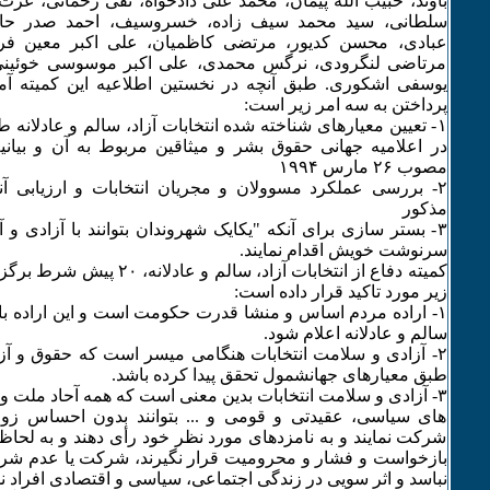
‏باوند، حبیب الله پیمان، محمد علی دادخواه، تقی رحمانی، عزت 
سلطانی، سید محمد ‏سیف زاده، خسروسیف، احمد صدر حاج
عبادی، محسن کدیور، مرتضی کاظمیان، علی ‏اکبر معین فر
مرتاضی لنگرودی، نرگس محمدی، علی اکبر موسوسی خوئینی، 
یوسفی اشکوری. ‏طبق آنچه در نخستین اطلاعیه این کمیته آ
پرداختن به سه امر زیر است:
۱- تعیین معیارهای شناخته شده انتخابات آزاد، سالم و عادلانه
در اعلامیه جهانی حقوق بشر و میثاقین مربوط به آن و بیانیه
مصوب ‏‏۲۶ مارس ۱۹۹۴
۲- بررسی عملکرد مسوولان و مجریان انتخابات و ارزیابی آ
مذکور
٣- بستر سازی برای آنکه "یکایک شهروندان بتوانند با آزادی و 
سرنوشت خویش اقدام نمایند.
کمیته دفاع از انتخابات آزاد، سالم و
‏زیر مورد تاکید قرار داده است: ‏
‏۱- اراده مردم اساس و منشا قدرت حکومت است و این اراده باید 
سالم و عادلانه اعلام ‏شود.
‏۲- آزادی و سلامت انتخابات هنگامی میسر است که حقوق و 
طبق معیارهای ‏جهانشمول تحقق پیدا کرده باشد.‏
‏۳- آزادی و سلامت انتخابات بدین معنی است که همه آحاد ملت 
های سیاسی، ‏عقیدتی و قومی و ... بتوانند بدون احساس زور
شرکت نمایند و به نامزدهای مورد نظر ‏خود رأی دهند و به لحا
بازخواست و فشار و محرومیت قرار نگیرند، شرکت یا عدم ‏شرک
نباسد و اثر سویی در زندگی اجتماعی، سیاسی و اقتصادی افراد ند