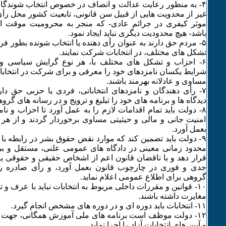
‏۴- به منظور رعایت عدالت و انصاف در خصوص انتخاب شوندگان 
غیر از محدویت ‏هایی از قبیل سن قانونی، تابعیت کشور محل رأی
موثر کیفری در جرائم عادی- که ‏منجر به محرومیت موقت ا
باشد- هیچ محدودیت دیگری نباید ایجاد نمود.‏
‏۵- مردم حق دارند به عنوان رأی دهنده یا انتخاب شونده بطور ف
تشکل های ‏مختلف، در انتخابات شرکت نمایند.‏
‏۶- احزاب و تشکل های مختلف با، هر نوع گرایش سیاسی و عق
شرایط یکسان نامزدهای ‏خود را معرفی و برای شرکت در انتخابا
مساوی و عادلانه بهرمند باشند.
‏۷- رأی دهندگان و نامزدهای انتخاباتی، فردی یا حزبی حق دار
دیدگاه ها و برنامه های ‏خود را تبلیغ و ترویج و در رسانه های گرو
‏۸- دولت باید تمام اقدامات لازم را به عمل آورد تا احزاب و نا
امنیت جانی و مالی و ‏حیثیتی مساوی برخوردار گردند و از ه
بعمل آورد.‏
‏۹- دولت باید تضمین کند که موارد نقض حقوق بشر در رابطه با انت
محدود زمانی ‏معینی در دادگاه های عمومی علنی، مستقل و
قرار دهد و با ناقضان قانون اعم از ‏اشخاص حقیقی و حقوقی یا
جدی و فوری در چارچوب قانون بعمل آورد، و رأی ‏صادره ر
گروهی برای اطلاع عمومی اعلام نماید.‏
‏۱۰- قوانین و مقررات داخلی مربوط به انتخابات نباید با عرف و 
مغایرت داشته ‏باشند.‏
‏۱۲- دولت موظف است برنامه های ملی آموزش همگانی، جهت آش
و آیین های انتخابات ‏آزاد را اجرا نماید.‏