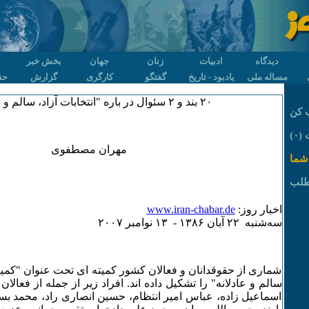
دیدگاه
ادبیات
زنان
جهان
بخش خبر
مساله ملی
یادبود - تاریخ
گفتگو
کارگری
گزارش
حق
۲۰ بند و ۲ سئوال در باره "انتخابات آزاد، سالم و عادلانه"
 کن
۰)
مهران مصطفوی
شما
طلب
اخبار روز:
www.iran-chabar.de
سه‌شنبه ۲۲ آبان ۱٣٨۶ - ۱٣ نوامبر ۲۰۰۷
شماری از حقوقدانان و فعالان کشور کمیته ای تحت عنوان "کمیته د
سالم و عادلانه" را تشکیل داده اند. افراد زیر از جمله از فعالان
اسماعیل زاده، عباس امیر انتظام، حسین انصاری راد، محمد بست