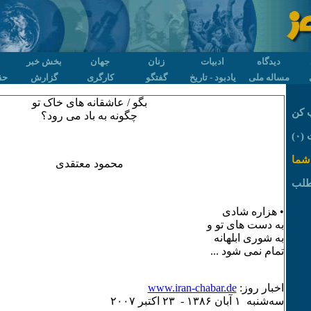
دیدگاه
ادبیات
زنان
جهان
بخش خبر
مساله ملی
یادبود - تاریخ
گفتگو
کارگری
گزارش
حق
بگو / عاشقانه های خاک تو
 کن
چگونه به باد می رود؟
۰)
شما
محمود معتقدی
طلب
• هزاره شادی
به دست های تو و
به شوری ابلهانه
تمام نمی شود ...
اخبار روز:
www.iran-chabar.de
سه‌شنبه ۱ آبان ۱٣٨۶ - ۲٣ اکتبر ۲۰۰۷