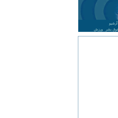
آرشیو
وق بشر
ورزش