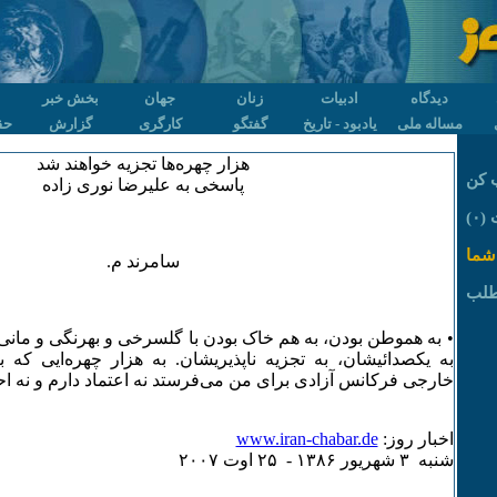
دیدگاه
ادبیات
زنان
جهان
بخش خبر
مساله ملی
یادبود - تاریخ
گفتگو
کارگری
گزارش
حق
هزار چهره‌ها تجزیه‌ خواهند شد
 کن
پاسخی به علیرضا نوری زاده
۰)
شما
سامرند م.
طلب
• به هموطن بودن، به هم خاک بودن با گلسرخی و بهرنگی و مانی و
به یکصدائیشان، به تجزیه ناپذیریشان. به هزار چهره‌ایی که ب
خارجی فرکانس آزادی برای من می‌فرستد نه اعتماد دارم و نه احتر
اخبار روز:
www.iran-chabar.de
شنبه ٣ شهريور ۱٣٨۶ - ۲۵ اوت ۲۰۰۷