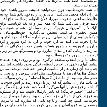
می‌شناسند. اصلاً همه مادرها یک خلقند. مادرها هم تجزیه‌پذیر
نمی‌توانند باشند.
اما شما تجزیه‌طلبید. چون می‌خواهید همیشه سرور باشید. خود
هزاران ادله مخفی می‌کنید. آقای نوری زاده نمی‌دانم شما چه پسو
عالیجناب،‌ اعلی حضرت، میرزا، فلان الدوله، آیت‌الله،‌ حاج آقا، 
باشد فرقی نمی‌کند. شما که همه سر و ته یک کرباسید. برا
"ایلات" یا "مرزبانان غیور"، "برادر مسلمان" هستم همیشه یک 
همین تحقیرم می‌کنید. تبعیض می‌گذارید. حق‌طلبیهایتان 
نئو‌کولونیالیستی از درد سیلی بازپرس اداره اطلاعات دردناکتر و
ما را تجزیه می کنید. به کرد خوب و کرد بد. کرد شرور و کرد 
مبارزین تروریست و شرور هستید. همین حزب دمکراتی که ام
می‌زنید تا زمانی که‌ در میدان مبارزه بود و پیشمرگهایش در زیر پ
تروریست، شرور و تجزیه‌طلب بود.
محله ما اوایل انقلاب منطقه درگیری بود و بر روی درهای همه 
پیشمرگهای زخمی در آخرین لحظه زندگی وجود داشت. اما شما از 
چه باشد آن زمان هم از تمامیت ارضی حفاظت می‌شد. تماس ش
لابیینگ هتل‌ها آن هم با مسئولینی مثل آقای شرفی و پچ پچی د
خطر ساز نیستیم، از ما خطرناک‌ترها آمده‌اند" و برخی مقولات مال
می‌دانید مادر آن پیشمرگه‌ که زیر پل زنده زنده در آتش سوخت
که انتقام فرزندش را آنها می‌گیرد. اصلاً خود اعضای پژاک مگر از ک
"عاکف" (خضر خرینگه) که پاییز پارسال شهید شد و از مسئول
بود فرزند یکی از شهدای حزب دمکرات بود. و دهها نمونه از این د
تجزیه نمی‌کنیم. چه کسی و با چه نامی که مبارزه کند ما مردم ک
چشممان به عزیزانمان و بر روی کوههاست اما همه‌مان در دل 