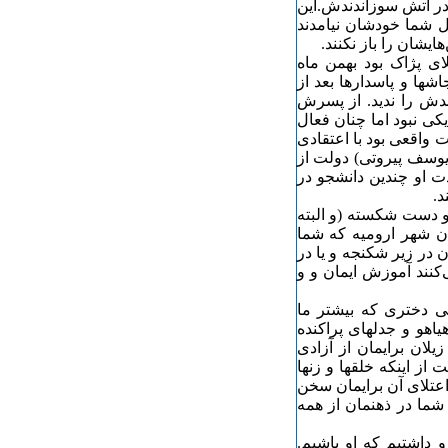
 در آتش سوزاندندش.این
ل شما خودشان نیامدند
ایشان را باز نکنند.
ی پژاک بود بهمن ماه
ها و پاسدارها بعد از
ندش را ندید. از پسرش
کی نبود اما چنان فعال
واقعی بود با اعتقادی
(یوسف پیروتی) دولت از
دت او چندین دانشجو در
د.
و دست شکسته (و البته
ن شهر ارومیه که شما
ان در زیر شکنجه و یا در
کنند آموزش ایمان و و
یی دختری که بیشتر ما
اهو و جدلهای پراکنده
لان برایمان از آزادی
 از اینکه خلقها و زنها
 اعتلای آن برایمان سخن
 شما در ذهنمان از همه
و داشتیم که او باشیم.