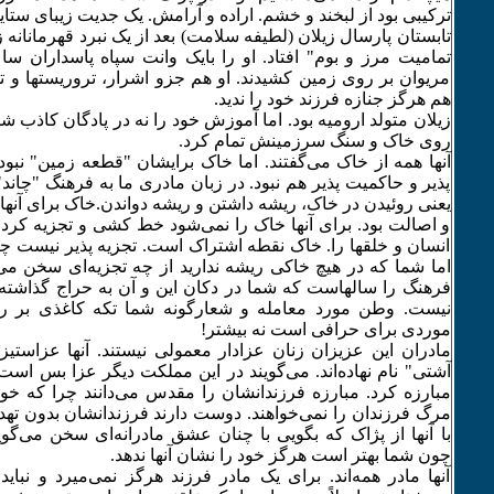
ترکیبی بود از لبخند و خشم. اراده و آرامش. یک جدیت زیبای ستایش
تابستان پارسال زیلان (لطیفه‌ سلامت) بعد از یک نبرد قهرمانان
تمامیت مرز و بوم" افتاد. او را بایک وانت سپاه پاسداران ساع
مریوان بر روی زمین کشیدند. او هم جزو اشرار، تروریستها و تجز
هم هرگز جنازه فرزند خود را ندید.
زیلان متولد ارومیه بود. اما آموزش خود را نه در پادگان کاذب ش
روی خاک و سنگ سرزمینش تمام کرد.
آنها همه‌ از خاک می‌گفتند. اما خاک برایشان "قطعه زمین" نبود.
پذیر و حاکمیت پذیر هم نبود. در زبان مادری ما به فرهنگ "چاند"
یعنی روئیدن در خاک،‌ ریشه داشتن و ریشه دواندن.خاک برای آنها 
و اصالت بود. برای آنها خاک را نمی‌شود خط کشی و تجزیه کرد.
انسان و خلقها را. خاک نقطه اشتراک است. تجزیه پذیر نیست چ
اما شما که در هیچ خاکی ریشه ندارید از چه تجزیه‌ای سخن می‌گو
فرهنگ را سالهاست که شما در دکان این و آن به حراج گذاشته‌ا
نیست. وطن مورد معامله و شعارگونه شما تکه کاغذی بر ر
موردی برای حرافی است نه بیشتر!
مادران این عزیزان زنان عزادار معمولی نیستند. آنها عزاستیزند
آشتی" نام نهاده‌اند. می‌گویند در این مملکت دیگر عزا بس است. 
مبارزه کرد. مبارزه فرزندانشان را مقدس می‌دانند چرا که خود ن
مرگ فرزندان را نمی‌خواهند. دوست دارند فرزندانشان بدون تهدی
با آنها از پژاک که بگویی با چنان عشق مادرانه‌ای سخن می‌گو
چون شما بهتر است هرگز خود را نشان آنها ندهد.
آنها مادر همه‌اند. برای یک مادر فرزند هرگز نمی‌میرد و نباید