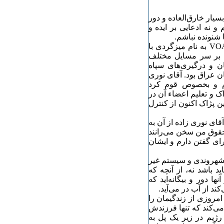
سیار خارق‌العاده و دور
و نه ادعایی بر ایده و
 شنونده نباشم.
چند روز قبل بیننده یکی از برنامه‌های تلویزیونی صدای آمریکا VOA به نام میزگردی با
ث بر سر مسایل مختلف
ن و درگیری‌های سپاه
ن عراق بود. آقای نوری
م و بخصوص قوم کرد
ک و تعلیم اعضاء آن در
ن پژاک اکنون از کنترل
ای نوری زاده از آن به
حقوق من سخن می‌رانند
رای گفتن دارم و ایشان
، شهروندی و سیستم غیر
د باشد نه، از آنچه که
ا دور و بیگانه‌اید که
د از آب در می‌آید.
امروزی از زندگیمان را
ی‌کند که تنها فرزندش
 نیروهای رژیم در زیر یک پل به