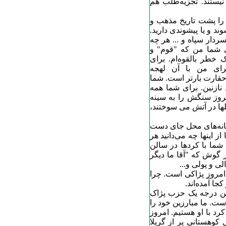
 نیستند. تجزیه‌طلب هم
 را پشت تاریخ مذهب و
ند و یا پیشوندی دارید.
سردار سپاه و ... هر چه
ی شما من که "قوم" و
خطر بالقو‌ه‌ام. برای
برای من با آن لهجه
 حقارت بارتر است. شما
نازنین. برای شما همه
روز سنگش را به سینه
لها در آتش می سوختند،‌
خانه‌های محل جای دست
اینها چه می‌دانید هر
ما با کردها در سالن
ر گوش که "آقا ما دیگر
ی و پولی و...
 امروز پژاکی است. چرا
جا آمده‌اند.
ین درجه یک حزب پژاک
ست. ما مبارزین خود را
رد با او هستیم. امروز
کوهستانی پر از گریلا