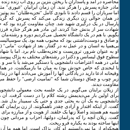
محاصره در آمد و پاسداران با ریختن بنزین بر روی آب زنده زنده
مادر جنازه پسرش را هرگز ندید. آن زمان ایرانیان "غیوری" مث
اما سربازان را قسم دادند تا نابودی کامل "تجزیه‌طلبان" بند پوتین‌ه
در همان حوالی زن دیگری زندگی می‌کند که پسرش که گریلا
پارسال در یک درگیری شهید شد. چنان مقاومت کرده بود که جاش
شهادت سر از بدنش جدا کردند. این مادر هم هرگز جنازه فرز
بگویم. با هم در یک دانشگاه تحصیل می‌کردیم دوره‌ و رشته‌مان ی
و صادق و دوست‌داشتنی بود که محبوب همه بود. یک سوسیالیست 
بی‌همپا به انسان و در عمل نه در گفتار. بعد از شهادت "مانی" 
او به عنوان شرور، تروریست و تجزیه‌طلب نام برد. اما با شها
سطوح فوق لیسانس و دکترا در رشته‌های مختلف به پژاک پیوستن
مانی در همه اعتراضات دانشجویی یا دستگیر می‌شد یا با سر و 
با لبخندی که خاص خودش بود) به میان ما بازمیگشت. در هما
وقیحانه‌ ادعا دارید در پادگانی آنها را آموزش می‌دادند آنها در زند
زیر چوب و چماق دوستان شما که "‌تمامیت ارضی" را حفظ می‌
مقاومت دیدند.
از زیلان برایتان می‌گویم. در یک جلسه بحث معمولی دانشجو
برای اولین بار می‌دیدیمش رشته‌ کلام را در دست گرفت. آن هی
دانشجویی به یک آن به بحثی جدی و حتی یک سمینار بدل شد. زی
گفت. از اینکه اقتدار و آزادی چقدر ناهمگونند. از زن برایمان گفت
شبیه هم هستند و اصلاً زنها یک خلقند. از هویت و از مبارزه برای
گفت. زیلان آنچه را که پدرانمان، دولتها، احزاب و مردانی چون
اینها ساخته بودند به یکباره فرو ریخت.
هیچکدام از ما نمی‌دانستیم او کادر پژاک است. اما همه ما آرز