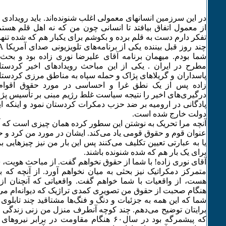
در این سرزمین انسانهای معمولی اغلب شنونده‌اند. باید رویدادی ب
از معمول اتفاق بیافتد تا انسانی چون من که نه اهل قلم هستم 
تفکر دارم دست به قلم برده و بکوشم برای یکبار هم که شده تنها
شما بودم. میهمان برنامه آقای علیرضا نوری زاده بود و بح
مطرح در ایران . یکی از این مباحث رویدادهای اخیر کردستا
پاسداران و گریلاهای پژاک و حمله سپاه به مناطق مرزی کردستا
زاده پس از یک نطق غرا و احساسی در مورد حقوق اقوا
درگیری‌های اخیر را نتیجه سیاست غلط رژیم مبنی بر تأسیس پژا
پادگانی در ارومیه بر ضد حزب دمکرات کردستان نمود و اینکه ای
دولت خارج شده است.
آنچه مرا تحریک به نوشتن این سطور کرده همان چیزی است که آق
عنوان قوم و حقوق قومی یاد می‌کند. ایشان در مورد من کرد و 
یا به عبارتی تعیین تکلیف می‌کنند پس این بار من نیز چیزهایی ب
برای یک بار هم که‌ شده شنونده باشند.
آقای نوری‌ زاده! با شما از حقوق نخواهم گفت. از مباحث هویت
متمرکز دمکراتیک نیز بحثی به میان نخواهم آورد. از آنچه که بای
هست، از واقعیات با شما خواهم گفت. واقعیاتی که آنچنان از آنه
هنگام صحبت از حقوق من تصویری کمدی تراژیک که دیوانه‌ام می‌کن
شما که این همه به جزئیات و دنگ و فنگ‌ها مشتاقید چند تابلوی 
برایتان توضیح می‌دهم. چند کوچه آنطرف منزل من زنی زندگی م
که پیشمرگه بود در سال۶۰ هنگام مقاومت در برابر