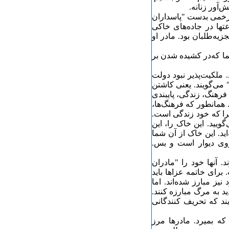
‌آور زنانه.
ه زخمی بدست "پاسداران
تها در جاده‌‌های خاکی
یه‌طلبان بود. مادر او
ما که‌در کشیده شدن بر
 ملکیت‌پذیر نبود دولت
 ‌می‌گویند. یعنی کاشتن
فرهنگ،‌ زندگی، پایبندی
 همانطور که فرهنگ‌ها،
را که خود زندگی است.
یید. این خاک را،‌ این
ید. این خاک از آن شما
وی دیوار است و بس.
. آنها خود را "مادران
برای خاتمه عزاها باید
یز مبارز شده‌اند. اما
د به مرگ مبارزه کنند.
یند که تحریف کنندگانی
 که بمیرد. مادرها مرز