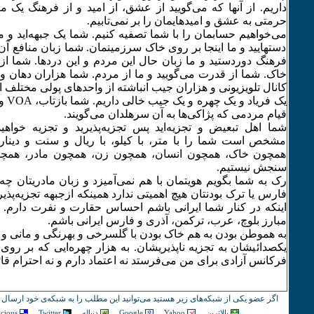
داریم. از آنها که می‌گویید از عشق، از امید و از فرهنگ یک 
حرمتی به عشق و امید‌هایمان را بر نمی‌تابیم.
می‌خواهیم حسابمان را با شما تصفیه کنیم. شما یک جبهه‌اید و م
دستهایید و ما اینجا بر روی خاک سرزمینمان. شما زبان منافع آ
فرهنگ دوردستید و ما زبان حال این مردم و این دردها. شما از ن
خاک. شما از قدرت می‌گویید و ما از مردم. شما هزاران دهان و
کانال تلویزیونی و هزاران جیب انباشته از واحد‌های پولی مختلف ا
قیام مردمی که پژاکی‌ها به آن سرهلدان می‌گویند.
شما اهل تبعیض و تجزیه‌اید پس تجزیه‌پذیرید و تجزیه خواه
مشخص است شما را با متر، با کیلو، با ریال و سنت و دینار
همچون خاک، همچون انسان، همچون زن، همچون مادر، همچون
سنجش نیستیم.
رک به شما بگویم هویتمان با هم نمی‌آمیزد و زبان مادریتان چه 
فارس یا ترک بودنتان هیچ اهمیتی ندارد همینکه ازجبهه‌ تجزیه‌پذ
اینکه در کنار شما ایرانی باشم احساس حقارت و نفرت دارم. م
مبارز بلوچ، عرب، ترکمن، آذری و فارس ایرانی باشم.
به هموطن بودن به هم خاک بودن با گلسرخی و بهرنگی و مانی و زی
یکصدائیشان به تجزیه ناپذیریشان. به هزار چهره‌ایی که بر روی
فرکانس آزادی برای من می‌فرستد نه اعتماد دارم و نه احترام قائ
اگر عضو یکی از شبکه‌های زیر هستید می‌توانید این مطلب را به شبکه‌ی خود ارسال ک
بالاترین
Yahoo
Google
دنباله
Twitter
icious