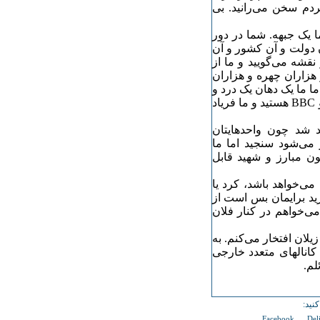
مردم سخن می‌رانید. بی
ا یک جبهه. شما در دور
ن دولت و آن کشور و آن
قشه‌ می‌گویید و ما از
 هزاران چهره و هزاران
ما ما یک دهان یک درد و
یک فریاد و یک چهره و یک جیب خالی داریم. شما بازتاب، VOA و BBC هستید و ما فریاد
ید شد چون واحدهایتان
 می‌شود سنجید اما ما
 مبارز و شهید قابل
می‌خواهد باشد، کرد یا
یرید برایمان بس است از
ی‌خواهم در کنار فلان
لان افتخار می‌کنم. به
 کانالهای متعدد خارجی
لم.
نید:
Facebook
Del