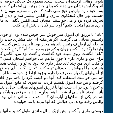
شوی، رهائی ازچنگ آن سخت است. معمولا یک جانکی حرفه ای، 
اند و گرایش نشان می دهند که برای چند مرتبه ای امتحان کنند، ه
بسا خود تازه واردین هیچ نمی دانند که غیر مستقیم مهمان ف
هستند. بهر حال کنجکاوی ماری و آلکس بیشتر شد و دیدن این 
تحریک کرده بود و می خواستند امتحان کنند. آلکس نگاهی به 
داری ماهم امتحان کنیم؟ او با سر تکان دادنش آری گفت.
"تام" با تزریق آن آمپول سر خوش سر خوش شده بود. او خودش م
رئیسش مجانی می گرفت، اگر هر هفته ای چند مشتری جدید را به د
مرحله ای ازطرف رئیس باند هم مجاز بود، تا پنج یا شش کیسه گر
واردها بگذارد. آلکس جوان و کم تجربه رو به "تام" کرد و گفت: ا
"تام" انگشت روی سینه خود گذاشت و گفت نزد من. آلکس گفت
برای من و ماری داری؟ چون ما هم می خواهیم امتحان کنیم. "تا
و گفت آری من چند تای دیگر دارم که دوتا به تو و رفیقت هد
هستید، اما آمپولش را خودتان تهیه کنید. "جان" گفت: آی چه
از آمپولهای یک بار مصرف را دارم و زود ازاطاق خود سه تا از آ
هم می خواست استفاده کند. آنها دو کیسه گرد را باهم توی ق
گرفتند و بین سه آمپول تقسیم کردند، به نحوی که مایع آمپول 
و "جان" بود. در آن شب آنها با تزریق آمپولهای مجانی، حال دادند
پائین آمدند. تا پاسی از شب با هم بیدار ماندند و به رقص و پای
هم در یکی از اطاقهای آپارتمان که آنشب استثنائی خالی بود 
والدین رفته بودند، بی خیالش که آنها بیایند یا نه، خوابیدند.
دوستی ماری وآلکس بیش ازیک سال و اندی طول کشید و آنها و