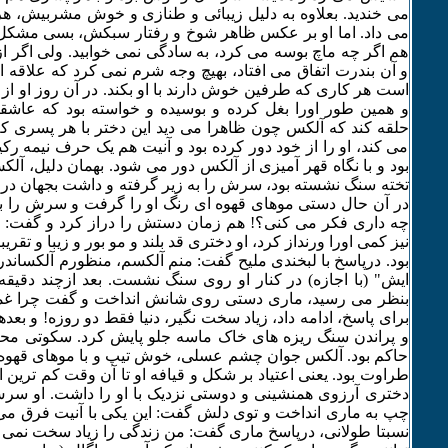
می خندید. بعلاوه به دلیل زیبائی و طنازی و خوش مشربیش، ه
می داد. اما او بر عکس ظاهر شوخ و رفتار سبکش، بسی مشکل 
هم اگر چه ماچ بوسه می کرد، به سادگی نمی خوابید. ولی اگ
و آن بندرت اتفاق می افتاد، بهیچ وجه شرم نمی کرد که علاقه 
است هر کاری که طرفین خوش دارند با او بکند. در آن روز او ا
و همین طور اورا بغل کرده و بوسیده و خواسته بود که عاشقان
حلقه کند که آلکس چون ظاهرا می دید این دختر با هر پسری که 
می کند، او را از خود دور کرده بود و آنیت هم یک حرف نیمه رکی
بود و با نگاه قهر آمیزی از آلکس دور می شود. بهمان دلیل، آ
تخته سنگ نشسته بود، سرش را به زیر گرفته و داشت بجهان درو
در آن حال دستی موهای قهوه ای رنگ او را گرفت و سرش را بالا
چه داری فکر می کنی؟! هم زمان دستش را دراز کرد و گفت:
نیز کمی اورا ورنداز کرد، او دختری قد بلند و مو بور و زیبا و ت
بود. درپاسخ با لبخندی ملیح گفت: منم آلکسم، منظورم آلکساندر
ایش" (با اجازه) در کنار او روی سنگ نشست. بعد ازچند دقیق
بنظر می رسید، ماری دستی روی شانش انداخت و گفت چرا غمگ
برای پاسخ، ادامه داد، زیاد سخت نگیر، دنیا فقط دو روزه! و بع
و پراندن سنگ ریزه های خاک ماسه جلو پایش کرد. سکوتی م
حاکم بود. آلکس جوان چشم عسلی، خوش تیپ و با موهای قهوه 
طراوت بود. یعنی اعتیاد بر شکل و قیافه او تا آن وقت کم ترین اثر
دختری آرزوی همنشینی و دوستی نزدیک با او را داشت. او سرش 
چپ به ماری انداخت و توی دلش گفت: این یکی با آنیت فرق می
نسبتا طولانی، درپاسخ ماری گفت: من زندگی را زیاد سخت نمی گ