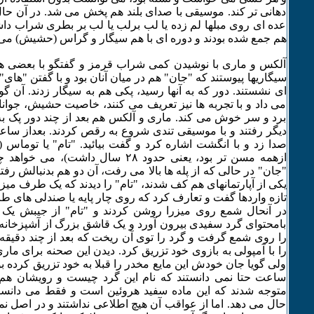
دهانی تر کند. موسیقی با صدای بلند هم پخش می شد. در آن حا
عده ای روی مبلها لم زده یا لب برلب یا لب بر بطری شراب داش
هم جمع شده بودند و دوره ای با هم سیگار و گراس (حشیش) می
آلکس و ماری با نوشیدن کمی شراب قرمز و گفتگو با بعضی ها، ن
سیگاریها پیوستند که "جان" هم در میان آنان بود و با گفتن "های"
ای نشستند. دور که به آنها رسید، پکی هم به سیگار زدند. آن گ
می داد و با تجربه ها نیز تعریف می کنند، خاصیت حشیش، جوانان
برد و سر خوش می کند. ماری و آلکس هم بعد از چند دور پک به
دیگر رفتند و با موسیقی تندی شروع به رقص کردند. بعداز ساعت
صدا زد و با انگشت اشاره کرد و گفت بیائید. "تام" یا توماس 
ازهمه مسن تر بود، یعنی حدود ۲٨ سال داشت)
"جان" در حالی که از پله ها بالا می رفت، آن دو هم بدنبالش رفتن
یکی از آپارتمانهای هم کف شدند، "تام" را دیدند که یک طرف میز
تازه واردها گفت و تعارف کرد که روی چار پایه یا صندلی های طر
در آنحال شمع روی میزرا روشن کردند و "تام" از جیبش یک
بامحتوای گرد سفیدی بیرون آورد و یک قاشق بزرگ از آشپزخانه 
را روی شمع گرفت و گرد را توی آن ریخت که بعد از چند دقیقه 
را با آمپولی به بازوی خود تزریق کرد. دیدن این صحنه برای ماری
ولی گویا جان خودش این مایع مخدر را قبلا به خود تزریق کرده بو
ساعت حتا نمی دانستند که نام این گرد چیست و رویشان هم ن
متوجه شدند که این ماده سفید هروئین است و فقط می دانستن
حال می دهد. اما از عواقب آن هیچ اطلاعی نداشتند و در اصل نمی