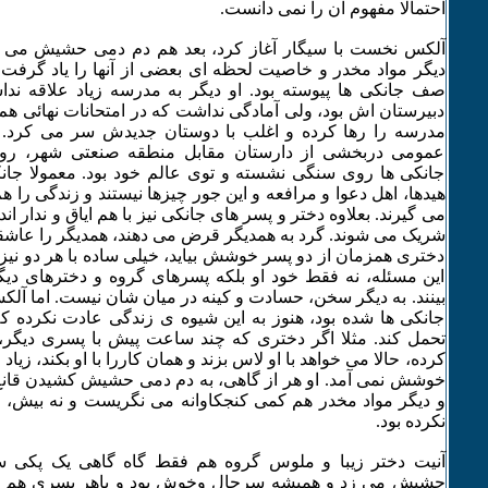
احتمالا مفهوم آن را نمی دانست.
آلکس نخست با سیگار آغاز کرد، بعد هم دم دمی حشیش می ک
دیگر مواد مخدر و خاصیت لحظه ای بعضی از آنها را یاد گرفت. 
صف جانکی ها پیوسته بود. او دیگر به مدرسه زیاد علاقه ند
دبیرستان اش بود، ولی آمادگی نداشت که در امتحانات نهائی هم
مدرسه را رها کرده و اغلب با دوستان جدیدش سر می کرد. 
عمومی دربخشی از دارستان مقابل منطقه صنعتی شهر، رو
جانکی ها روی سنگی نشسته و توی عالم خود بود. معمولا جا
هیدها، اهل دعوا و مرافعه و این جور چیزها نیستند و زندگی را 
می گیرند. بعلاوه دختر و پسر های جانکی نیز با هم ایاق و ندار اند
شریک می شوند. گرد به همدیگر قرض می دهند، همدیگر را عاشقان
دختری همزمان از دو پسر خوشش بیاید، خیلی ساده با هر دو نیز
این مسئله، نه فقط خود او بلکه پسرهای گروه و دخترهای دیگ
بینند. به دیگر سخن، حسادت و کینه در میان شان نیست. اما آلکسا
جانکی ها شده بود، هنوز به این شیوه ی زندگی عادت نکرده که 
تحمل کند. مثلا اگر دختری که چند ساعت پیش با پسری دیگ
کرده، حالا می خواهد با او لاس بزند و همان کاررا با او بکند، زیا
خوشش نمی آمد. او هر از گاهی، به دم دمی حشیش کشیدن قانع ب
و دیگر مواد مخدر هم کمی کنجکاوانه می نگریست و نه بیش، چو
نکرده بود.
آنیت دختر زیبا و ملوس گروه هم فقط گاه گاهی یک پکی 
حشیش می زد و همیشه سرحال وخوش بود و باهر پسری هم 