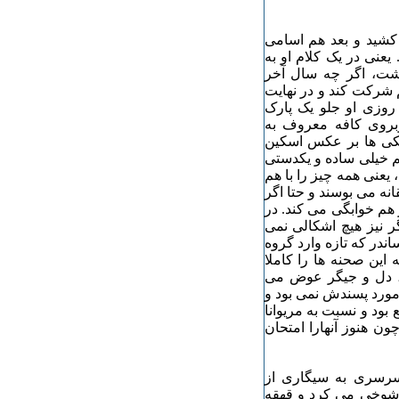
شید و بعد هم اسامی
یعنی در یک کلام او به
اشت، اگر چه سال آخر
 شرکت کند و در نهایت
روزی او جلو یک پارک
بروی کافه معروف به
نکی ها بر عکس اسکین
هم خیلی ساده و یکدستی
، یعنی همه چیز را با هم
ه می بوسند و حتا اگر
 هم خوابگی می کند. در
ر نیز هیچ اشکالی نمی
ندر که تازه وارد گروه
این صحنه ها را کاملا
ر، دل و جیگر عوض می
د مورد پسندش نمی بود و
ود و نسبت به مریوانا
ن هنوز آنهارا امتحان
سرسری به سیگاری از
شوخی می کرد و قهقه