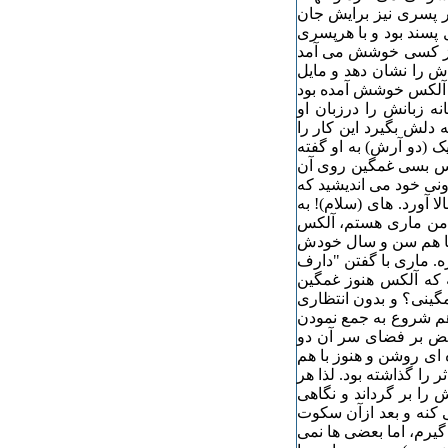
ر پسری نیز برایش جان
پسند بود و با هرپسری
ر از کسی خوشش می آمد
اش را نشان دهد و مایل
ز آلکس خوشش آمده بود
ه زبانش را درزبان او
دلش بگیرد این کار را
ک (دو آرش) به او گفته
لکس بسی غمگین روی آن
نی خود می اندیشید که
 آورد. های (سلام)! به
 من ماری هستم، آلکس
قریبا هم سن و سال خودش
ه. ماری با گفتن "دارف
ه که آلکس هنوز غمگین
ینی؟ و بدون انتظاری
دهم شروع به جمع نمودن
حض بر فضای سر آن دو
ای روشن و هنوز با هم
 را گذاشته بود. لذا هر
را بر گرداند و نگاهی
 کنه و بعد ازآن سکوت
یرم، اما بعضی ها نمی