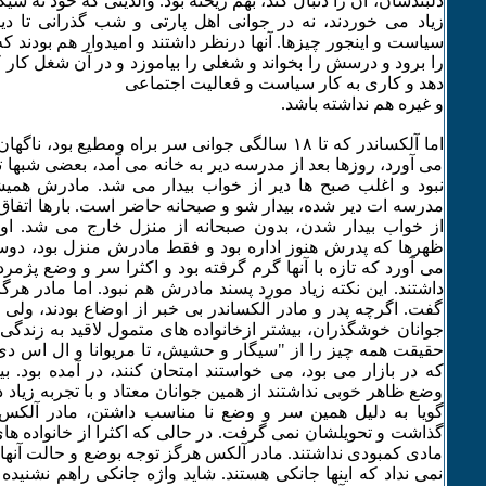
دلبندشان، آن را دنبال کند، بهم ریخته بود. والدینی که خود نه س
زیاد می خوردند، نه در جوانی اهل پارتی و شب گذرانی تا دی
سیاست و اینجور چیزها. آنها درنظر داشتند و امیدوار هم بودند ک
را برود و درسش را بخواند و شغلی را بیاموزد و در آن شغل کار ک
دهد و کاری به کار سیاست و فعالیت اجتماعی
و غیره هم نداشته باشد.
اما آلکساندر که تا ۱٨ سالگی جوانی سر براه ومطیع ب
می آورد، روزها بعد از مدرسه دیر به خانه می آمد، بعضی شبها
نبود و اغلب صبح ها دیر از خواب بیدار می شد. مادرش همی
مدرسه ات دیر شده، بیدار شو و صبحانه حاضر است. بارها اتفاق اف
از خواب بیدار شدن، بدون صبحانه از منزل خارج می شد. او 
ظهرها که پدرش هنوز اداره بود و فقط مادرش منزل بود، دوس
می آورد که تازه با آنها گرم گرفته بود و اکثرا سر و وضع پژمرد
داشتند. این نکته زیاد مورد پسند مادرش هم نبود. اما مادر هر
گفت. اگرچه پدر و مادر آلکساندر بی خبر از اوضاع بودند، ولی 
جوانان خوشگذران، بیشتر ازخانواده های متمول لاقید به زندگی
حقیقت همه چیز را از "سیگار و حشیش، تا مریوانا و ال اس دی
که در بازار می بود، می خواستند امتحان کنند، در آمده بود. 
وضع ظاهر خوبی نداشتند از همین جوانان معتاد و با تجربه زیاد در
گویا به دلیل همین سر و وضع نا مناسب داشتن، مادر آلکس ز
گذاشت و تحویلشان نمی گرفت. در حالی که اکثرا از خانواده های
مادی کمبودی نداشتند. مادر آلکس هرگز توجه بوضع و حالت آنه
نمی نداد که اینها جانکی هستند. شاید واژه جانکی راهم نشنیده