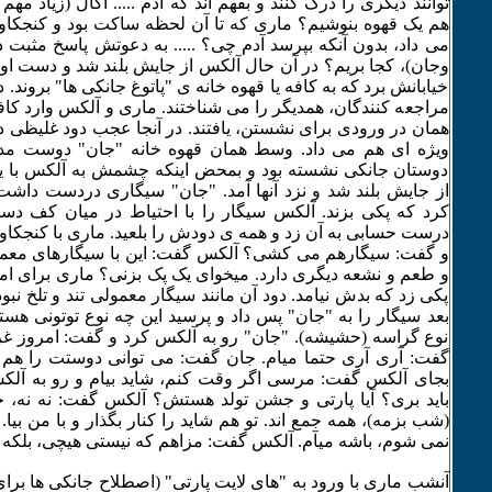
توانند دیگری را درک کنند و بفهم اند که آدم ..... اگال (زیاد م
هم یک قهوه بنوشیم؟ ماری که تا آن لحظه ساکت بود و کنجکاو
می داد، بدون آنکه بپرسد آدم چی؟ ..... به دعوتش پاسخ مثبت داد
وجان)، کجا بریم؟ در آن حال آلکس از جایش بلند شد و دست ا
خیابانش برد که به کافه یا قهوه خانه ی "پاتوغ جانکی ها" بروند. د
مراجعه کنندگان، همدیگر را می شناختند. ماری و آلکس وارد کاف
همان در ورودی برای نشستن، یافتند. در آنجا عجب دود غلیظی در
ویژه ای هم می داد. وسط همان قهوه خانه "جان" دوست مدر
دوستان جانکی نشسته بود و بمحض اینکه چشمش به آلکس با یک د
از جایش بلند شد و نزد آنها آمد. "جان" سیگاری دردست داشت
کرد که پکی بزند. آلکس سیگار را با احتیاط در میان کف د
درست حسابی به آن زد و همه ی دودش را بلعید. ماری با کنجکاو
و گفت: سیگارهم می کشی؟ آلکس گفت: این با سیگارهای معمو
و طعم و نشعه دیگری دارد. میخوای یک پک بزنی؟ ماری برای ام
پکی زد که بدش نیامد. دود آن مانند سیگار معمولی تند و تلخ نب
بعد سیگار را به "جان" پس داد و پرسید این چه نوع توتونی هس
نوع گراسه (حشیشه). "جان" رو به آلکس کرد و گفت: امروز غ
گفت: آری آری حتما میام. جان گفت: می توانی دوستت را هم 
بجای آلکس گفت: مرسی اگر وقت کنم، شاید بیام و رو به آلکس 
باید بری؟ آیا پارتی و جشن تولد هستش؟ آلکس گفت: نه نه، خان
(شب بزمه)، همه جمع اند. تو هم شاید را کنار بگذار و با من بیا
نمی شوم، باشه میآم. آلکس گفت: مزاهم که نیستی هیچی، بلکه 
آنشب ماری با ورود به "های لایت پارتی" (اصطلاح جانکی ها بر