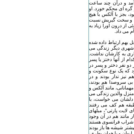
آمد و درآن چند ساعت
 گره ای محکم خورد. او
، بجز با آلکس با هیچ
ی و سخت گیریش نسبت
 از درون اورا زیاد به
 می داد.
ان ۴ اطاقه داشت ازداخل بهم ارتباط داده شده
ر شهری دیگر زندگی می
کاری به کارشان نداشت.
ام از آنها دختز یا پسر
ر این جمعا ۱۶ نفر بودند و هر دو نفر دختر و پسر در
ه حد متوسط سن آنها حدود ۲۲ سال بود که یک نوع سکونت و
 نیز ندار بودند و در
بی سروصدا هم بودند،
مانانی، مانند آلکس و
منزل والدین زندگی می
 دلشان می خواست، با
طبقه هم کف می رفتند
 لایت پارتی"، مبلهای
ر مانند هم در آن وجود
ز شراب فرانسوی هستند
یشتر شیشه ها باز بودند
یوان و با همان بطری،