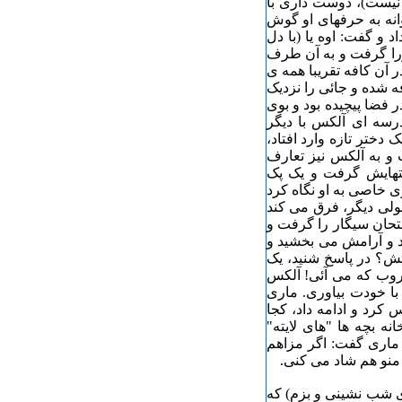
هم نیست)، دوست داری با
انه به حرفهای او گوش
 و گفت: اوه یا (با دل
ورا گرفت و به آن طرف
ر آن کافه تقریبا همه ی
ه شده و جائی را نزدیک
 فضا پیچیده بود و بوی
سه ای آلکس با دیگر
ختر تازه وارد افتاد،
 و به آلکس نیز تعارف
ستهایش گرفت و یک پک
ی خاصی به او نگاه کرد
لی دیگر، فرق می کند
تحان سیگار را گرفت و
ود و آرامش می بخشید و
تش؟ در پاسخ شنید، یک
روب که می آئی! آلکس
با خودت بیاوری. ماری
کرد و ادامه داد، کجا
ه بچه ها "های لایته"
. ماری گفت: اگر مزاهم
منو هم شاد می کنی.
ای شب نشینی و بزم) که