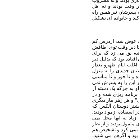
یگاری بودند و نه مشروب
ر وقت بودند و نه اهل
ه پسرشان نیز همین راه
ند و خانواده ای تشکیل
ود، ناگهان عوض شد، ازدرس کم
 تا دیر وقت توی اطاقش
شه نق می زد که برای
تاده بود که بدلیل دیر
اغلب ایام ظهرو بعداز
تان جدیدی را به منزل
ه و نا جور و نا مناسبی
گز این را به پسرش نمی
او به جرگه یک دسته از
 برنامه ریزی شده و در
" و هر زهر مار دیگری
بیشتر دوستان آلکس که
 استفاده ازمواد بودند.
یاد به آنها محل نمی
 متمول بودند و از نظر
ا نمی کرد و تشخیص هم
 بود و اگرهم می شنید،