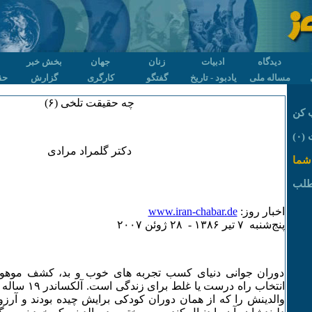
دیدگاه
ادبیات
زنان
جهان
بخش خبر
مساله ملی
یادبود - تاریخ
گفتگو
کارگری
گزارش
حق
چه حقیقت تلخی (۶)
 کن
۰)
دکتر گلمراد مرادی
شما
طلب
اخبار روز:
www.iran-chabar.de
پنج‌شنبه ۷ تير ۱٣٨۶ - ۲٨ ژوئن ۲۰۰۷
دوران جوانی دنیای کسب تجربه های خوب و بد، کشف موهوم
انتخاب راه درست ی
والدینش را که از همان دوران کودکی برایش چیده بودند و آرزو 