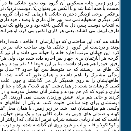
در زیر زمین خانه مسکونی آن گروه بود، بجمع جانکی ها در 
نخست با همه آشنا شد و با آلکس نیز بعنوان یک دوست نزدیک تر
برعکس برخی ازدیگر دختران جانکی تا زمانی که درآن گروه بود
کس دیگری همخوابه نمی شد. بهر حال ماری با وصف خود دار
به انتخاب دوست پسر، دل به آلکس باخته بود و در واقع یک نیروئی
طرف اویش می کشاند. یعنی هر کاری آلکس می کرد، او هم انجام
طبقه هم کف این ساختمان که دو آپارتم
بودند و دردست این گروه از جانکی ها بود. صاحب خانه نیز د
کرد. این جوانان مرتب اجاره خانه را حواله می دادند و او نیز 
اگرچه هر آپارتمان برای چهار نفر اجاره داده شده بود، ولی هرکد
رفیق خودرا هم همراه داشت. بنا ب
یک اطاق می زیستند ک
زندگی مشترک را باهم داشتند و همان طور که گفته شد، باهم
اطاقهایشان را به روی همدیگر باز می گذاشتند و چون اغلب 
کسی کارشان نداشت. در همان شب "های لایت"، هرکدام حتا از مه
ماری و غیره که کم هم نبودند و بیشتر آنان محصل مدرسه و در 
کردند و جائی هم برای عشق ورزیدن بدست نمی آوردند، اگر
دوستشان برای چند ساعتی خلوت کنند، به یکی از اطاقهای 
وکسی هم مزاهمشان نمی شد. در زیر زمین، یا همان محل "های
کهنه و صندلی های چوبی به اندازه کافی بود و یک پیش خوان با
داشت که تعداد زیادی شیشه شراب قرمز ایتالیائی که ارزانتر ا
و کوکاکولا و فانتا و آب و غیره روی آن گذاشته شده بود و درب ب
و هر کسی می خواست و تشنه بود، می توانست بدون استفاده از ل