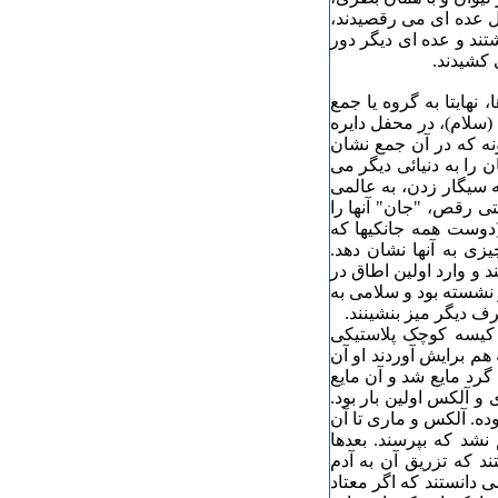
ل عده ای می رقصیدند،
تند و عده ای دیگر دور
 کشیدند.
هایتا به گروه یا جمع
 (سلام)، در محفل دایره
ونه که در آن جمع نشان
 را به دنیائی دیگر می
 سیگار زدن، به عالمی
ی رقص، "جان" آنها را
(دوست همه جانکیها که
، می خواهد چیزی به آنها نشان دهد.
د و وارد اولین اطاق در
 نشسته بود و سلامی به
ف دیگر میز بنشینند.
 کیسه کوچک پلاستیکی
هم برایش آوردند او آن
گرد مایع شد و آن مایع
 و آلکس اولین بار بود.
ده. آلکس و ماری تا آن
شد که بپرسند. بعدها
د که تزریق آن به آدم
 دانستند که اگر معتاد