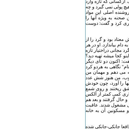
ازکسانی که تازه وارد
یچ پولی نمی گیرد و چه
روشنده اصلی این مواد
صحنه به ویژه آنها را
ماری کرد و گفت: دوست
عتاد بود و گرد را از
ام بیاندازد. او در هر
د مجانی دراختیار تازه
ینو کجا میشه تهیه دید؟
: اکنون دو تای دیگر
م" نگاهی به هردو کرد
یه می دهم و مهمان من
 خوب، من هنوز شش عدد
نها را آورد، چون خودش
اشق ریختند و روی شمع
ماری کمی کمتر از آلکس
 و حال گرفتند و بعد هم
کوبی مشغول شدند. عاقبت
و مسکونین آن به خانه
اقعا جانکی-جانکی شده