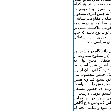
ه حضور یابند. هر کدام
ا وجوه ممیزه و خصوصیات
 ً به چنین امری مشغول
فاصله با مقاومت سیاسی
ن مطالبه نیز درست به
ومی حاکمیت مبنی بر
 تواند پوچ باشد که چپ
ا چیزی را در استقلال
امری سیاسی ست.
 دانشگاه درج شده بود
ه (در سطوح متفاوت، از
بقاتی معین آنها – به
 اشاره شده است. ما
دارد آگاهی مان از این
و یک جنبش محسوب می
خود بسیج کند وبه همین
 متبوعش را به سیاست
لازمه ی حضور مستقل
الیسم قومی درست از
 شود. در این فرایند
ی که بدون هیچ آگاهی
شود و تمامی آنچه که