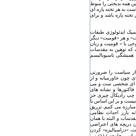
ین همه بدبختی را منوط
ست به هر تخته پاره ای
خته پاره باشد و برای
سیک ایدئولوژی طبقات
ت» و هر «قومیت» دیگر
خی با « قومیت و زبان
 که توهین به مقدسات
همیشگی ناسیونالیسم
 از سیاست را ضرورتی
ی چون خاورمیانه و از
وله ای شخصی ست و می
اکتورها و نشانه های
 چپ رادیکال چیزی جز
یست و بر این اساس با
ارزه می کنیم. تزریق
ه بارز احداث نظامی
قدسات و البته با همان
ن دریچه های اعتراضی
ت. «دراسیالیزه» کردن
سیاست De-Racialization (زدودن قومیت از سیاست و نظام سیاسی جامعه ) (۱) می