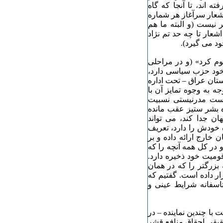
 اند، تا آنجا که گاه
اشعار سرآغاز هر شماره
 نیست (و البته ما هم
عار تا چه حد تم نژاد
ود می گیرد).
وم کرد» (و در مراحلی
 خود حزب سیاسی دارد،
ستان عراق – تحت اداره
ه به وجوه تمایز آن با
 پست مدرنیستی نسبیت
ه بشر ستیز عقب مانده
ان جدا کند، می تواند
 خودش را دارد، تعریف
 خارج ارائه داده و بر
در کل همه آنچه را که
ومیت خود ذخیره دارد.
 بزرگتر را که در همان
ر داده است. گفتیم که
اسفانه شرایط عینی و
با چندین نماینده – در
قیقی احقاق منافع قشر