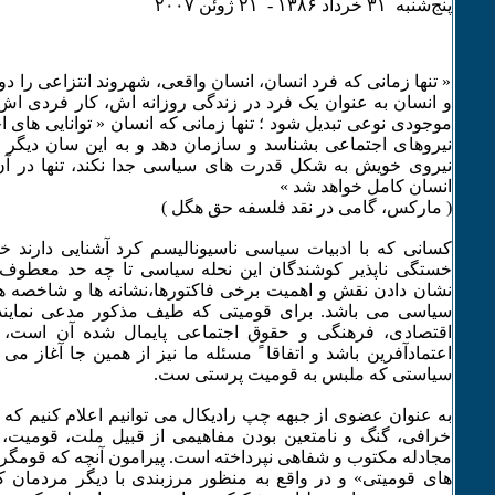
پنج‌شنبه ٣۱ خرداد ۱٣٨۶ - ۲۱ ژوئن ۲۰۰۷
« تنها زمانی که فرد انسان، انسان واقعی، شهروند انتزاعی را دو
و انسان به عنوان یک فرد در زندگی روزانه اش، کار فردی ا
موجودی نوعی تبدیل شود ؛ تنها زمانی که انسان « توانایی های
نیروهای اجتماعی بشناسد و سازمان دهد و به این سان دیگر ن
نیروی خویش به شکل قدرت های سیاسی جدا نکند، تنها در آ
انسان کامل خواهد شد »
( مارکس، گامی در نقد فلسفه حق هگل )
کسانی که با ادبیات سیاسی ناسیونالیسم کرد آشنایی دارند 
خستگی ناپذیر کوشندگان این نحله سیاسی تا چه حد معطوف 
نشان دادن نقش و اهمیت برخی فاکتورها،نشانه ها و شاخصه 
سیاسی می باشد. برای قومیتی که طیف مذکور مدعی نماین
اقتصادی، فرهنگی و حقوق اجتماعی پایمال شده آن است، چ
اعتمادآفرین باشد و اتفاقا ً مسئله ما نیز از همین جا آغاز می 
سیاستی که ملبس به قومیت پرستی ست.
به عنوان عضوی از جبهه چپ رادیکال می توانیم اعلام کنیم که ا
خرافی، گنگ و نامتعین بودن مفاهیمی از قبیل ملت، قومیت، ن
مجادله مکتوب و شفاهی نپرداخته است. پیرامون آنچه که قومگرا
های قومیتی» و در واقع به منظور مرزبندی با دیگر مردمان ک