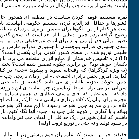
بایست بخشی از برنامه چپ رادیکال در تداوم مبارزه اجتماعی ا
ثمره مستقیم قومی کردن سیاست در منطقه ای همچون خاور م
کشورها و حداقل فدرالیزه کردن سیستم حکومتی آنهاست. نا
ست هر کدام از این الگوها برای تضمین برابری مردمان منطقه
وضوح گزافه بودن چنین ادعایی تا آن حد است که سخن گفتن د
تصور ایرانی فدرال می تواند برای اثبات غیرحقیقی بودن این مدع
مندی جمهوری فدراتیو بلوچستان با جمهوری فدراتیو فارس از ا
طبیعی توزیع شده در سطح کشور کنونی ایران یکسان است؟ آی
(!!!) تازه تاسیس خوزستان از منابع انرژی منطقه می برد، با
یکسان خواهد بود؟ این برابری چگونه تضمین شده است؟ بخشی 
(به ویژه کردگراها) که وقیحانه پسوند و پیشوند «چپ» در ک
گذارند، امروز تحقق برابری اجتماعی - این آرمان تاریخی چپ –
چنین تحولات تجزیه طلبانه ای می دانند. گذشته از آنکه حتی
سرپایی نیز می توان بساط آژیتاسیون چپ نمایانه ی این دارودس
داد که – همانطور که آقای یوسف صفاری در همین شماره اخگ
«چپ» برای اینان یک کلاه برداری سیاسی ست تا یک رسالت اجتم
کلاه برداری هم به جایی نخواهد رسید)، با این همه اگر بخواه
بینانه و با گذاری از کوچه علی چپ به «چپ» آنها نگاه کنیم، 
باشیم که اینان هنوز در درک حداقلی از الفبای چپ نیز وامانده 
در شیوه تولید و نه حتی در توزیع ثروت اولیه!!
حقیقت جز این نیست که علمداران قوم پرستی بهتر از ما از آم