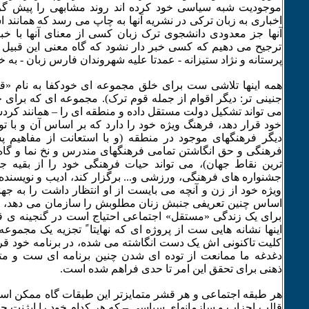
موجودیت شبه سیاسی خود کرده اند روند مشابهی را پیش گرفته
اخباری به زبان ترکی در نشریه آنها به چاپ می رسد که همانند 
آنها جز معدودی دانشجوی ترک زبان کسی از معنای آنها با خبر
ترجیح می دهیم که کسی خبر دار نشود که گاه معنی این قبیل اش
پرستانه و نژاد ستیزانه - عمدتا علیه شهروندان فارس زبان - به خ
همه اینها تلاشی ست برای خلق مجموعه ای خودکفا به نام «ق
جنینی تر: دیگر اقوام از جمله قوم ترک). مجموعه ای که برای
می تواند تشکیل دولت مستقل داده و منطقه ای را – همانند کرد
خود قرار دهد، فرهنگ ویژه خود را دارد که بر اساس آن و با توج
دیگر فرهنگهای موجود در منطقه (و با استعانت از مفاهیم
فرهنگی و حق انگاشتن تمامی فرهنگهای مندرس و نخ نما و گا
ترین نقاط جهان)، می تواند حیات فرهنگی خود را از بقیه جه
جشنواره های فرهنگی، ورزشی و... برگزار کند، ادیب و نویسنده
ویژه خود از زن و آنچه می بایست از او انتظار داشت را به جهان
اساس چنین تعریفی جنبش زنان مطلوبش را سازمان می دهد، و 
برای یک زندگی «مستقل» اجتماعی احتیاج است در گنجینه ی ق
اینها نشانه هایی ست از پروژه ای که نهایتا ً تجزیه یک مجموعه
کلیت تاکنونی اش یک دست انگاشته می شده، در برنامه خود قرا
دغدغه ما ممانعت از توده ای شدن چنین برنامه ای ست و مت
ذهنی برای تحقق این امر تا حدی فراهم شده است.
هر طبقه اجتماعی و هر قشر متمایزتر این طبقات گاه ممکن است 
قالب احزاب و سازمانهای سیاسی – که هر کدام خود را ایژنت ح