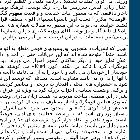
ورزند، می توان عملیات تشکیکی برنامه مندی را تنظیم کرد:
اعتبار زبان، لباس، سرزمین مادری، رنگ پوست، فرهنگ بومی 
ناچار نادقیقی که به منظور اثبات حقانیت و واقعیت مفهوم گن
«قومیت» مکررا ً دست آویز ناسیونالیستهای اقوام منطقه قرا
کشید. خواننده می تواند به این منظور به مقالات شماره های
رادیکال دانشگاه و نیز نوشته آقای روزبه کلانتری در این شماره 
پرستی) مراجعه نماید. ما در این فرصت به این امر نمی پردازیم.
آنهایی که نشریات دانشجویی اپوزیسیونهای قومی متعلق به اقوام 
باشند حتما ً متوجه شده اند که این جریانات حتی در املا و اد
اعلان تمایز خود از دیگر ساکنان کشور اصرار می ورزند. دی
قومگرای کرد با تاکید بر دیکته «
خودشان از خودشان می دانند و یا خود را به آن می نامند با آنچه دی
یا آنها را به آن می نامند متفاوت است. مسائلی که توسط این
شود به جشنواره های محلی، افتخارات تاریخی و معاصر کردستا
و ترکیه، وضعیت سیاسی احزاب بزرگ کرد به ویژه در عراق 
بشر در این منطقه، مباحث مربوط به اهمیت زبان مادری، وضعی
(به ویژه فعالین قومگرا) و اخبار معطوف به مسائل کردستان، «
«جنبش زنان کردی (؟) » و... محدود می شود. علی اشرف در
داستان پردازی باشد که به واسطه فعالیت های ادبی، فرهن
بایست مورد تقدیر و انتقاد قرار گیرد، نویسنده ای «کرد زب
همین دلیل می بایست برایش تقدیر نامه ای منتشر کرد (حتی اگر 
اشاره ای به محصولات زندگی ادبی او نشده باشد!). ترک ها نیز 
«تورک Turk» بودن خود! البته در مقیاسی بسیار کوچکتر از کرد