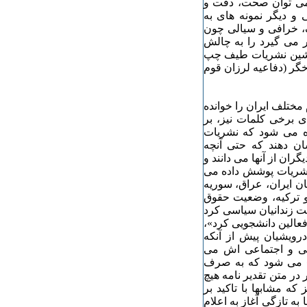
 می توان صحت، دقت و
و دیگر نمونه های به
گ، خرافی و سیالی چون
ر می گیرد را به چالش
 پیشین نشریات طیف چپ
اخگر (دفاعیه لرزان قوم
مختلف ایران را خوانده
ای برخی کلمات نیز، بر
ده می شود که نشریات
کورد Kurd» می کوشند نشان دهند که حتی آنچه
گران از آنها می دانند و
 نشریات پوشش داده می
ن ایران، عراق، سوریه
و ترکیه، وضعیت حقوق
ت زندانیان سیاسی کرد
فعالین دانشجویی کرد»،
ویشیان پیش از آنکه
گی و اجتماعی اش می
ان» می شود که به صرف
در متن تقدیر نامه هیچ
که مشابها با تاکید بر
ها به تازگی آغاز به اعلام