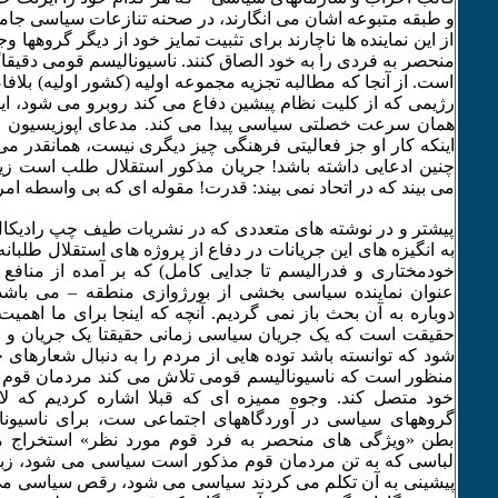
و طبقه متبوعه اشان می انگارند، در صحنه تنازعات سیاسی جامع
از این نماینده ها ناچارند برای تثبیت تمایز خود از دیگر گروهه
منحصر به فردی را به خود الصاق کنند. ناسیونالیسم قومی دقیقا
است. از آنجا که مطالبه تجزیه مجموعه اولیه (کشور اولیه) بلا
رژیمی که از کلیت نظام پیشین دفاع می کند روبرو می شود، ای
همان سرعت خصلتی سیاسی پیدا می کند. مدعای اپوزیسیون ق
اینکه کار او جز فعالیتی فرهنگی چیز دیگری نیست، همانقدر می
چنین ادعایی داشته باشد! جریان مذکور استقلال طلب است زیر
می بیند که در اتحاد نمی بیند: قدرت! مقوله ای که بی واسطه 
پیشتر و در نوشته های متعددی که در نشریات طیف چپ رادیکال
به انگیزه های این جریانات در دفاع از پروژه های استقلال طلبان
خودمختاری و فدرالیسم تا جدایی کامل) که بر آمده از منافع ط
عنوان نماینده سیاسی بخشی از بورژوازی منطقه – می باشد
دوباره به آن بحث باز نمی گردیم. آنچه که اینجا برای ما اهمیت 
حقیقت است که یک جریان سیاسی زمانی حقیقتا یک جریان 
شود که توانسته باشد توده هایی از مردم را به دنبال شعارهای 
منظور است که ناسیونالیسم قومی تلاش می کند مردمان قوم
خود متصل کند. وجوه ممیزه ای که قبلا اشاره کردیم که 
گروههای سیاسی در آوردگاههای اجتماعی ست، برای ناسیون
بطن «ویژگی های منحصر به فرد قوم مورد نظر» استخراج می
لباسی که به تن مردمان قوم مذکور است سیاسی می شود، زبان
پیشینی به آن تکلم می کردند سیاسی می شود، رقص سیاسی می 