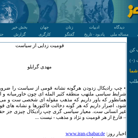
دیدگاه
ادبیات
زنان
جهان
بخش خبر
مساله ملی
یادبود - تاریخ
گفتگو
کارگری
گزارش
حق
قومیت زدایی از سیاست
 کن
۰)
مهدی گرایلو
شما
طلب
• چپ رادیکال زدودن هرگونه نشانه قومی از سیاست را ضرورت
شرایط سیاسی ملتهب منطقه کثیر المله ای چون خاورمیانه و از 
همانطور که باور داریم که مذهب مقوله ای شخصی ست و می 
شود، اصرار داریم که هر گونه دخالت فاکتورها و نشانه های ق
غیر انسانی ست. معیار سیاسی گری چپ رادیکال چیزی جز حق
– فارغ از هر قومیت و نژاد و مذهب - نیست ...
اخبار روز:
www.iran-chabar.de