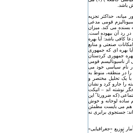
ش باشد.
یانه، حداکثر تجزیه
سیونالیزم قومی مدعی
 بسنده می کند. میزان
ر رد آن بیهوده است.
ا کافی باشد: آیا بهره
مکانات صنعتی و منابع
ا بهره ای که جمهوری
 بهره جمهوری کردستان
از ناسیونالیسم قومی
نار نام سیاسی خود می
 را در منطقه، منوط به
 با یک تحلیل مختصر و
ته را جارو کرد و نشان
ر نوشته اند – اتیکت
اعی (که ضرورتا ً این
یم ساده لوحانه و خوش
باز هم می بایست مطمئن
اند: جستجوی برابری نه
ار توزیع «جغراقیایی»