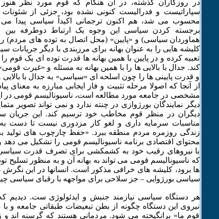
در روزگاران گذشته، در آن هنگام که قوم مورد نظر هنوز 
سپاراتیست و فدرالیست کنونی نشده بود، جزئی از شئونات 
محسوب می شد، هم اکنون ترجمانی اکیداً سیاسی پیدا می ک
برجسته کردن سیاسی این وجوه یک ارتباط دوطرفه بین «با
هماوردان سیاسی) و «پایین» (محل اتصال به توده های مردم) را 
کلیشه هایی را به عنوان بهانه برای مرزبندی با دیگر جریانات سی
تعبیه کرده و در پایین با همین بهانه ها قدرت توده ای یک قوم
کند. جدال با بالایی ها را با همین بهانه به مسئله و «غیرت قومی» 
و قدرت پایینی ها را چون اسلحه ای «سیاسی» به جدال با بالایی ه
از آنجا که اصولا مرحله تثبیت و فاز ایجابی مبارزه به معنای پی
مشخصی در جامعه مورد مطالعه است، ناسیونالیسم قومی در ای
دیگر نمایندگان بورژوازی در چنته ندارد و نمی تواند تصویر متما
دیگران در منظر قوم مخاطب خود ترسیم کند. این جریان سی
مناسبات سرمایه داری و لغو کار مزدوری نیست تا دست ب
زندگی روزمره مردم منطقه ببرد. «حفظ چارچوب های تولید به
محتوای اقتصادی برنامه ناسیونالیسم قومی را تشکیل می دهد و
با نیروهای رقیب خود به کشمکشی برای تصرف قدرت سیاسی 
که ناسیونالیسم قومی می تواند به بهانه آن و به منظور تسلیح تو
ها برود، کلیشه های خرافی مذکور است. انسانها در این نگرش
سیاسی بورژوایی – جز سلاحی برای مواجهه با رقبای سیاسی چیز
هر دستگاه سیاسی نیازمند جنبش و ایدئولوژی ست. دیدیم که
نیروی این دستگاه چگونه از بطن تبعیضات طبقاتی جامعه و با م
قوم ما» برانگیخته می شود. مردمانی هستند که گرسنه اند و