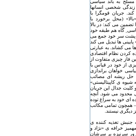
مسلح به باند سیاسی
زندگی شخصی انسانها
ند. جریان قومگرا با
لا» (محل برخورد با
تضمین می کند: در بالا
اسی ِ گاه هم طبقه خود
 را پشت سر خود جمع می
پایینی ها تبدیل می کند
ا می کشاند. به عبارتی
اده کردن نظام اقتصادی
ن فاز چیزی متفاوت از
یزی از خود در قیاس با
اسی خواهان براندازی
ه حل ریشه ای مصائب
 شیوه ی کاپیتالیستی»
 کلیت جدال این جریان
محدود می شود. آنچه
ده ای خود به سراغ توده
 – همچون تمامی مکاتب
 دیگری نیستند.
 جنبش تغذیه کننده ی
همیز خرافه ی «نژاد و
 زور سرنیزه بر سرشان