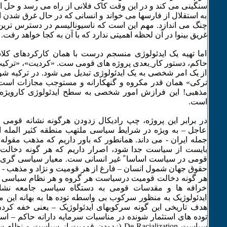
سنگینی می کند و در این وقت کاک فلانی از راه می رسد و حل ا
به استقلال از فارسها می خواند و انسانی که در حال غرق شدن ا
چنگ می اندازد. مهم این است که ناسیونالیسم در دسترس ترین ت
غریق بینوا در آن لحظه اهمیتی ندارد که با آن به کجا خواهد رفت.
اما تهیه یک ایدئولوژی منسجم درست با همان کارکردهای کلا
حاکم، دستور کار ِبعدی پروژه های قومی ست. «کردیت»، «ترکی
از یک امر شخصی به یک ایدئولوژی تبدیل می شود. در ترکیه شو
ترکی» همان قدر مکروه و گنهکارانه و مستوجب مجازات است
مذهبی! این فرازش امور شخصی به سطح ایدئولوژی کارویژه 
است.
در برابر این پروژه، چپ رادیکال زدودن هرگونه نشانه قومی
عاجل – به ویژه در شرایط سیاسی ملتهب منطقه کثیر المله ا
جمله ایران - می داند. همانطور که باور داریم که مذهب مق
بایست از سیاست جدا شود، اصرار داریم که هر گونه دخالت ف
قومی در سیاست اساسا ً غیر انسانی ست. معیار سیاسی گری
حقوق جهان شمول انسان – فارغ از هر قومیت و نژاد و مذهب - ن
هر گونه دخالت قومیت درسیاست هر گروه و هر نظام سیاسی مب
خرافه ها و مقدسات قومی به دستگاه سیاسی جامعه نشان
ایدئولوژیک به منظور سرکوب بی واسطه توده ها به بهانه این م
هدف تاریخی این گونه سرکوبهای ایدئولوژیک – یعنی خفه کرد
توده های استثمار شونده در مناسبات سرمایه دارانه حاکم – اس